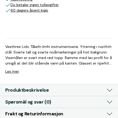
Du betaler ingen tollavgifter
60 dagers åpent kjøp
Veethree Lido Tåkefri Imfri instrumentserie. Ytterring i rustfritt
stål. Svarte tall og svarte nivåmarkeringer på hvit bakgrunn.
Visernålen er svart med rød topp. Ramme med lav profil for å
unngå at det blir stående vann på kanten. Glasset er ripefritt,
og alle instrumenter leveres med belysning for optimal
Les mer
nattavlesning. Instrumentene er tåkefrie. Felles for alle
instrumentene er at de har høy nøyaktighet fra -40 °C til +85
°C. Silikondemping for å minimere hoppende nål og skape et
Produktbeskrivelse
stabilt display. Magnetisk skjermet for ikke å forstyrre eller bli
forstyrret av kompasser og andre instrumenter. Materialer av
Spørsmål og svar (0)
høy kvalitet som motstår korrosjon, UV-stråler og kjemikalier.
Ekte glass i linsen for best mulig klarhet og ripebestandighet.
De er beskyttet mot polvending og høyspenning. Trimmåler
Frakt og Returinformasjon