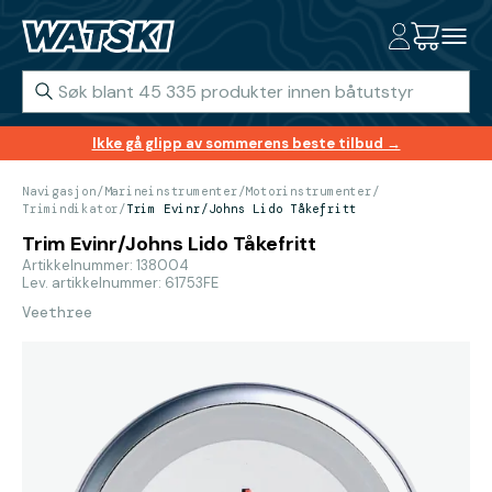
Ikke gå glipp av sommerens beste tilbud →
Navigasjon
/
Marineinstrumenter
/
Motorinstrumenter
/
Trimindikator
/
Trim Evinr/Johns Lido Tåkefritt
Trim Evinr/Johns Lido Tåkefritt
Artikkelnummer: 138004
Lev. artikkelnummer: 61753FE
Veethree