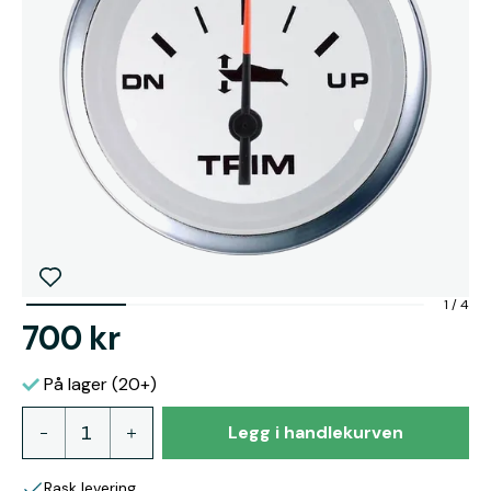
1
/
4
700 kr
På lager (20+)
Legg i handlekurven
Rask levering