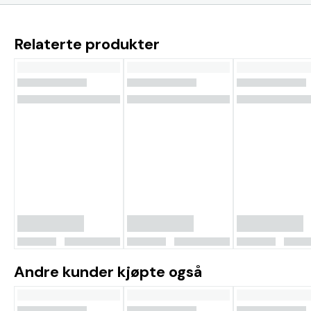
for Evinrude/Johnson utenbordsmotorer 12V Diameter 2? (52
mm) Måleområde opp-ned Sensorkode Motortilkobling Verdi
Opp 1 ohm - Ned 88 ohm
Relaterte produkter
Andre kunder kjøpte også