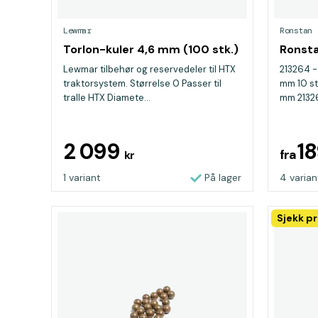
Lewmar
Ronstan
Torlon-kuler 4,6 mm (100 stk.)
Ronsta
Lewmar tilbehør og reservedeler til HTX
213264 -
traktorsystem. Størrelse 0 Passer til
mm 10 stk
tralle HTX Diamete...
mm 21326
2 099
1
fra
kr
1 variant
På lager
4 varian
Sjekk pr