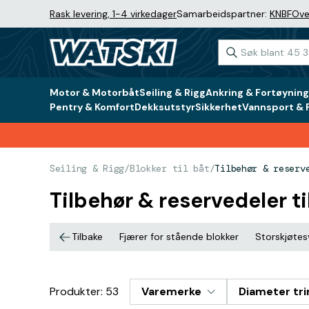
Rask levering, 1-4 virkedager
Samarbeidspartner:
KNBF
Ove
Motor & Motorbåt
Seiling & Rigg
Ankring & Fortøyning
Pentry & Komfort
Dekksutstyr
Sikkerhet
Vannsport & F
Seiling & Rigg
/
Blokker til båt
/
Tilbehør & reserv
Tilbehør & reservedeler ti
Tilbake
Fjærer for stående blokker
Storskjøtesv
Produkter: 53
Varemerke
Diameter tri