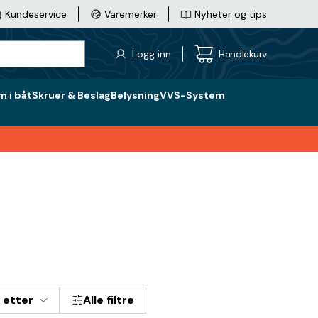
Kundeservice
Varemerker
Nyheter og tips
Logg inn
Handlekurv
 i båt
Skruer & Beslag
Belysning
VVS-System
 etter
Alle filtre