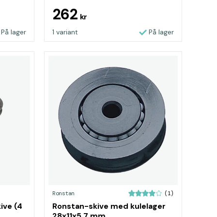
262
kr
På lager
1 variant
På lager
Ronstan
(1)
ive (4
Ronstan-skive med kulelager
28x11x5,7 mm