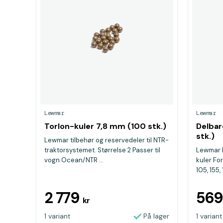
Lewmar
Lewmar
Torlon-kuler 7,8 mm (100 stk.)
Delbar
stk.)
Lewmar tilbehør og reservedeler til NTR-
traktorsystemet. Størrelse 2 Passer til
Lewmar D
vogn Ocean/NTR ...
kuler Fo
105, 155, 
2 779
56
kr
1 variant
På lager
1 variant