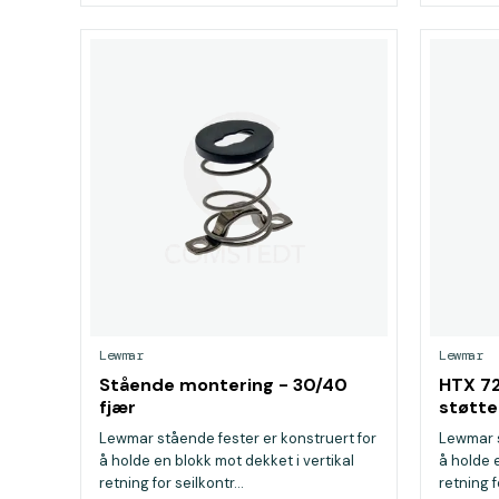
Lewmar
Lewmar
Stående montering - 30/40
HTX 72
fjær
støtt
Lewmar stående fester er konstruert for
Lewmar s
å holde en blokk mot dekket i vertikal
å holde 
retning for seilkontr...
retning f