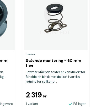
Lewmar
7 mm
Stående montering - 60 mm
fjær
on.
Lewmar stående fester er konstruert for
 kg.
å holde en blokk mot dekket i vertikal
retning for seilkontr...
2 319
kr
lingsvare
1 variant
På lager