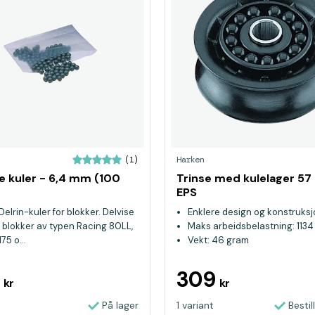
Harken
(1)
e kuler - 6,4 mm (100
Trinse med kulelager 5
EPS
elrin-kuler for blokker. Delvise
Enklere design og konstruksj
r blokker av typen Racing 80LL,
Maks arbeidsbelastning: 1134
175 o...
Vekt: 46 gram
9
309
kr
kr
På lager
1 variant
Bestil