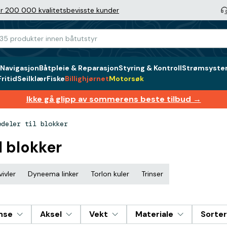
r 200 000 kvalitetsbevisste kunder
Navigasjon
Båtpleie & Reparasjon
Styring & Kontroll
Strømsystem
ritid
Seilklær
Fiske
Billighjørnet
Motorsøk
Ikke gå glipp av sommerens beste tilbud →
edeler til blokker
l blokker
ivler
Dyneema linker
Torlon kuler
Trinser
nse
Aksel
Vekt
Materiale
Sorter