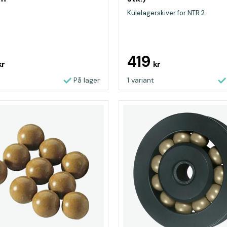
Kulelagerskiver for NTR 2.
419
kr
kr
På lager
1 variant