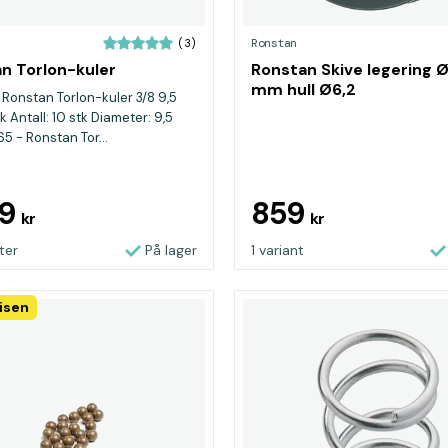
Ronstan
(3)
n Torlon-kuler
Ronstan Skive legering 
mm hull Ø6,2
 Ronstan Torlon-kuler 3/8 9,5
 Antall: 10 stk Diameter: 9,5
5 - Ronstan Tor...
89
859
kr
kr
ter
På lager
1 variant
isen