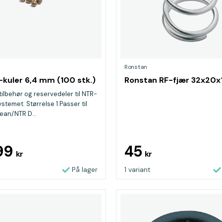
Ronstan
-kuler 6,4 mm (100 stk.)
Ronstan RF-fjær 32x20x
ilbehør og reservedeler til NTR-
stemet. Størrelse 1 Passer til
an/NTR D...
99
45
kr
kr
På lager
1 variant