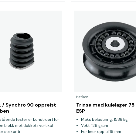
Harken
 / Synchro 90 oppreist
Trinse med kulelager 7
eben
ESP
tående fester er konstruert for
Maks belastning: 1588 kg
en blokk mot dekket i vertikal
Vekt: 126 gram
or seilkontr...
For liner opp til 19 mm