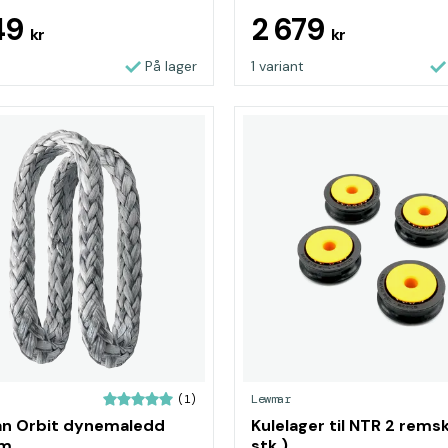
49
2 679
kr
kr
På lager
1 variant
Lewmar
(1)
an Orbit dynemaledd
Kulelager til NTR 2 remsk
mm
stk.)