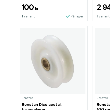
100
2 9
kr
1 variant
På lager
1 variant
Ronstan
Ronstan
Ronstan Disc acetal,
Ronst
bronselager
100 