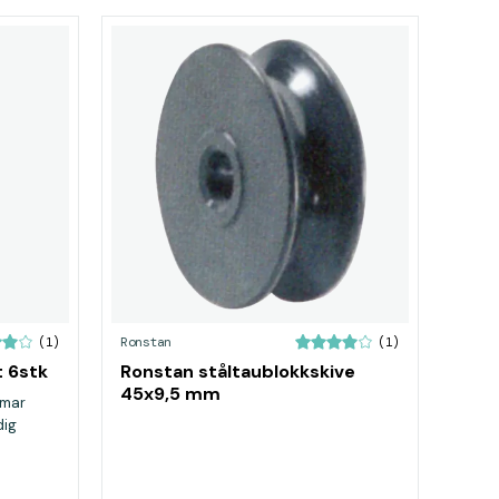
Ronstan
(1)
(1)
t 6stk
Ronstan ståltaublokkskive
45x9,5 mm
wmar
dig