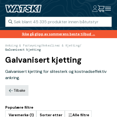
Ikke gå glipp av sommerens beste tilbud →
Ankring & Fortøyning
/
Ankerliner & Kjetting
/
Galvanisert kjetting
Galvanisert kjetting
Galvanisert kjetting for slitesterk og kostnadseffektiv
ankring.
Tilbake
Populære filtre
Varemerke (1)
Sorter etter
Alle filtre