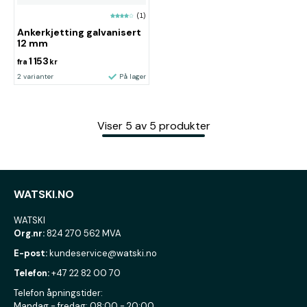
(1)
Ankerkjetting galvanisert
12 mm
1 153
fra
kr
2 varianter
På lager
Viser
5
av
5
produkter
WATSKI.NO
WATSKI
Org.nr:
824 270 562 MVA
E-post:
kundeservice@watski.no
Telefon:
+47 22 82 00 70
Telefon åpningstider:
Mandag - fredag: 08:00 - 20:00