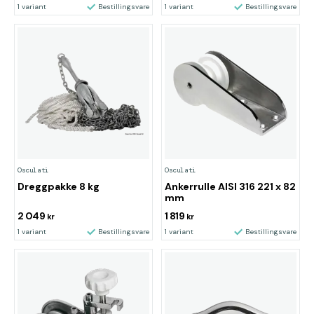
1 variant
Bestillingsvare
1 variant
Bestillingsvare
Osculati
Osculati
Dreggpakke 8 kg
Ankerrulle AISI 316 221 x 82
mm
2 049
1 819
kr
kr
1 variant
Bestillingsvare
1 variant
Bestillingsvare