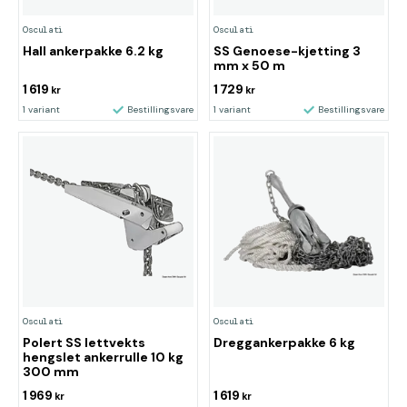
Osculati
Osculati
Hall ankerpakke 6.2 kg
SS Genoese-kjetting 3
mm x 50 m
1 619
1 729
kr
kr
1 variant
Bestillingsvare
1 variant
Bestillingsvare
Osculati
Osculati
Polert SS lettvekts
Dreggankerpakke 6 kg
hengslet ankerrulle 10 kg
300 mm
1 969
1 619
kr
kr