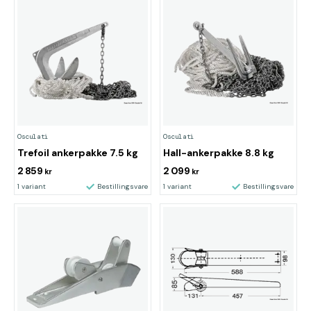
Osculati
Osculati
Trefoil ankerpakke 7.5 kg
Hall-ankerpakke 8.8 kg
2 859
2 099
kr
kr
1 variant
Bestillingsvare
1 variant
Bestillingsvare