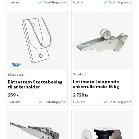
1 variant
Bestillingsvare
1 variant
Bestillingsvare
Osculati
Båtsystem
Lettmetall vippende
Båtsystem Støttebeslag
ankerrulle maks 15 kg
til ankerholder
259
2 729
kr
kr
1 variant
Bestillingsvare
1 variant
Bestillingsvare