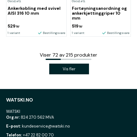
Osculati
Osculati
Ankerkobling med svivel
Fortøyningsanordning og
AISI 316 10 mm
ankerkjettinggriper 10
mm
529
519
kr
kr
1 variant
Bestillingsvare
1 variant
Bestillingsvare
Viser
72
av
215
produkter
Vis fler
WATSKI.NO
WATSKI
Org.nr:
824 270 562 MVA
E-post:
kundeservice@watski.no
Telefon:
+47 22 82 00 70