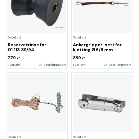
Osculati
Osculati
Reservetrinse for
Ankergripper-sett for
01.118.89/94
kjetting Ø 6/8 mm
279
359
kr
kr
1 variant
Bestillingsvare
1 variant
Bestillingsvare
Osculati
Osculati