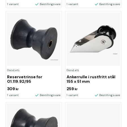
1 variant
Bestillingsvare
1 variant
Bestillingsvare
Osculati
Osculati
Reservetrinse for
Ankerrulle i rustfritt stål
01.119.92/95
155 x 51 mm
309
259
kr
kr
1 variant
Bestillingsvare
1 variant
Bestillingsvare