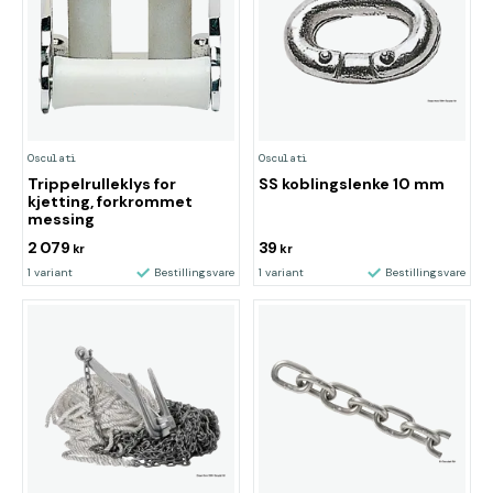
Osculati
Osculati
Trippelrulleklys for
SS koblingslenke 10 mm
kjetting, forkrommet
messing
2 079
39
kr
kr
1 variant
Bestillingsvare
1 variant
Bestillingsvare