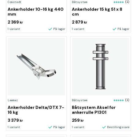
Comstedt
Båtsystem
(1)
Ankerholder 10-16 kg 440
Ankerholder 15 kg 51 x 8
mm
cm
2 369
2 879
kr
kr
1 variant
På lager
1 variant
På lager
Lewmar
Båtsystem
(1)
Ankerholder Delta/DTX 7-
Båtsystem Aksel for
16 kg
ankerrulle P1301
3 379
259
kr
kr
1 variant
På lager
1 variant
Bestillingsvare