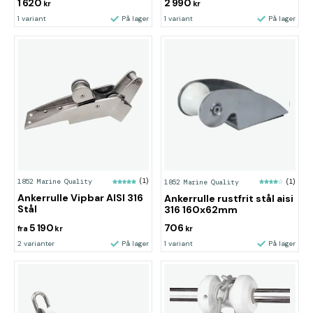
1 620
2 990
kr
kr
1 variant
På lager
1 variant
På lager
1852 Marine Quality
(1)
1852 Marine Quality
(1)
Ankerrulle Vipbar AISI 316
Ankerrulle rustfrit stål aisi
Stål
316 160x62mm
5 190
706
fra
kr
kr
2 varianter
På lager
1 variant
På lager