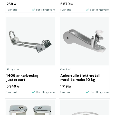
259
6 579
kr
kr
1 variant
Bestillingsvare
1 variant
Bestillingsvare
Båtsystem
Osculati
1405 ankarbeslag
Ankerrulle i lettmetall
justerbart
med lås maks 10 kg
5 949
1 719
kr
kr
1 variant
Bestillingsvare
1 variant
Bestillingsvare