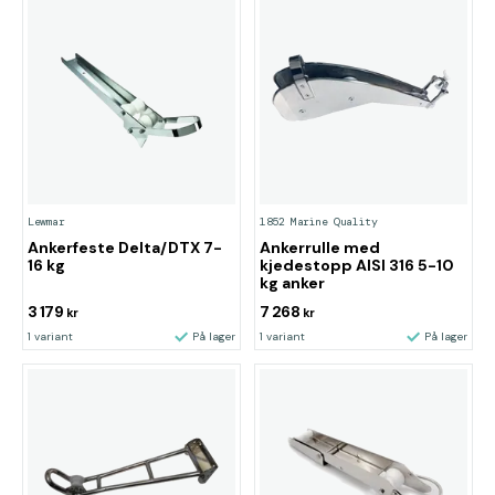
Lewmar
1852 Marine Quality
Ankerfeste Delta/DTX 7-
Ankerrulle med
16 kg
kjedestopp AISI 316 5-10
kg anker
3 179
7 268
kr
kr
1 variant
På lager
1 variant
På lager