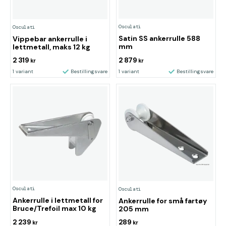
Osculati
Osculati
Satin SS ankerrulle 588
Vippebar ankerrulle i
mm
lettmetall, maks 12 kg
2 319
2 879
kr
kr
1 variant
Bestillingsvare
1 variant
Bestillingsvare
Osculati
Osculati
Ankerrulle i lettmetall for
Ankerrulle for små fartøy
Bruce/Trefoil max 10 kg
205 mm
2 239
289
kr
kr