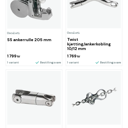
Osculati
Osculati
Twist
SS ankerrulle 205 mm
kjetting/ankerkobling
10/12 mm
1 799
1 769
kr
kr
1 variant
Bestillingsvare
1 variant
Bestillingsvare