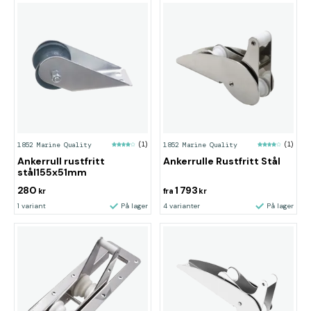
1852 Marine Quality
(1)
1852 Marine Quality
(1)
Ankerrull rustfritt
Ankerrulle Rustfritt Stål
stål155x51mm
280
1 793
kr
fra
kr
1 variant
På lager
4 varianter
På lager