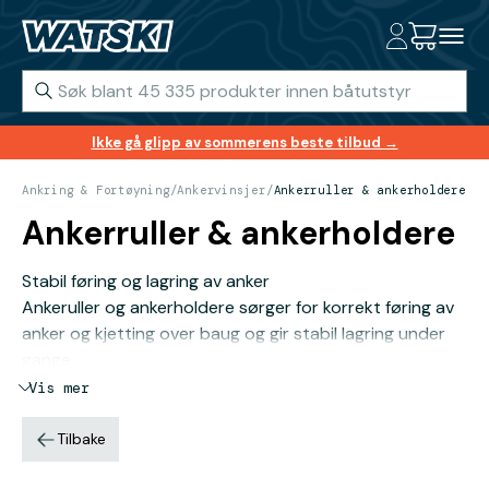
Ikke gå glipp av sommerens beste tilbud →
Ankring & Fortøyning
/
Ankervinsjer
/
Ankerruller & ankerholdere
Ankerruller & ankerholdere
Stabil føring og lagring av anker
Ankeruller og ankerholdere sørger for korrekt føring av
anker og kjetting over baug og gir stabil lagring under
gange.
Vis mer
Tilbake