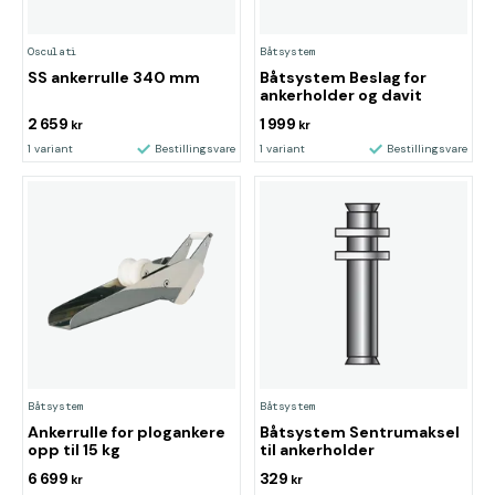
Osculati
Båtsystem
SS ankerrulle 340 mm
Båtsystem Beslag for
ankerholder og davit
2 659
1 999
kr
kr
1 variant
Bestillingsvare
1 variant
Bestillingsvare
Båtsystem
Båtsystem
Ankerrulle for plogankere
Båtsystem Sentrumaksel
opp til 15 kg
til ankerholder
6 699
329
kr
kr