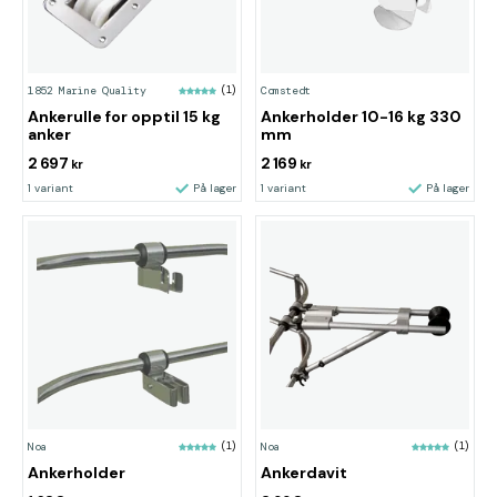
1852 Marine Quality
(1)
Comstedt
Ankerulle for opptil 15 kg
Ankerholder 10-16 kg 330
anker
mm
2 697
2 169
kr
kr
1 variant
På lager
1 variant
På lager
Noa
(1)
Noa
(1)
Ankerholder
Ankerdavit