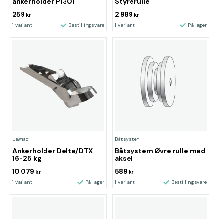
ankerholder P1301
Styrerulle
259
2 989
kr
kr
1 variant
Bestillingsvare
1 variant
På lager
Lewmar
Båtsystem
Ankerholder Delta/DTX
Båtsystem Øvre rulle med
16-25 kg
aksel
10 079
589
kr
kr
1 variant
På lager
1 variant
Bestillingsvare