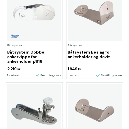
Båtsystem
Båtsystem
Båtsystem Dobbel
Båtsystem Beslag for
ankervippe for
ankerholder og davit
ankerholder p1116
2 219
1 949
kr
kr
1 variant
Bestillingsvare
1 variant
Bestillingsvare