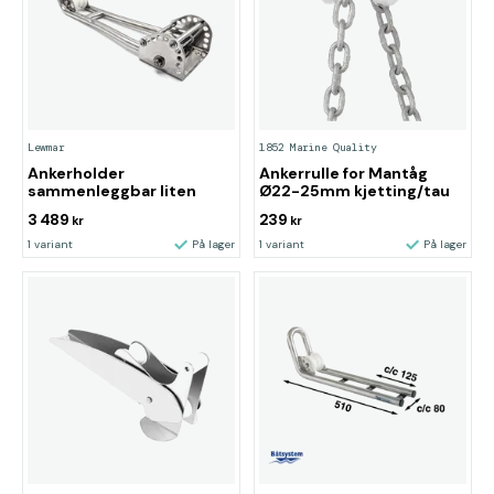
Lewmar
1852 Marine Quality
Ankerholder
Ankerrulle for Mantåg
sammenleggbar liten
Ø22-25mm kjetting/tau
3 489
239
kr
kr
1 variant
På lager
1 variant
På lager