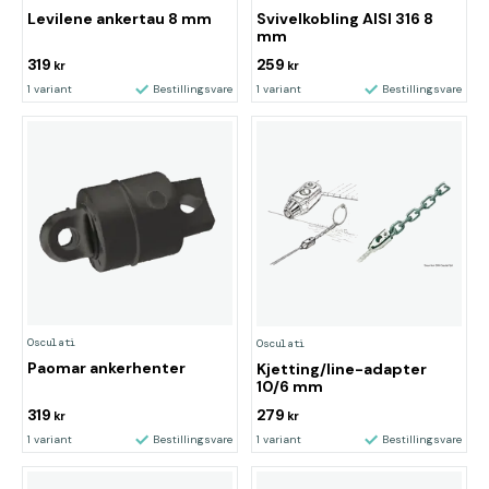
Levilene ankertau 8 mm
Svivelkobling AISI 316 8
mm
319
259
kr
kr
1 variant
Bestillingsvare
1 variant
Bestillingsvare
Osculati
Osculati
Paomar ankerhenter
Kjetting/line-adapter
10/6 mm
319
279
kr
kr
1 variant
Bestillingsvare
1 variant
Bestillingsvare