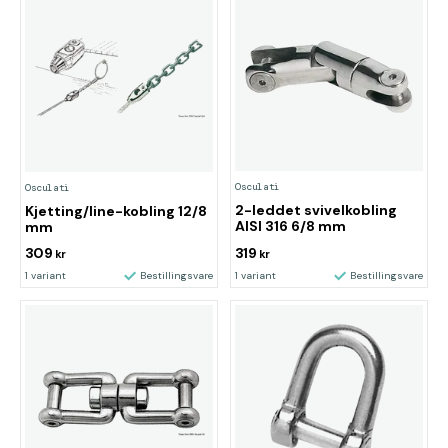
Osculati
Osculati
2-leddet svivelkobling
Kjetting/line-kobling 12/8
AISI 316 6/8 mm
mm
309
319
kr
kr
1 variant
Bestillingsvare
1 variant
Bestillingsvare