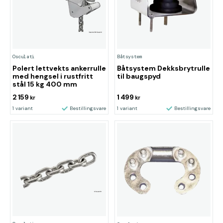
Osculati
Båtsystem
Polert lettvekts ankerrulle
Båtsystem Dekksbrytrulle
med hengsel i rustfritt
til baugspyd
stål 15 kg 400 mm
2 159
1 499
kr
kr
1 variant
Bestillingsvare
1 variant
Bestillingsvare