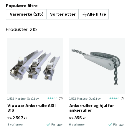
Populære filtre
Varemerke (215)
Sorter etter
Alle filtre
Produkter: 215
1852 Marine Quality
(2)
1852 Marine Quality
(5)
Vippbar Ankerrulle AISI
Ankerruller og hjul for
316
ankerruller
2 597
355
fra
kr
fra
kr
3 varianter
På lager
6 varianter
På lager