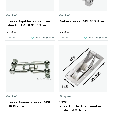
Osculati
Osculati
Sjakkel/sjakkelsvivel med
Ankersjakkel AISI 316 8 mm
plan bolt AISI 316 13 mm
299
279
kr
kr
1 variant
Bestillingsvare
1 variant
Bestillingsvare
Osculati
Båtsystem
Sjakkel/svivelsjakkel AISI
1326
316 13 mm
ankerholderbruceanker
innfellt400mm