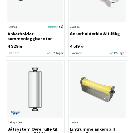
Lewmar
Lewmar
(1)
Ankerholderklo &lt;15kg
Ankerholder
sammenleggbar stor
4 329
4 519
kr
kr
1 variant
På lager
1 variant
På lager
Båtsystem
Lewmar
Båtsystem Øvre rulle til
Lintrumme ankerspill