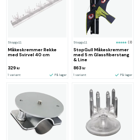
Stopgull
Stopgull
(2)
Måkeskremmer Rekke
StopGull Måkeskremmer
med Svirvel 40 cm
med 5 m Glassfiberstang
& Line
329
863
kr
kr
1 variant
På lager
1 variant
På lager