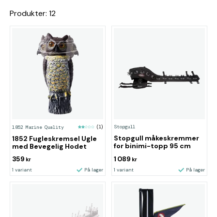
Produkter: 12
Stopgull
1852 Marine Quality
(1)
Stopgull måkeskremmer
1852 Fugleskremsel Ugle
for binimi-topp 95 cm
med Bevegelig Hodet
359
1 089
kr
kr
1 variant
På lager
1 variant
På lager