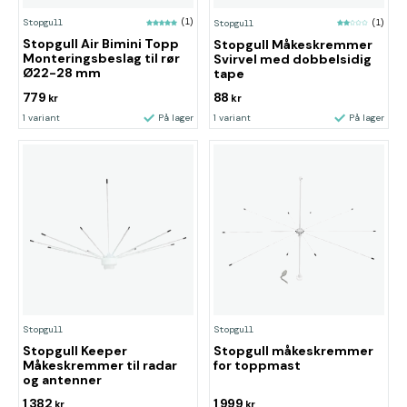
Stopgull
(1)
Stopgull
(1)
Stopgull Air Bimini Topp
Stopgull Måkeskremmer
Monteringsbeslag til rør
Svirvel med dobbelsidig
Ø22-28 mm
tape
779
88
kr
kr
1 variant
På lager
1 variant
På lager
Stopgull
Stopgull
Stopgull Keeper
Stopgull måkeskremmer
Måkeskremmer til radar
for toppmast
og antenner
1 382
1 999
kr
kr