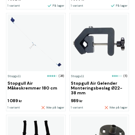
1 variant
På lager
1 variant
På lager
Stopgull
(20)
Stopgull
(5)
Stopgull Air
Stopgull Air Gelender
Måkeskremmer 180 cm
Monteringsbeslag Ø22-
38 mm
1 089
989
kr
kr
1 variant
Ikke på lager
1 variant
Ikke på lager