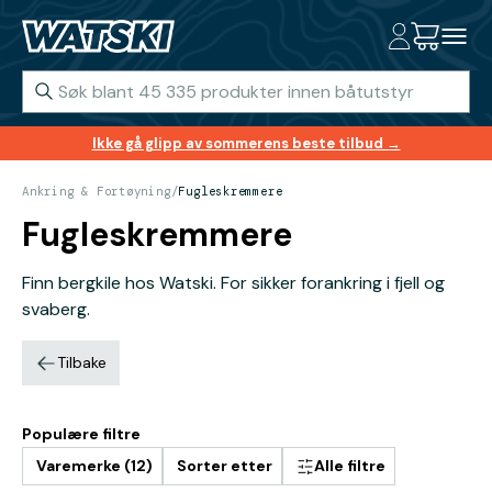
Ikke gå glipp av sommerens beste tilbud →
Ankring & Fortøyning
/
Fugleskremmere
Fugleskremmere
Finn bergkile hos Watski. For sikker forankring i fjell og
svaberg.
Tilbake
Populære filtre
Varemerke (12)
Sorter etter
Alle filtre