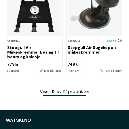
Stopgull
Stopgull
(2)
Stopgull Air
Stopgull Air Sugekopp til
Måkeskremmer Beslag til
måkeskremmer
boom og kalesje
779
749
kr
kr
1 variant
Ikke på lager
1 variant
Ikke på lager
Viser
12
av
12
produkter
WATSKI.NO