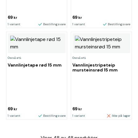
69
69
kr
kr
1 variant
Bestillingsvare
1 variant
Bestillingsvare
Osculati
Osculati
Vannlinjetape rød 15 mm
Vannlinjestripeteip
mursteinsrød 15 mm
69
69
kr
kr
1 variant
Bestillingsvare
1 variant
Ikke på lager
Viser
48
av
48
produkter