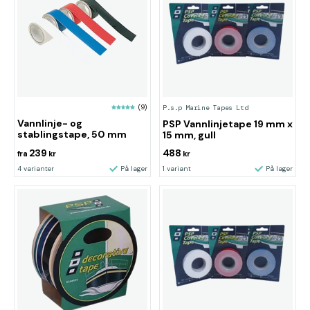
(9)
P.s.p Marine Tapes Ltd
Vannlinje- og
PSP Vannlinjetape 19 mm x
stablingstape, 50 mm
15 mm, gull
239
488
fra
kr
kr
4 varianter
På lager
1 variant
På lager