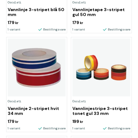
Osculati
Osculati
Vannlinje 3-stripet blå 50
Vannlinjetape 3-stripet
mm
gul 50 mm
179
179
kr
kr
1 variant
Bestillingsvare
1 variant
Bestillingsvare
Osculati
Osculati
Vannlinje 2-stripet hvit
Vannlinjestripe 3-stripet
34 mm
tonet gul 33 mm
179
199
kr
kr
1 variant
Bestillingsvare
1 variant
Bestillingsvare