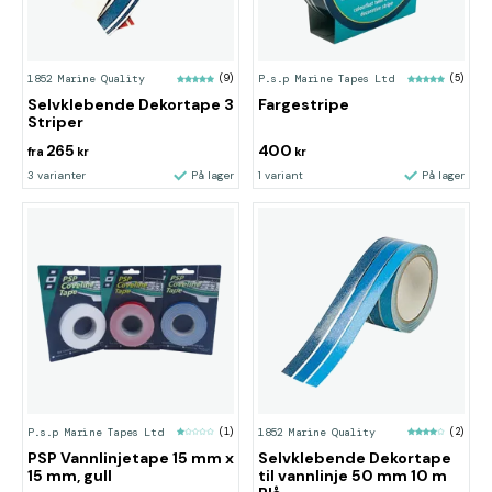
1852 Marine Quality
(9)
P.s.p Marine Tapes Ltd
(5)
Selvklebende Dekortape 3
Fargestripe
Striper
265
400
fra
kr
kr
3 varianter
På lager
1 variant
På lager
P.s.p Marine Tapes Ltd
(1)
1852 Marine Quality
(2)
PSP Vannlinjetape 15 mm x
Selvklebende Dekortape
15 mm, gull
til vannlinje 50 mm 10 m