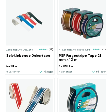
1852 Marine Quality
(19)
P.s.p Marine Tapes Ltd
(1)
Selvklebende Dekortape
PSP Fargestripe Tape 21
mm x 10 m
111
390
fra
kr
fra
kr
8 varianter
På lager
4 varianter
På lager