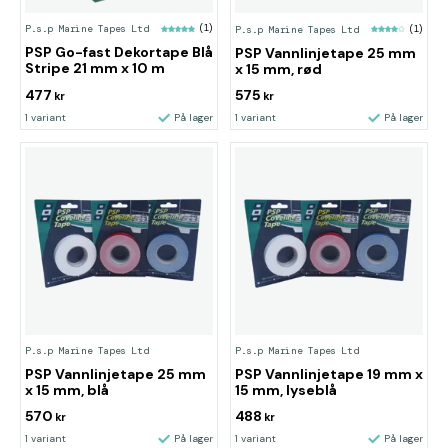
P.s.p Marine Tapes Ltd
(1)
P.s.p Marine Tapes Ltd
(1)
PSP Go-fast Dekortape Blå
PSP Vannlinjetape 25 mm
Stripe 21 mm x 10 m
x 15 mm, rød
477
575
kr
kr
1 variant
På lager
1 variant
På lager
P.s.p Marine Tapes Ltd
P.s.p Marine Tapes Ltd
PSP Vannlinjetape 25 mm
PSP Vannlinjetape 19 mm x
x 15 mm, blå
15 mm, lyseblå
570
488
kr
kr
1 variant
På lager
1 variant
På lager