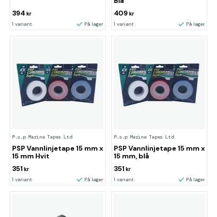
Blå
394
409
kr
kr
1 variant
På lager
1 variant
På lager
P.s.p Marine Tapes Ltd
P.s.p Marine Tapes Ltd
PSP Vannlinjetape 15 mm x
PSP Vannlinjetape 15 mm x
15 mm Hvit
15 mm, blå
351
351
kr
kr
1 variant
På lager
1 variant
På lager