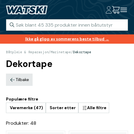
Ikke gå glipp av sommerens beste tilbud →
Båtpleie & Reparasjon
/
Marinetape
/
Dekortape
Dekortape
Tilbake
Populære filtre
Varemerke (47)
Sorter etter
Alle filtre
Produkter: 48