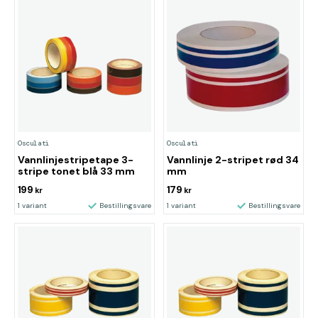
Osculati
Osculati
Vannlinjestripetape 3-
Vannlinje 2-stripet rød 34
stripe tonet blå 33 mm
mm
199
179
kr
kr
1 variant
Bestillingsvare
1 variant
Bestillingsvare