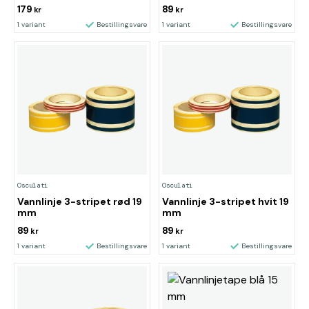
179
89
kr
kr
1 variant
Bestillingsvare
1 variant
Bestillingsvare
Osculati
Osculati
Vannlinje 3-stripet rød 19
Vannlinje 3-stripet hvit 19
mm
mm
89
89
kr
kr
1 variant
Bestillingsvare
1 variant
Bestillingsvare