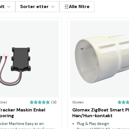
lt
Sorter etter
Alle filtre
cker
Glomex
(3)
racker Maskin Enkel
Glomex ZigBoat Smart P
poring
Han/Hun-kontakt
cker Machine Easy er en
Plug & Play design