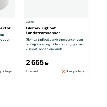
Glomex
tektor
Glomex ZigBoat
Landstrømsensor
som
t-appen
Glomex ZigBoat Landstrømsensor som
.
lar deg slå av og på landstrøm, og viser i
ZigBoat-appen om lands...
2 665
kr
 på lager
1 variant
Ikke på lager