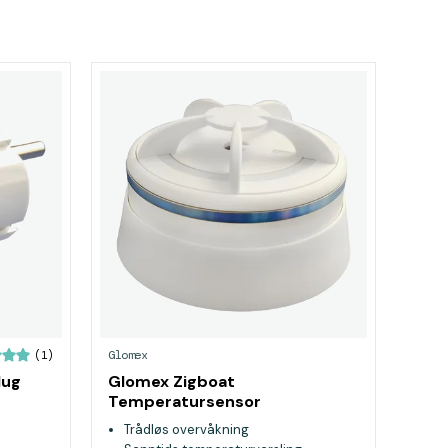
Glomex
(1)
lug
Glomex Zigboat
Temperatursensor
Trådløs overvåkning