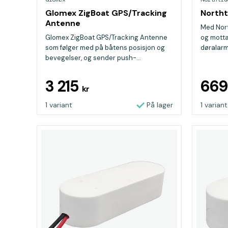
Glomex ZigBoat GPS/Tracking
Northt
Antenne
Med Nor
Glomex ZigBoat GPS/Tracking Antenne
og motta
som følger med på båtens posisjon og
døralarm
bevegelser, og sender push-...
3 215
66
kr
1 variant
På lager
1 variant