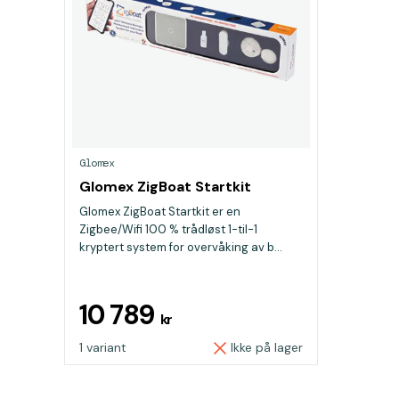
Glomex
Glomex ZigBoat Startkit
Glomex ZigBoat Startkit er en
Zigbee/Wifi 100 % trådløst 1-til-1
kryptert system for overvåking av b...
10 789
kr
1 variant
Ikke på lager