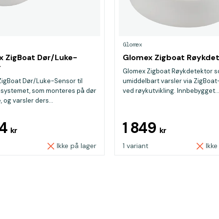
Glomex
 ZigBoat Dør/Luke-
Glomex Zigboat Røykde
r
Glomex Zigboat Røykdetektor 
igBoat Dør/Luke-Sensor til
umiddelbart varsler via ZigBoa
-systemet, som monteres på dør
ved røykutvikling. Innbebygget..
e, og varsler ders...
94
1 849
kr
kr
Ikke på lager
1 variant
Ikke