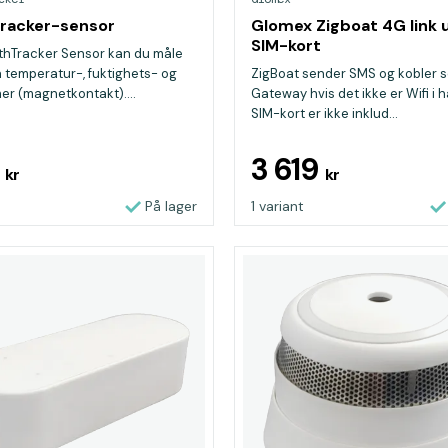
racker-sensor
Glomex Zigboat 4G link 
SIM-kort
thTracker Sensor kan du måle
 temperatur-, fuktighets- og
ZigBoat sender SMS og kobler se
er (magnetkontakt)....
Gateway hvis det ikke er Wifi i 
SIM-kort er ikke inklud...
9
3 619
kr
kr
På lager
1 variant