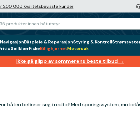
r 200 000 kvalitetsbevisste kunder
Navigasjon
Båtpleie & Reparasjon
Styring & Kontroll
Strømsystem
ritid
Seilklær
Fiske
Billighjørnet
Motorsøk
Ikke gå glipp av sommerens beste tilbud →
vor båten befinner seg i realtid! Med sporingssystem, motorlå