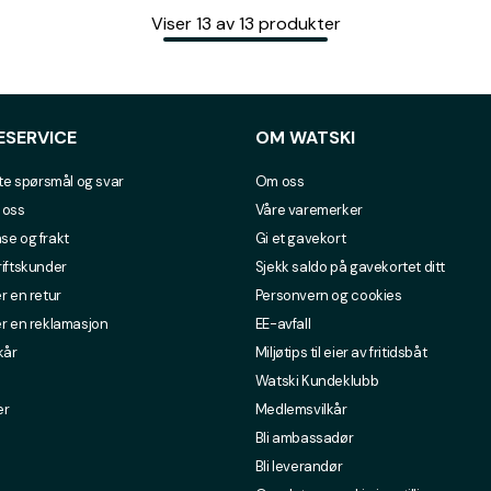
Viser
13
av
13
produkter
ESERVICE
OM WATSKI
lte spørsmål og svar
Om oss
 oss
Våre varemerker
se og frakt
Gi et gavekort
riftskunder
Sjekk saldo på gavekortet ditt
r en retur
Personvern og cookies
er en reklamasjon
EE-avfall
kår
Miljøtips til eier av fritidsbåt
Watski Kundeklubb
er
Medlemsvilkår
Bli ambassadør
Bli leverandør