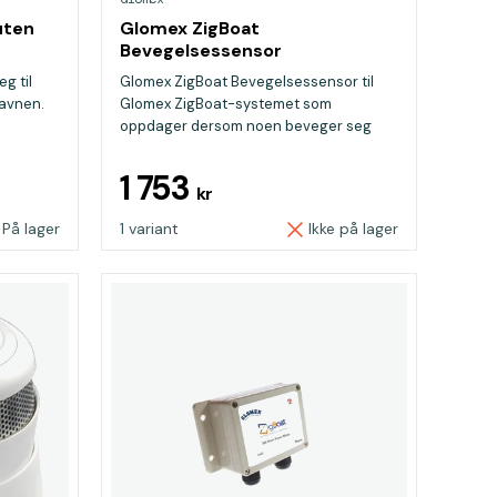
uten
Glomex ZigBoat
Bevegelsessensor
g til
Glomex ZigBoat Bevegelsessensor til
havnen.
Glomex ZigBoat-systemet som
oppdager dersom noen beveger seg
inn...
1 753
kr
På lager
1 variant
Ikke på lager