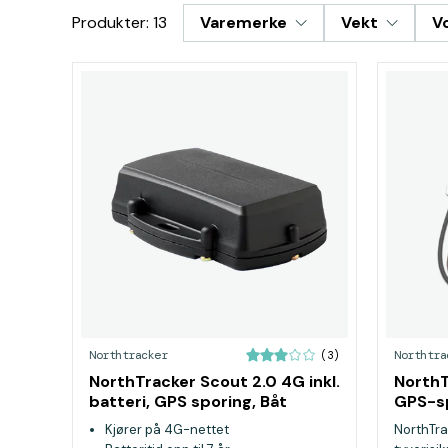
Produkter: 13
Varemerke
Vekt
Vo
Northtracker
Northtra
(3)
NorthTracker Scout 2.0 4G inkl.
NorthT
batteri, GPS sporing, Båt
GPS-s
tracker
Kjører på 4G-nettet
NorthTra