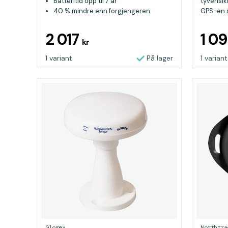
Batteritid opp til 7 år
tyverisi
40 % mindre enn forgjengeren
GPS-en s
2 017
1 0
kr
1 variant
På lager
1 variant
Glomex
Northtra