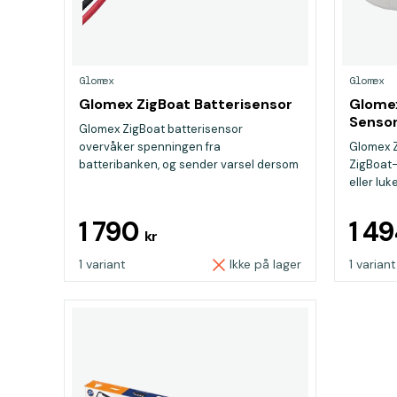
Glomex
Glomex
Glomex ZigBoat Batterisensor
Glomex
Senso
Glomex ZigBoat batterisensor
overvåker spenningen fra
Glomex Z
batteribanken, og sender varsel dersom
ZigBoat
den sy...
eller luk
1 790
1 4
kr
1 variant
Ikke på lager
1 variant