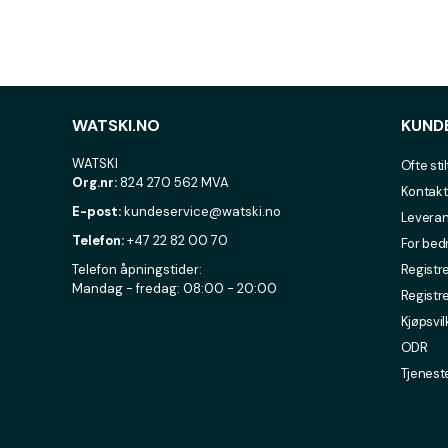
WATSKI.NO
KUND
WATSKI
Ofte sti
Org.nr:
824 270 562 MVA
Kontakt
E-post:
kundeservice@watski.no
Leveran
Telefon:
+47 22 82 00 70
For bed
Telefon åpningstider:
Registre
Mandag - fredag: 08:00 - 20:00
Registr
Kjøpsvil
ODR
Tjenest