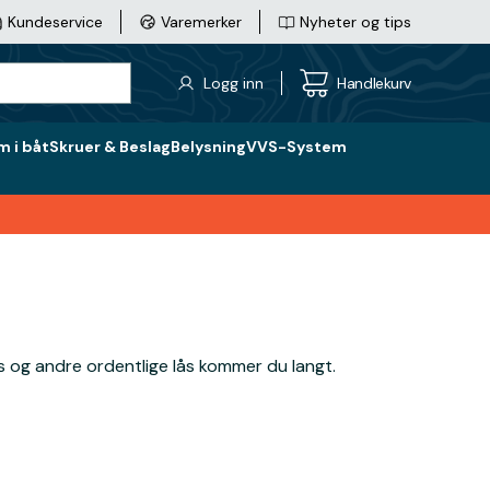
Kundeservice
Varemerker
Nyheter og tips
Logg inn
Handlekurv
 i båt
Skruer & Beslag
Belysning
VVS-System
s og andre ordentlige lås kommer du langt.