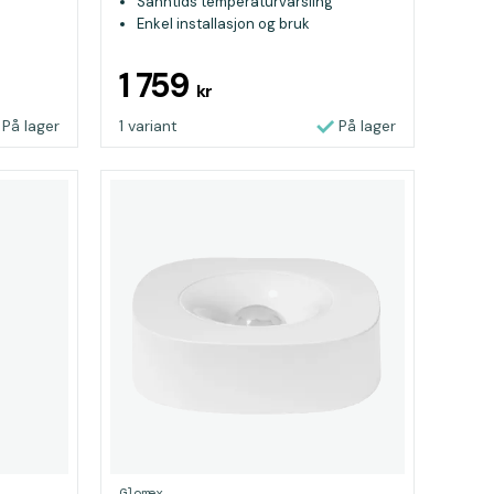
Sanntids temperaturvarsling
Enkel installasjon og bruk
1 759
kr
På lager
1 variant
På lager
Glomex