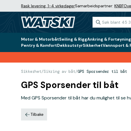
Rask levering, 1-4 virkedager
Samarbeidspartner:
KNBF
Ove
Motor & Motorbåt
Seiling & Rigg
Ankring & Fortøyning
Pentry & Komfort
Dekksutstyr
Sikkerhet
Vannsport & F
Sikkerhet
/
Sikring av båt
/
GPS Sporsender til båt
GPS Sporsender til båt
Med GPS Sporsender til båt har du mulighet til se h
Tilbake