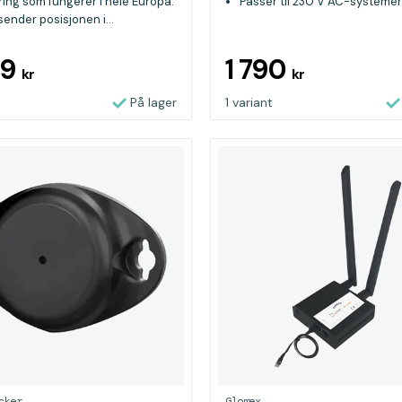
kring som fungerer i hele Europa.
Passer til 230 V AC-systemer
ender posisjonen i...
99
1 790
kr
kr
På lager
1 variant
cker
Glomex