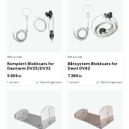
Båtsystem
Båtsystem
Komplett Blokksats for
Båtsystem Blokksats for
Davitarm DV25/DV32
Davit DV42
5 659
7 399
kr
kr
1 variant
Bestillingsvare
1 variant
Bestillingsvare