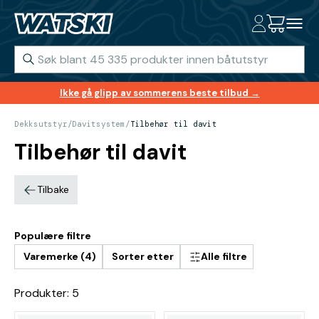
Ikke gå glipp av sommerens beste tilbud →
Dekksutstyr
/
Davitsystem
/
Tilbehør til davit
Tilbehør til davit
Tilbake
Populære filtre
Varemerke (4)
Sorter etter
Alle filtre
Produkter: 5