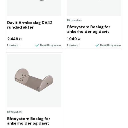
Båtsystem
Davit Armbeslag DV42
Båtsystem Beslag for
rundad akter
ankerholder og davit
2 449
1 949
kr
kr
1 variant
Bestillingsvare
1 variant
Bestillingsvare
Båtsystem
Båtsystem Beslag for
ankerholder og davit