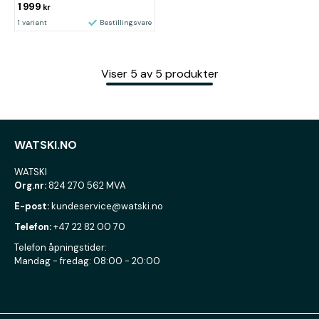
1 999
kr
1 variant
Bestillingsvare
Viser
5
av
5
produkter
WATSKI.NO
WATSKI
Org.nr:
824 270 562 MVA
E-post:
kundeservice@watski.no
Telefon:
+47 22 82 00 70
Telefon åpningstider:
Mandag - fredag: 08:00 - 20:00