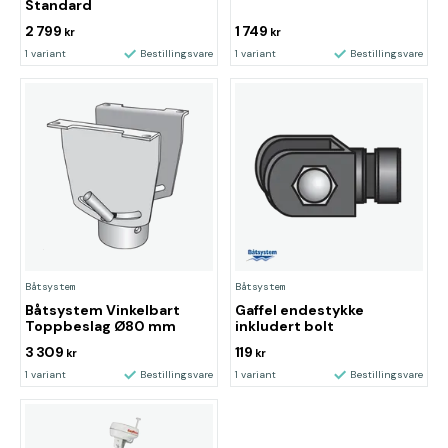
Standard
2 799
1 749
kr
kr
1 variant
Bestillingsvare
1 variant
Bestillingsvare
Båtsystem
Båtsystem
Båtsystem Vinkelbart
Gaffel endestykke
Toppbeslag Ø80 mm
inkludert bolt
3 309
119
kr
kr
1 variant
Bestillingsvare
1 variant
Bestillingsvare