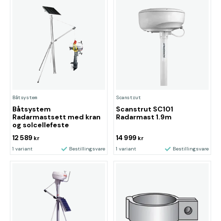
Båtsystem
Scanstrut
Båtsystem
Scanstrut SC101
Radarmastsett med kran
Radarmast 1.9m
og solcellefeste
12 589
14 999
kr
kr
1 variant
Bestillingsvare
1 variant
Bestillingsvare