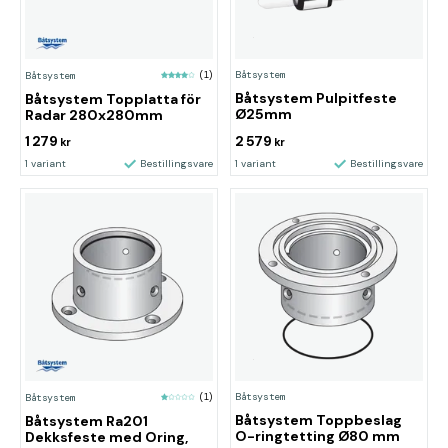
Båtsystem
Båtsystem
(1)
Båtsystem Pulpitfeste
Båtsystem Topplatta för
Ø25mm
Radar 280x280mm
1 279
2 579
kr
kr
1 variant
Bestillingsvare
1 variant
Bestillingsvare
Båtsystem
Båtsystem
(1)
Båtsystem Toppbeslag
Båtsystem Ra201
O-ringtetting Ø80 mm
Dekksfeste med Oring,