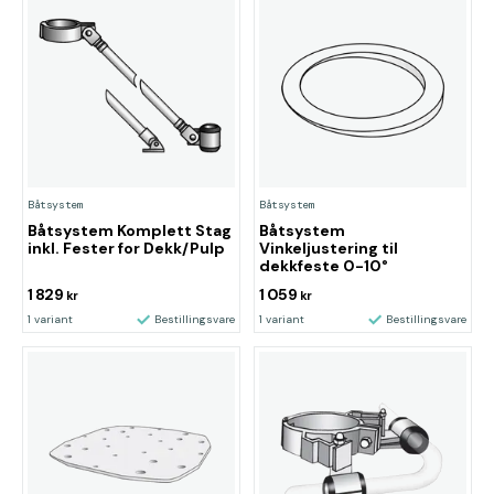
Båtsystem
Båtsystem
Båtsystem Komplett Stag
Båtsystem
inkl. Fester for Dekk/Pulp
Vinkeljustering til
dekkfeste 0-10°
1 829
1 059
kr
kr
1 variant
Bestillingsvare
1 variant
Bestillingsvare