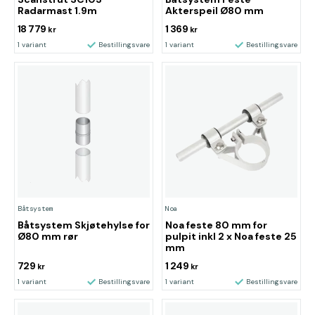
Radarmast 1.9m
Akterspeil Ø80 mm
18 779
1 369
kr
kr
1 variant
Bestillingsvare
1 variant
Bestillingsvare
Båtsystem
Noa
Båtsystem Skjøtehylse for
Noa feste 80 mm for
Ø80 mm rør
pulpit inkl 2 x Noa feste 25
mm
729
1 249
kr
kr
1 variant
Bestillingsvare
1 variant
Bestillingsvare