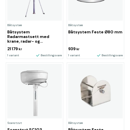
Båtsystem
Båtsystem
Båtsystem
Båtsystem Feste Ø80 mm
Radarmastsett med
krane, radar- og
antennefeste
21 179
939
kr
kr
1 variant
Bestillingsvare
1 variant
Bestillingsvare
Scanstrut
Båtsystem
Scanstrut SC103
Båtsystem Feste