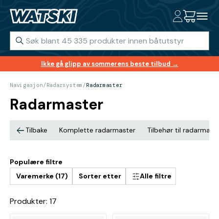
Ikke gå glipp av sommerens beste tilbud →
Navigasjon
/
Radarsystem
/
Radarmaster
Radarmaster
Tilbake
Komplette radarmaster
Tilbehør til radarmast
Populære filtre
Varemerke (17)
Sorter etter
Alle filtre
Produkter: 17