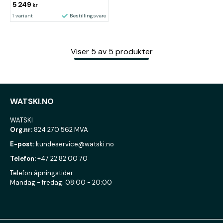
5 249
kr
1 variant
Bestillingsvare
Viser
5
av
5
produkter
WATSKI.NO
WATSKI
Org.nr:
824 270 562 MVA
E-post:
kundeservice@watski.no
Telefon:
+47 22 82 00 70
Telefon åpningstider:
Mandag - fredag: 08:00 - 20:00