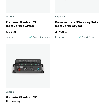
Garmin
Raymarine
Garmin BlueNet 20
Raymarine RNS-5 RayNet-
Nettverksswitch
nettverksbryter
5 249
4 759
kr
kr
1 variant
Bestillingsvare
1 variant
Bestillingsvare
Garmin
Garmin BlueNet 30
Gateway