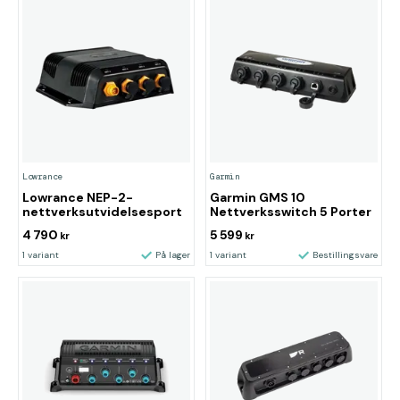
Lowrance
Garmin
Lowrance NEP-2-
Garmin GMS 10
nettverksutvidelsesport
Nettverksswitch 5 Porter
4 790
5 599
kr
kr
1 variant
På lager
1 variant
Bestillingsvare