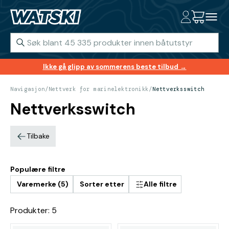
Ikke gå glipp av sommerens beste tilbud →
Navigasjon
/
Nettverk for marinelektronikk
/
Nettverksswitch
Nettverksswitch
Tilbake
Populære filtre
Varemerke (5)
Sorter etter
Alle filtre
Produkter: 5