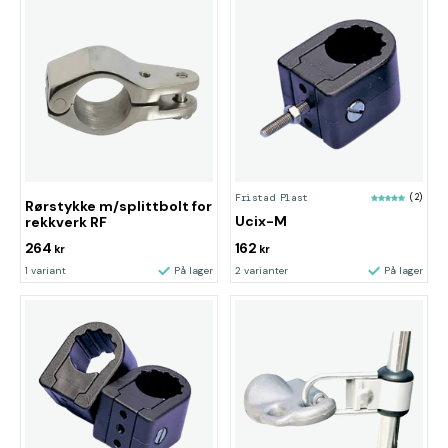
Fristad Plast
(2)
Rørstykke m/splittbolt for
Ucix-M
rekkverk RF
264
162
kr
kr
1 variant
På lager
2 varianter
På lager