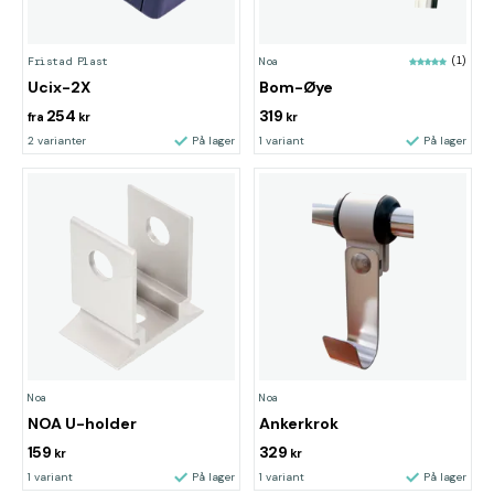
Fristad Plast
Noa
(1)
Ucix-2X
Bom-Øye
254
319
fra
kr
kr
2 varianter
På lager
1 variant
På lager
Noa
Noa
NOA U-holder
Ankerkrok
159
329
kr
kr
1 variant
På lager
1 variant
På lager