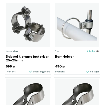
Båtsystem
Noa
(1)
Dobbel klemme justerbar,
BomHolder
25-25mm
599
490
kr
kr
1 variant
Bestillingsvare
1 variant
På lager