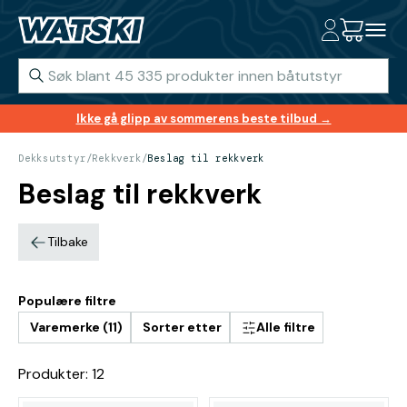
Ikke gå glipp av sommerens beste tilbud →
Dekksutstyr
/
Rekkverk
/
Beslag til rekkverk
Beslag til rekkverk
Tilbake
Populære filtre
Varemerke (11)
Sorter etter
Alle filtre
Produkter: 12