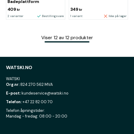
Badeplattform
409
349
kr
kr
2 varianter
Bestillingsvare
1 variant
Ikke på lager
Viser
12
av
12
produkter
WATSKI.NO
WATSKI
Org.nr:
824 270 562 MVA
E-post:
kundeservice@watski.no
Telefon:
+47 22 82 00 70
Telefon åpningstider:
Mandag - fredag: 08:00 - 20:00