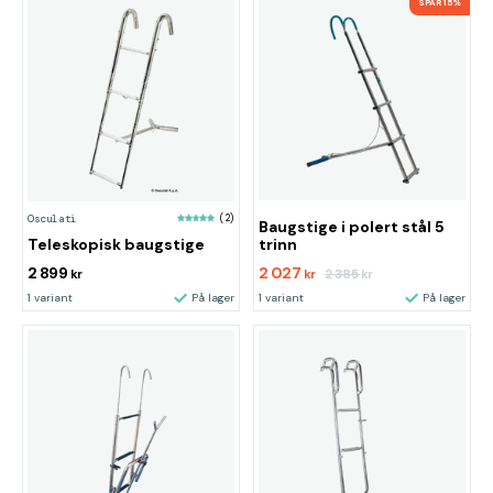
SPAR 15%
Osculati
(2)
Baugstige i polert stål 5
Teleskopisk baugstige
trinn
2 899
2 027
2 385
kr
kr
kr
1 variant
På lager
1 variant
På lager