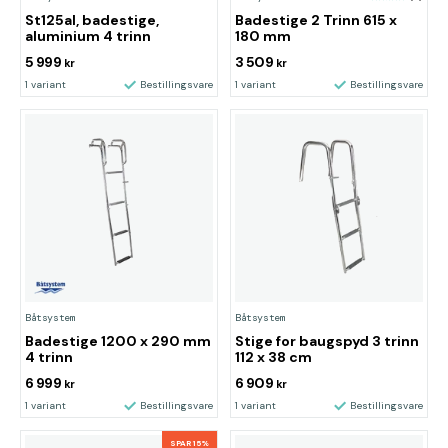
St125al, badestige,
Badestige 2 Trinn 615 x
aluminium 4 trinn
180 mm
5 999
3 509
kr
kr
1 variant
Bestillingsvare
1 variant
Bestillingsvare
Båtsystem
Båtsystem
Badestige 1200 x 290 mm
Stige for baugspyd 3 trinn
4 trinn
112 x 38 cm
6 999
6 909
kr
kr
1 variant
Bestillingsvare
1 variant
Bestillingsvare
SPAR 15%