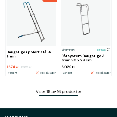
Båtsystem
(1)
Baugstige i polert stål 4
Båtsystem Baugstige 3
trinn
trinn 90 x 29 cm
1 674
6 029
1 969
kr
kr
kr
1 variant
Ikke på lager
1 variant
Ikke på lager
Viser
16
av
16
produkter