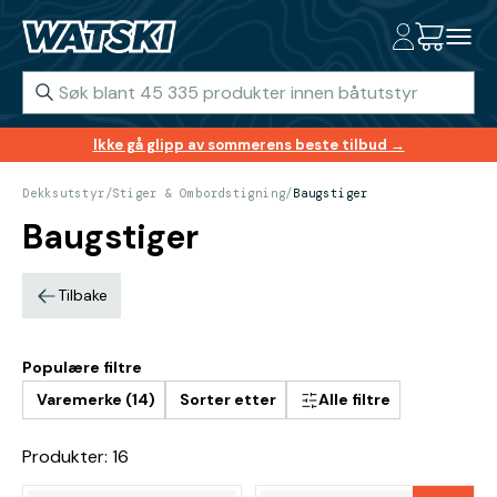
Ikke gå glipp av sommerens beste tilbud →
Dekksutstyr
/
Stiger & Ombordstigning
/
Baugstiger
Baugstiger
Tilbake
Populære filtre
Varemerke (14)
Sorter etter
Alle filtre
Produkter: 16