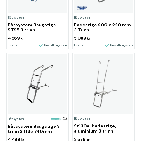
Båtsystem
Båtsystem
Båtsystem Baugstige
Badestige 900 x 220 mm
ST95 3 trinn
3 Trinn
4 569
5 089
kr
kr
1 variant
Bestillingsvare
1 variant
Bestillingsvare
Båtsystem
Båtsystem
(1)
St130al badestige,
Båtsystem Baugstige 3
aluminium 3 trinn
trinn ST135 740mm
4 499
3 579
kr
kr