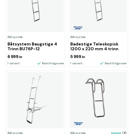
Båtsystem
Båtsystem
Båtsystem Baugstige 4
Badestige Teleskopisk
Trinn BU76P-12
1200 x 220 mm 4 trinn
6 999
5 999
kr
kr
1 variant
Bestillingsvare
1 variant
Bestillingsvare
Båtsystem
Båtsystem
(4)