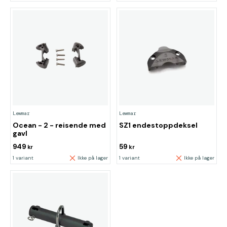
Lewmar
Lewmar
Ocean - 2 - reisende med
SZ1 endestoppdeksel
gavl
949
59
kr
kr
1 variant
Ikke på lager
1 variant
Ikke på lager