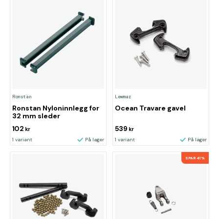
Ronstan
Lewmar
Ronstan Nyloninnlegg for
Ocean Travare gavel
32 mm sleder
102
539
kr
kr
1 variant
På lager
1 variant
På lager
SPAR 41%