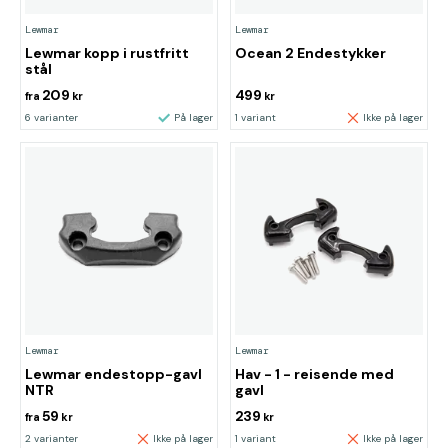
Lewmar
Lewmar
Lewmar kopp i rustfritt
Ocean 2 Endestykker
stål
209
499
fra
kr
kr
6 varianter
På lager
1 variant
Ikke på lager
Lewmar
Lewmar
Lewmar endestopp-gavl
Hav - 1 - reisende med
NTR
gavl
59
239
fra
kr
kr
2 varianter
Ikke på lager
1 variant
Ikke på lager