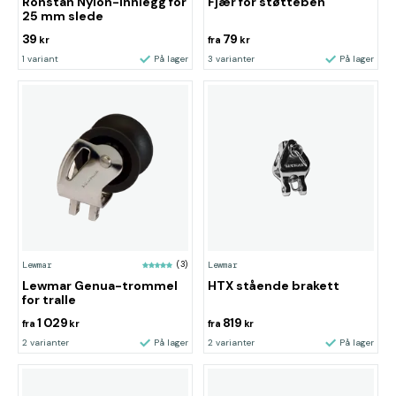
Ronstan Nylon-innlegg for
Fjær for støtteben
25 mm slede
39
79
kr
fra
kr
1 variant
På lager
3 varianter
På lager
Lewmar
(3)
Lewmar
Lewmar Genua-trommel
HTX stående brakett
for tralle
1 029
819
fra
kr
fra
kr
2 varianter
På lager
2 varianter
På lager