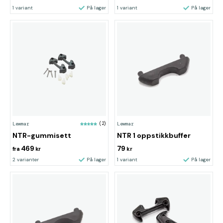
1 variant
På lager
1 variant
På lager
Lewmar
(2)
Lewmar
NTR-gummisett
NTR 1 oppstikkbuffer
469
79
fra
kr
kr
2 varianter
På lager
1 variant
På lager