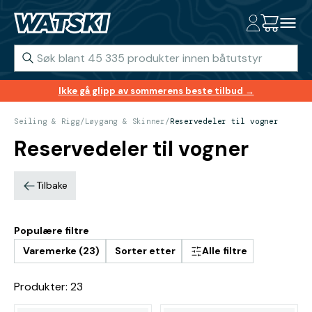
Ikke gå glipp av sommerens beste tilbud →
Seiling & Rigg
/
Løygang & Skinner
/
Reservedeler til vogner
Reservedeler til vogner
Tilbake
Populære filtre
Varemerke (23)
Sorter etter
Alle filtre
Produkter: 23