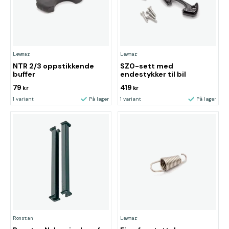
Lewmar
Lewmar
NTR 2/3 oppstikkende
SZ0-sett med
buffer
endestykker til bil
79
419
kr
kr
1 variant
På lager
1 variant
På lager
Ronstan
Lewmar