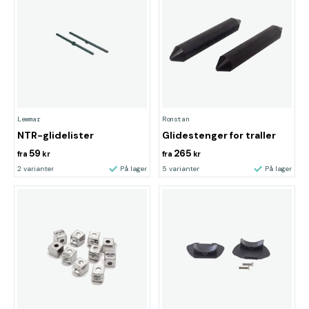
Lewmar
Ronstan
NTR-glidelister
Glidestenger for traller
59
265
fra
kr
fra
kr
2 varianter
På lager
5 varianter
På lager