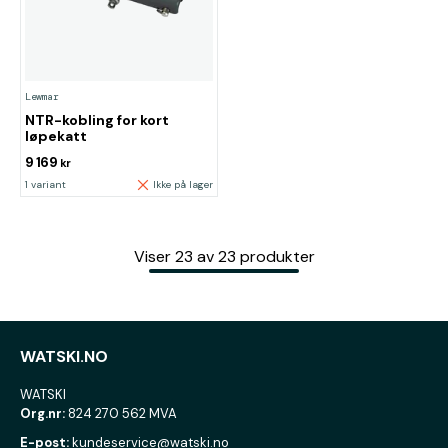
Lewmar
NTR-kobling for kort
løpekatt
9 169
kr
1 variant
Ikke på lager
Viser
23
av
23
produkter
WATSKI.NO
WATSKI
Org.nr:
824 270 562 MVA
E-post:
kundeservice@watski.no