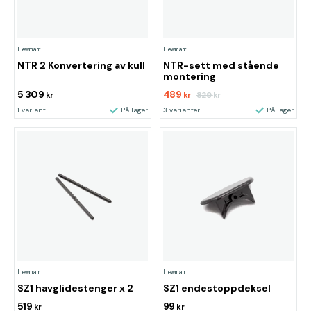
Lewmar
Lewmar
NTR 2 Konvertering av kull
NTR-sett med stående
montering
5 309
489
829
kr
kr
kr
1 variant
På lager
3 varianter
På lager
Lewmar
Lewmar
SZ1 havglidestenger x 2
SZ1 endestoppdeksel
519
99
kr
kr