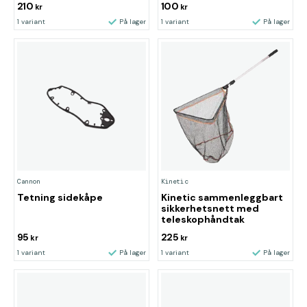
210
100
kr
kr
1 variant
På lager
1 variant
På lager
Cannon
Kinetic
Tetning sidekåpe
Kinetic sammenleggbart
sikkerhetsnett med
teleskophåndtak
95
225
kr
kr
1 variant
På lager
1 variant
På lager