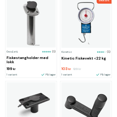
SPAR 20%
Osculati
(1)
Kinetic
(1)
Fiskestangholder med
Kinetic Fiskevekt <22 kg
lokk
199
103
129
kr
kr
kr
1 variant
På lager
1 variant
På lager