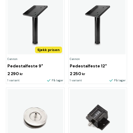
Sjekk prisen
Cannon
Cannon
Pedestalfeste 9"
Pedestalfeste 12"
2 290
2 250
kr
kr
1 variant
På lager
1 variant
På lager