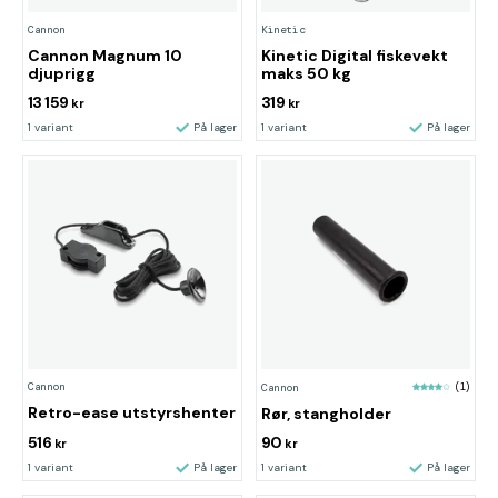
Cannon
Kinetic
Cannon Magnum 10
Kinetic Digital fiskevekt
djuprigg
maks 50 kg
13 159
319
kr
kr
1 variant
På lager
1 variant
På lager
Cannon
Cannon
(1)
Retro-ease utstyrshenter
Rør, stangholder
516
90
kr
kr
1 variant
På lager
1 variant
På lager