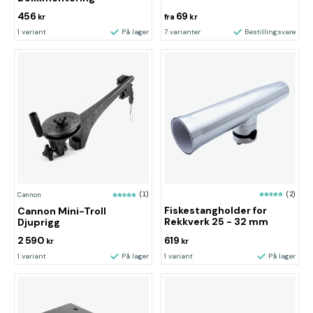
456
69
kr
fra
kr
1 variant
På lager
7 varianter
Bestillingsvare
(2)
Cannon
(1)
Fiskestangholder for
Cannon Mini-Troll
Rekkverk 25 - 32 mm
Djuprigg
2 590
619
kr
kr
1 variant
På lager
1 variant
På lager