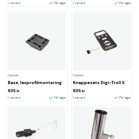
1 variant
På lager
1 variant
På lager
Cannon
Cannon
Base, lavprofilmontering
Knappesats Digi-Troll 5
635
635
kr
kr
1 variant
På lager
1 variant
På lager