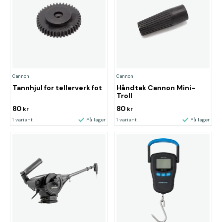
Cannon
Cannon
Tannhjul for tellerverk fot
Håndtak Cannon Mini-
Troll
80
80
kr
kr
1 variant
På lager
1 variant
På lager