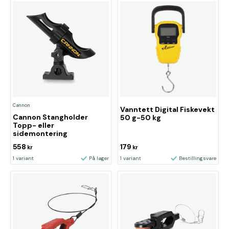
Cannon
Vanntett Digital Fiskevekt
Cannon Stangholder
50 g-50 kg
Topp- eller
sidemontering
558
179
kr
kr
1 variant
På lager
1 variant
Bestillingsvare