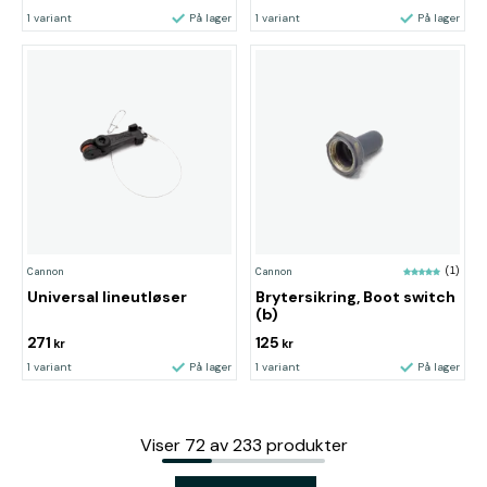
1 variant
På lager
1 variant
På lager
Cannon
Cannon
(1)
Universal lineutløser
Brytersikring, Boot switch
(b)
271
125
kr
kr
1 variant
På lager
1 variant
På lager
Viser
72
av
233
produkter