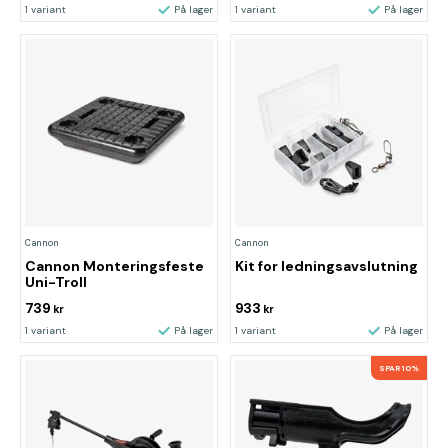
1 variant
På lager
1 variant
På lager
Cannon
Cannon
Cannon Monteringsfeste
Kit for ledningsavslutning
Uni-Troll
739
933
kr
kr
1 variant
På lager
1 variant
På lager
SPAR 10%