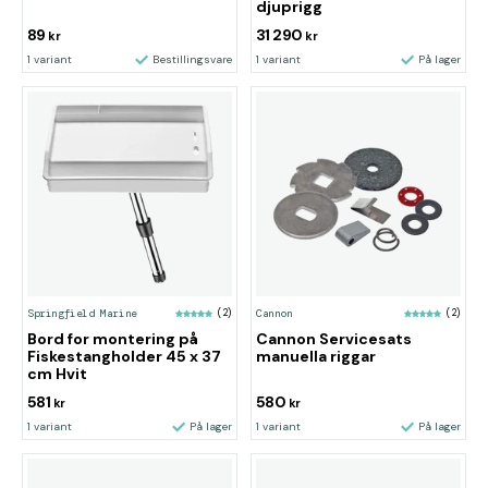
djuprigg
89
31 290
kr
kr
1 variant
Bestillingsvare
1 variant
På lager
Springfield Marine
(2)
Cannon
(2)
Bord for montering på
Cannon Servicesats
Fiskestangholder 45 x 37
manuella riggar
cm Hvit
581
580
kr
kr
1 variant
På lager
1 variant
På lager