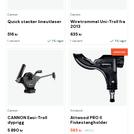
Cannon
Cannon
Quick stacker lineutløser
Wiretrommel Uni-Troll fra
2013
516
635
kr
kr
1 variant
På lager
1 variant
På lager
SPAR 10%
Cannon
Attwood
CANNON Easi-Troll
Attwood PRO II
dyprigg
Fiskestangholder
5 890
585
652
kr
kr
kr