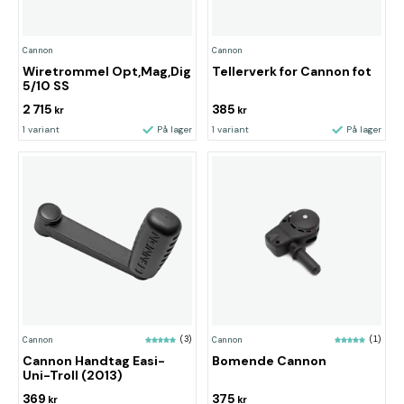
Cannon
Cannon
Wiretrommel Opt,Mag,Dig
Tellerverk for Cannon fot
5/10 SS
2 715
385
kr
kr
1 variant
På lager
1 variant
På lager
Cannon
(3)
Cannon
(1)
Cannon Handtag Easi-
Bomende Cannon
Uni-Troll (2013)
369
375
kr
kr