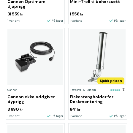
Cannon Optimum
Mini-Troll tilbehørssett
djuprigg
31 559
1 558
kr
kr
1 variant
På lager
1 variant
På lager
Sjekk prisen
Cannon
Foresti & Suardi
(1)
Cannon ekkoloddgiver
Fiskestangholder for
dyprigg
Dekkmontering
3 690
841
kr
kr
1 variant
På lager
1 variant
På lager