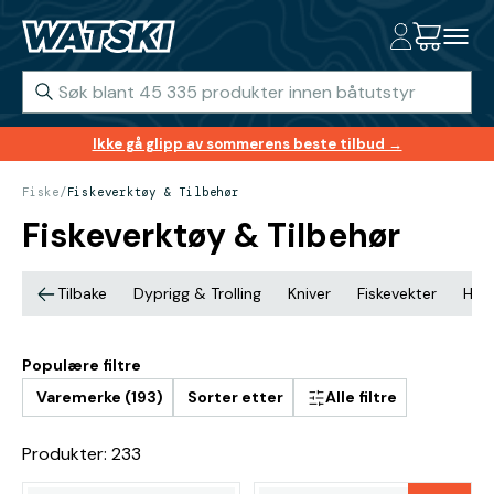
Ikke gå glipp av sommerens beste tilbud →
Fiske
/
Fiskeverktøy & Tilbehør
Fiskeverktøy & Tilbehør
Tilbake
Dyprigg & Trolling
Kniver
Fiskevekter
Håv
Populære filtre
Varemerke (193)
Sorter etter
Alle filtre
Produkter: 233