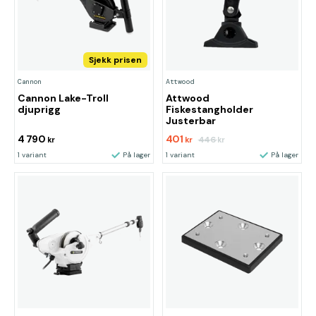
Sjekk prisen
Cannon
Attwood
Cannon Lake-Troll
Attwood
djuprigg
Fiskestangholder
Justerbar
4 790
401
446
kr
kr
kr
1 variant
På lager
1 variant
På lager