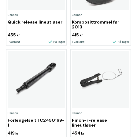
Cannon
Cannon
Quick release lineutløser
Komposittrommel før
2013
455
415
kr
kr
1 variant
På lager
1 variant
På lager
Cannon
Cannon
Forlengelse til C2450169-
Pinch-r-release
1
lineutløser
419
454
kr
kr