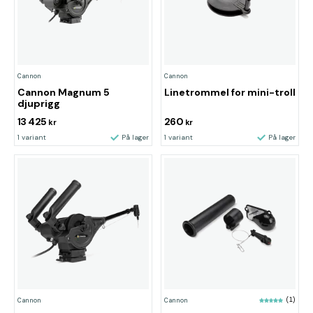
Cannon
Cannon
Cannon Magnum 5
Linetrommel for mini-troll
djuprigg
13 425
260
kr
kr
1 variant
På lager
1 variant
På lager
Cannon
Cannon
(1)