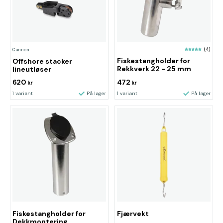
(4)
Cannon
Fiskestangholder for
Offshore stacker
Rekkverk 22 - 25 mm
lineutløser
620
472
kr
kr
1 variant
På lager
1 variant
På lager
Fiskestangholder for
Fjærvekt
Dekkmontering