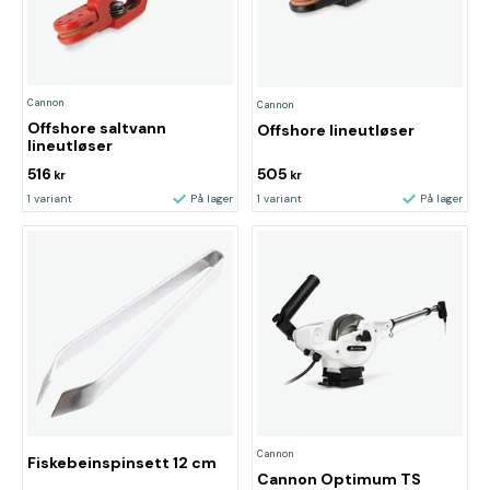
Cannon
Cannon
Offshore saltvann
Offshore lineutløser
lineutløser
516
505
kr
kr
1 variant
På lager
1 variant
På lager
Cannon
Fiskebeinspinsett 12 cm
Cannon Optimum TS