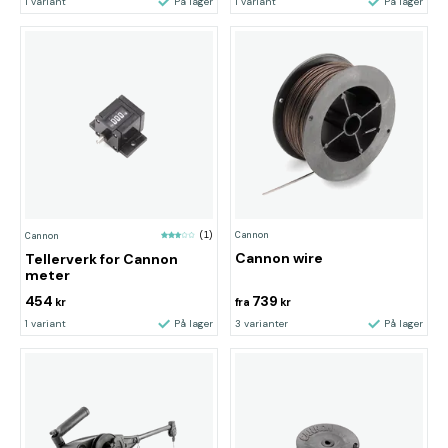
1 variant
På lager
1 variant
På lager
Cannon
Cannon
(1)
Cannon wire
Tellerverk for Cannon
meter
454
739
kr
fra
kr
1 variant
På lager
3 varianter
På lager