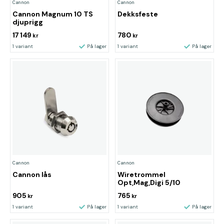
Cannon
Cannon
Cannon Magnum 10 TS
Dekksfeste
djuprigg
17 149
780
kr
kr
1 variant
På lager
1 variant
På lager
Cannon
Cannon
Cannon lås
Wiretrommel
Opt,Mag,Digi 5/10
905
765
kr
kr
1 variant
På lager
1 variant
På lager