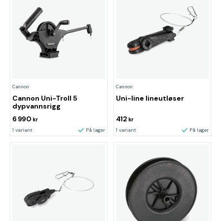
Cannon
Cannon
Cannon Uni-Troll 5
Uni-line lineutløser
dypvannsrigg
6 990
412
kr
kr
1 variant
På lager
1 variant
På lager