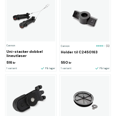
Cannon
Cannon
(1)
Uni-stacker dobbel
Holder til C2450163
lineutløser
516
550
kr
kr
1 variant
På lager
1 variant
På lager