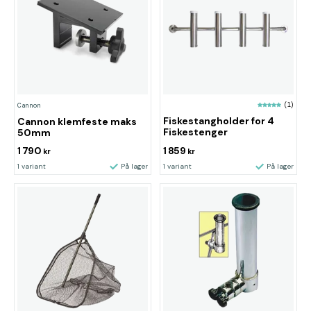
(1)
Cannon
Fiskestangholder for 4
Cannon klemfeste maks
Fiskestenger
50mm
1 790
1 859
kr
kr
1 variant
På lager
1 variant
På lager