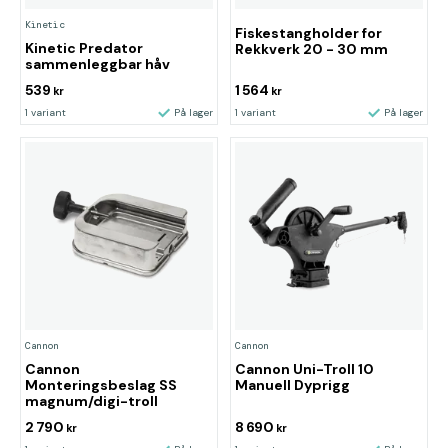
Kinetic
Fiskestangholder for
Kinetic Predator
Rekkverk 20 - 30 mm
sammenleggbar håv
539
1 564
kr
kr
1 variant
På lager
1 variant
På lager
Cannon
Cannon
Cannon
Cannon Uni-Troll 10
Monteringsbeslag SS
Manuell Dyprigg
magnum/digi-troll
2 790
8 690
kr
kr