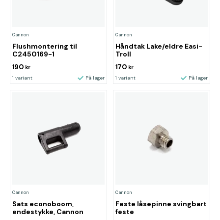
Cannon
Cannon
Flushmontering til
Håndtak Lake/eldre Easi-
C2450169-1
Troll
190
170
kr
kr
1 variant
På lager
1 variant
På lager
Cannon
Cannon
Sats econoboom,
Feste låsepinne svingbart
endestykke, Cannon
feste