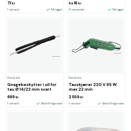
71
16
kr
fra
kr
1 variant
På lager
8 varianter
På lager
Osculati
Osculati
Gnagebeskytter i ull for
Tauskjærer 220 V 65 W
tau Ø 14/22 mm svart
max 22 mm
699
2 559
kr
kr
1 variant
Bestillingsvare
1 variant
Bestillingsvare