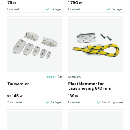
79
1 790
kr
kr
1 variant
På lager
1 variant
På lager
Osculati
(2)
Plastklemmer for
Tausamler
tauspleising 8/0 mm
145
139
fra
kr
kr
5 varianter
På lager
1 variant
Bestillingsvare