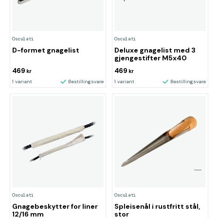
Osculati
Osculati
D-formet gnagelist
Deluxe gnagelist med 3
gjengestifter M5x40
469
469
kr
kr
1 variant
Bestillingsvare
1 variant
Bestillingsvare
Osculati
Osculati
Gnagebeskytter for liner
Spleisenål i rustfritt stål,
12/16 mm
stor