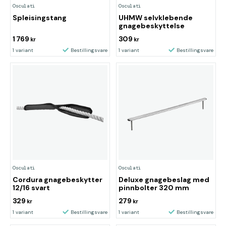
Osculati
Osculati
Spleisingstang
UHMW selvklebende
gnagebeskyttelse
1 769
309
kr
kr
1 variant
Bestillingsvare
1 variant
Bestillingsvare
Osculati
Osculati
Cordura gnagebeskytter
Deluxe gnagebeslag med
12/16 svart
pinnbolter 320 mm
329
279
kr
kr
1 variant
Bestillingsvare
1 variant
Bestillingsvare