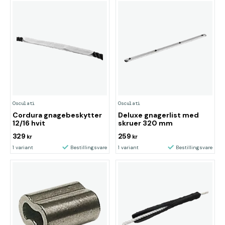
Osculati
Osculati
Cordura gnagebeskytter
Deluxe gnagerlist med
12/16 hvit
skruer 320 mm
329
259
kr
kr
1 variant
Bestillingsvare
1 variant
Bestillingsvare