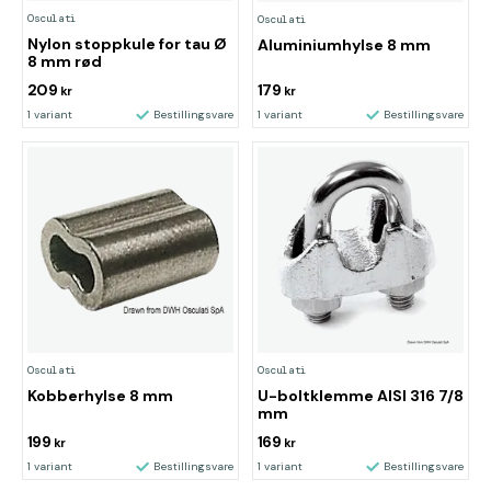
Osculati
Osculati
Nylon stoppkule for tau Ø
Aluminiumhylse 8 mm
8 mm rød
209
179
kr
kr
1 variant
Bestillingsvare
1 variant
Bestillingsvare
Osculati
Osculati
Kobberhylse 8 mm
U-boltklemme AISI 316 7/8
mm
199
169
kr
kr
1 variant
Bestillingsvare
1 variant
Bestillingsvare