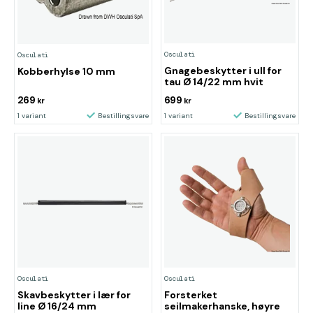
Osculati
Osculati
Gnagebeskytter i ull for
Kobberhylse 10 mm
tau Ø 14/22 mm hvit
269
699
kr
kr
1 variant
Bestillingsvare
1 variant
Bestillingsvare
Osculati
Osculati
Skavbeskytter i lær for
Forsterket
line Ø 16/24 mm
seilmakerhanske, høyre