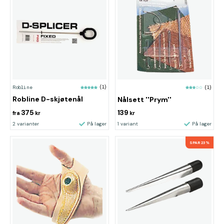
Robline
(1)
(1)
Robline D-skjøtenål
Nålsett ''Prym''
375
139
fra
kr
kr
2 varianter
På lager
1 variant
På lager
SPAR 23%