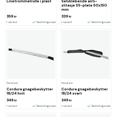
Linetrommelrulle i plast
Selvklebende anti-
slitasje SS-plate 50x150
mm
359
339
kr
kr
1 variant
Bestillingsvare
1 variant
Bestillingsvare
Osculati
Osculati
Cordura gnagebeskytter
Cordura gnagebeskytter
18/24 hvit
18/24 svart
349
349
kr
kr
1 variant
Bestillingsvare
1 variant
Bestillingsvare