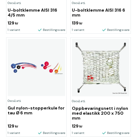
Osculati
Osculati
U-boltklemme AISI 316
U-boltklemme AISI 316 6
4/5 mm
mm
129
139
kr
kr
1 variant
Bestillingsvare
1 variant
Bestillingsvare
Osculati
Osculati
Gul nylon-stopperkule for
Oppbevaringsnett i nylon
tau Ø 6 mm
med elastikk 200 x 750
mm
129
129
kr
kr
1 variant
Bestillingsvare
1 variant
Bestillingsvare