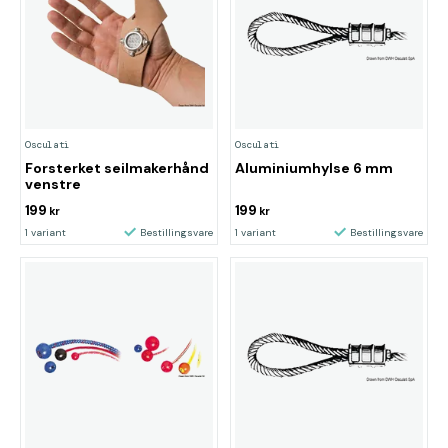
Osculati
Osculati
Forsterket seilmakerhånd
Aluminiumhylse 6 mm
venstre
199
199
kr
kr
1 variant
Bestillingsvare
1 variant
Bestillingsvare