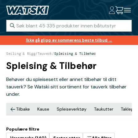
Ikke gå glipp av sommerens beste tilbud →
Seiling & Rigg
/
Tauverk
/
Spleising & Tilbehør
Spleising & Tilbehør
Behøver du spleisesett eller annet tilbehør til ditt
tauverk? Se Watski sitt sortiment for tauverk tilbehør
under.
Tilbake
Kause
Spleiseverktøy
Taukutter
Taklegar
Populære filtre