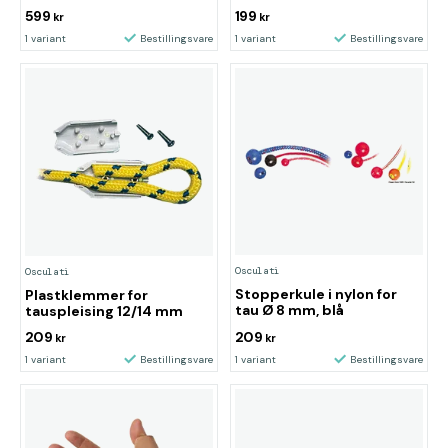
599
199
kr
kr
1 variant
Bestillingsvare
1 variant
Bestillingsvare
Osculati
Osculati
Stopperkule i nylon for
Plastklemmer for
tau Ø 8 mm, blå
tauspleising 12/14 mm
209
209
kr
kr
1 variant
Bestillingsvare
1 variant
Bestillingsvare