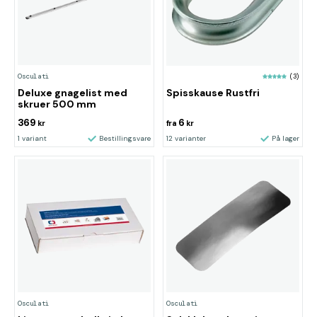
Osculati
(3)
Spisskause Rustfri
Deluxe gnagelist med
skruer 500 mm
369
6
kr
fra
kr
1 variant
Bestillingsvare
12 varianter
På lager
Osculati
Osculati