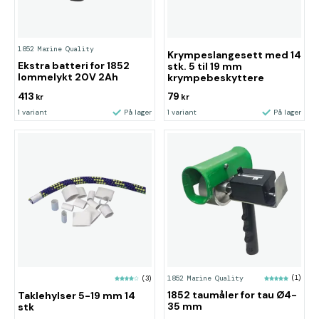
1852 Marine Quality
Krympeslangesett med 14
Ekstra batteri for 1852
stk. 5 til 19 mm
lommelykt 20V 2Ah
krympebeskyttere
413
79
kr
kr
1 variant
På lager
1 variant
På lager
1852 Marine Quality
(1)
(3)
1852 taumåler for tau Ø4-
Taklehylser 5-19 mm 14
35 mm
stk