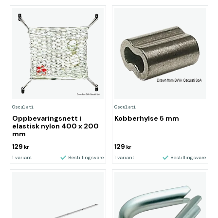
Osculati
Osculati
Oppbevaringsnett i
Kobberhylse 5 mm
elastisk nylon 400 x 200
mm
129
129
kr
kr
1 variant
Bestillingsvare
1 variant
Bestillingsvare