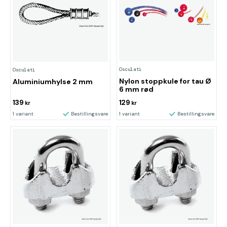
Osculati
Osculati
Nylon stoppkule for tau Ø
Aluminiumhylse 2 mm
6 mm rød
139
129
kr
kr
1 variant
Bestillingsvare
1 variant
Bestillingsvare