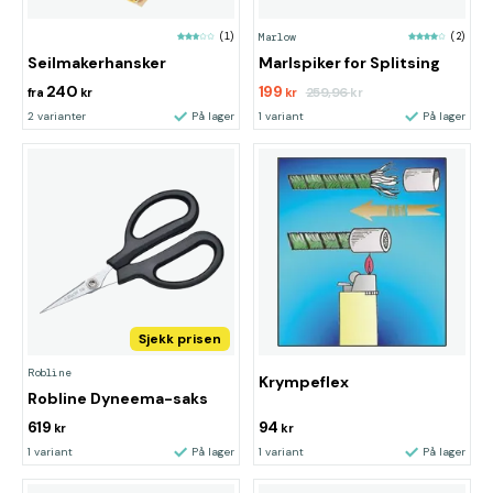
(1)
Marlow
(2)
Seilmakerhansker
Marlspiker for Splitsing
240
199
259,96
fra
kr
kr
kr
2 varianter
På lager
1 variant
På lager
Sjekk prisen
Robline
Krympeflex
Robline Dyneema-saks
619
94
kr
kr
1 variant
På lager
1 variant
På lager