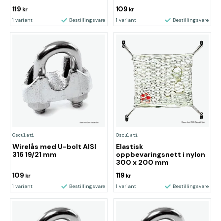
119
109
kr
kr
1 variant
Bestillingsvare
1 variant
Bestillingsvare
Osculati
Osculati
Wirelås med U-bolt AISI
Elastisk
316 19/21 mm
oppbevaringsnett i nylon
300 x 200 mm
109
119
kr
kr
1 variant
Bestillingsvare
1 variant
Bestillingsvare