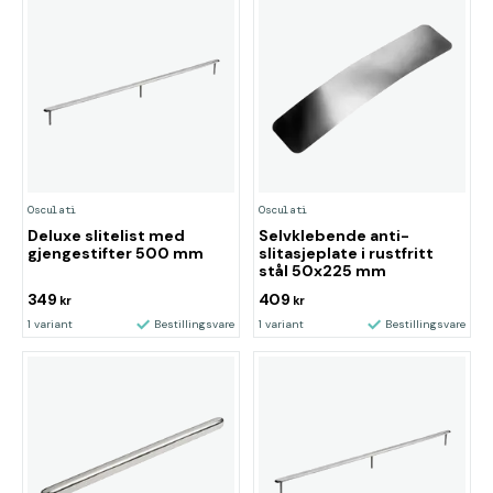
Osculati
Osculati
Deluxe slitelist med
Selvklebende anti-
gjengestifter 500 mm
slitasjeplate i rustfritt
stål 50x225 mm
349
409
kr
kr
1 variant
Bestillingsvare
1 variant
Bestillingsvare