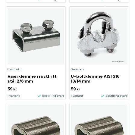
Osculati
Osculati
Vaierklemme i rustfritt
U-boltklemme AISI 316
stål 2/6 mm
13/14 mm
59
59
kr
kr
1 variant
Bestillingsvare
1 variant
Bestillingsvare