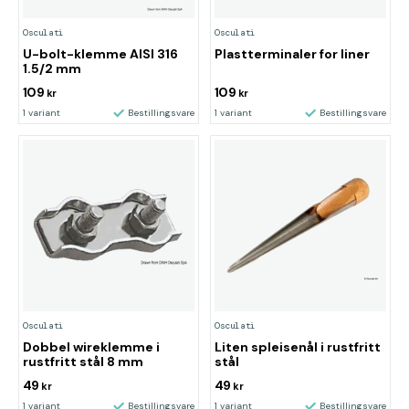
Osculati
Osculati
U-bolt-klemme AISI 316
Plastterminaler for liner
1.5/2 mm
109
109
kr
kr
1 variant
Bestillingsvare
1 variant
Bestillingsvare
Osculati
Osculati
Dobbel wireklemme i
Liten spleisenål i rustfritt
rustfritt stål 8 mm
stål
49
49
kr
kr
1 variant
Bestillingsvare
1 variant
Bestillingsvare