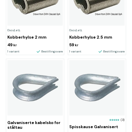
Osculati
Osculati
Kobberhylse 2 mm
Kobberhylse 2.5 mm
49
59
kr
kr
1 variant
Bestillingsvare
1 variant
Bestillingsvare
(3)
Galvaniserte kabelsko for
Spisskause Galvanisert
ståltau