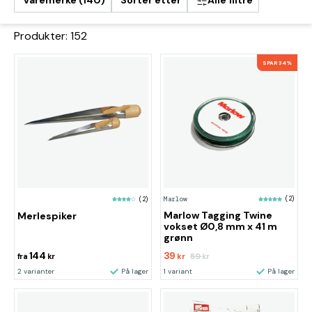
Varemerke (140)
Sorter etter
Alle filtre
Produkter: 152
SPAR 34%
Marlow
(2)
(2)
Marlow Tagging Twine
Merlespiker
vokset Ø0,8 mm x 41 m
grønn
144
39
59
fra
kr
kr
kr
2 varianter
På lager
1 variant
På lager