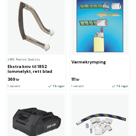
1852 Marine Quality
Varmekrymping
Ekstra kniv til 1852
lommelykt, rett blad
369
111
kr
kr
1 variant
På lager
1 variant
På lager