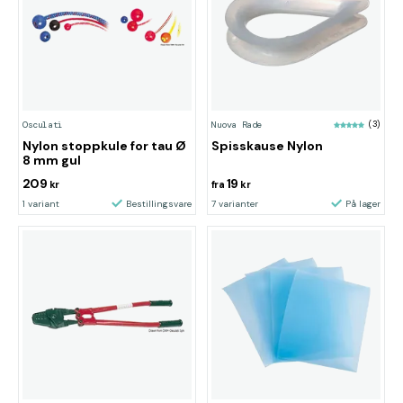
Osculati
Nuova Rade
(3)
Nylon stoppkule for tau Ø
Spisskause Nylon
8 mm gul
209
19
kr
fra
kr
1 variant
Bestillingsvare
7 varianter
På lager