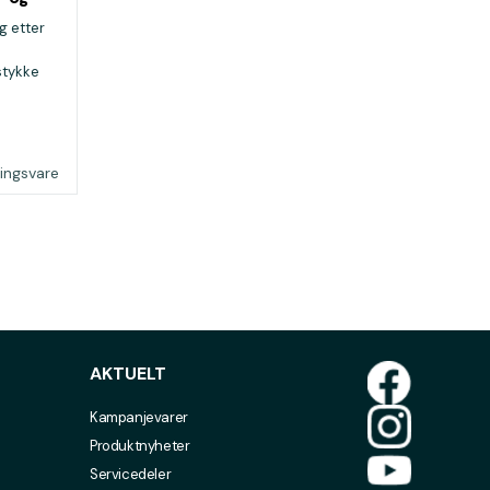
l
g etter
stykke
lingsvare
AKTUELT
Kampanjevarer
Produktnyheter
Servicedeler