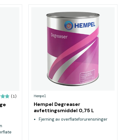
Hempel
(1)
Hempel Degreaser
lge
avfettingsmiddel 0,75 L
Fjerning av overflateforurensninger
in
erflate