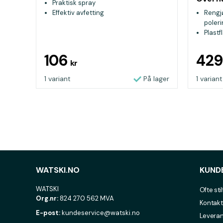
Praktisk spray
Rengjø
Effektiv avfetting
Rengjø
poler
Plast
Fjerne
106
42
kr
1 variant
På lager
1 variant
WATSKI.NO
KUND
WATSKI
Ofte sti
Org.nr:
824 270 562 MVA
Kontakt
E-post:
kundeservice@watski.no
Leveran