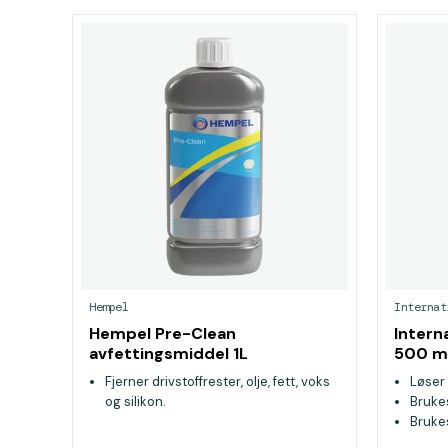
Hempel
Internat
Hempel Pre-Clean
Intern
avfettingsmiddel 1L
500 m
Fjerner drivstoffrester, olje, fett, voks
Løser 
og silikon.
Brukes
Brukes
overfl