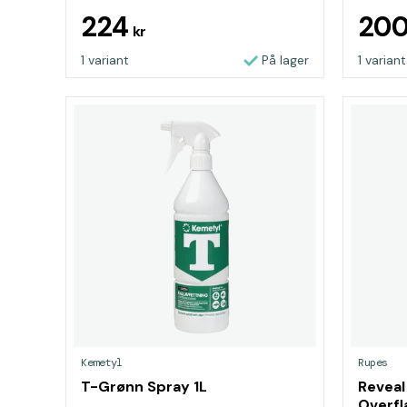
224
20
kr
1 variant
På lager
1 variant
Kemetyl
Rupes
T-Grønn Spray 1L
Reveal
Overfl