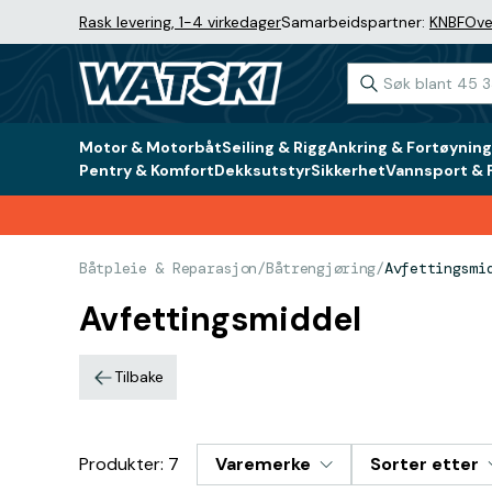
Rask levering, 1-4 virkedager
Samarbeidspartner:
KNBF
Ove
Motor & Motorbåt
Seiling & Rigg
Ankring & Fortøyning
Pentry & Komfort
Dekksutstyr
Sikkerhet
Vannsport & F
Båtpleie & Reparasjon
/
Båtrengjøring
/
Avfettingsmi
Avfettingsmiddel
Tilbake
Produkter: 7
Varemerke
Sorter etter