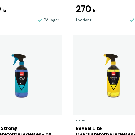
0
270
kr
kr
På lager
1 variant
Rupes
 Strong
Reveal Lite
ateforberedelses- og
Overflateforberedelses