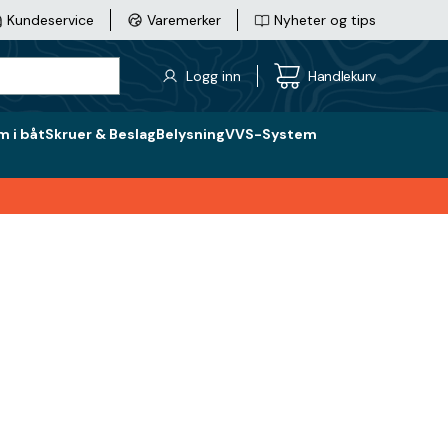
Kundeservice
Varemerker
Nyheter og tips
Logg inn
Handlekurv
 i båt
Skruer & Beslag
Belysning
VVS-System