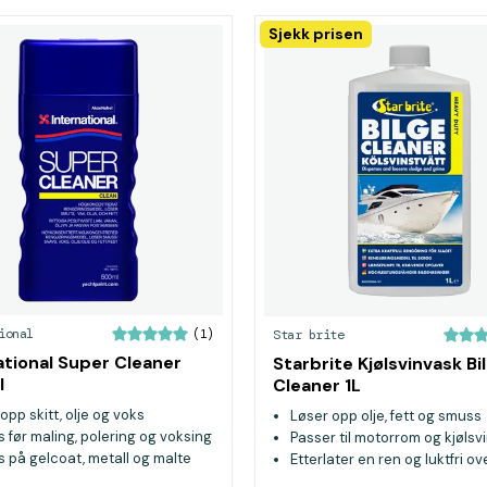
Sjekk prisen
ional
Star brite
(1)
ational Super Cleaner
Starbrite Kjølsvinvask Bi
l
Cleaner 1L
opp skitt, olje og voks
Løser opp olje, fett og smuss
 før maling, polering og voksing
Passer til motorrom og kjølsv
 på gelcoat, metall og malte
Etterlater en ren og luktfri ov
ater