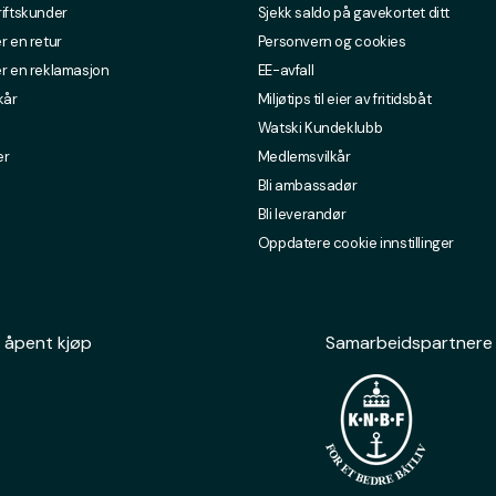
riftskunder
Sjekk saldo på gavekortet ditt
r en retur
Personvern og cookies
er en reklamasjon
EE-avfall
kår
Miljøtips til eier av fritidsbåt
Watski Kundeklubb
er
Medlemsvilkår
Bli ambassadør
Bli leverandør
Oppdatere cookie innstillinger
 åpent kjøp
Samarbeidspartnere