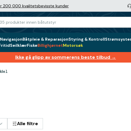
r 200 000 kvalitetsbevisste kunder
Navigasjon
Båtpleie & Reparasjon
Styring & Kontroll
Strømsystem
ritid
Seilklær
Fiske
Billighjørnet
Motorsøk
Ikke gå glipp av sommerens beste tilbud →
ddel
Alle filtre