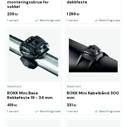
monteringsskrue for
dekkfeste
sokkel
239
1 299
kr
kr
1 variant
Bestillingsvare
1 variant
Bestillingsvare
Scanstrut
Scanstrut
ROKK Mini Base
ROKK Mini Kabelbånd 300
Rekkefeste 19 - 34 mm
mm
419
331
kr
kr
1 variant
Bestillingsvare
1 variant
Bestillingsvare