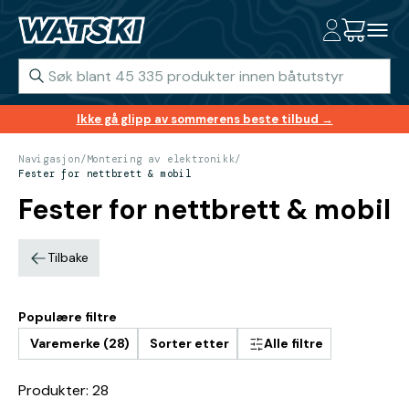
Ikke gå glipp av sommerens beste tilbud →
Navigasjon
/
Montering av elektronikk
/
Fester for nettbrett & mobil
Fester for nettbrett & mobil
Tilbake
Populære filtre
Varemerke (28)
Sorter etter
Alle filtre
Produkter: 28