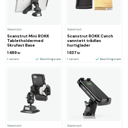
Scanstrut
Scanstrut
Scanstrut Mini ROKK
Scanstrut ROKK Catch
Tabletholdermed
vanntett trådløs
Skrufast Base
hurtiglader
1 489
1 637
kr
kr
1 variant
Bestillingsvare
1 variant
Bestillingsvare
Scanstrut
Scanstrut