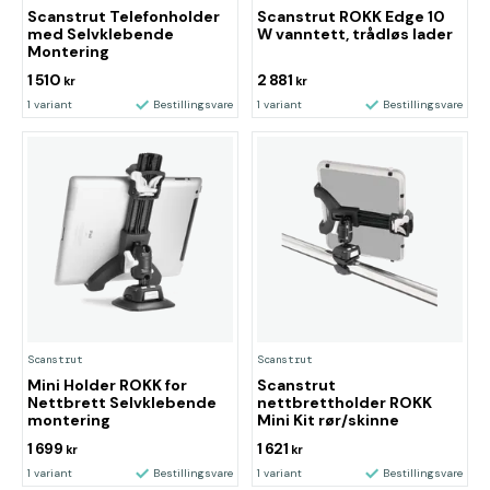
Scanstrut Telefonholder
Scanstrut ROKK Edge 10
med Selvklebende
W vanntett, trådløs lader
Montering
1 510
2 881
kr
kr
1 variant
Bestillingsvare
1 variant
Bestillingsvare
Scanstrut
Scanstrut
Mini Holder ROKK for
Scanstrut
Nettbrett Selvklebende
nettbrettholder ROKK
montering
Mini Kit rør/skinne
1 699
1 621
kr
kr
1 variant
Bestillingsvare
1 variant
Bestillingsvare