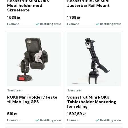
Scanstrut Mini ROKK
Scanstrut ROKK Midi
Mobilholder med
Justerbar Rail Mount
Skruefeste
1 539
1 769
kr
kr
1 variant
Bestillingsvare
1 variant
Bestillingsvare
Scanstrut
Scanstrut
ROKK Mini Holder / Feste
Scanstrut Mini ROKK
til Mobil og GPS
Tabletholder Montering
for rekling
519
1 592,59
kr
kr
1 variant
Bestillingsvare
1 variant
Bestillingsvare