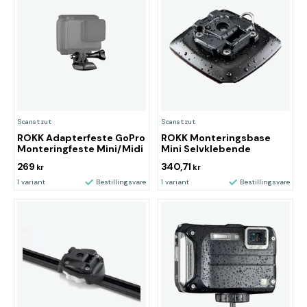
Scanstrut
Scanstrut
ROKK Adapterfeste GoPro
ROKK Monteringsbase
Monteringfeste Mini/Midi
Mini Selvklebende
269
340,71
kr
kr
1 variant
Bestillingsvare
1 variant
Bestillingsvare