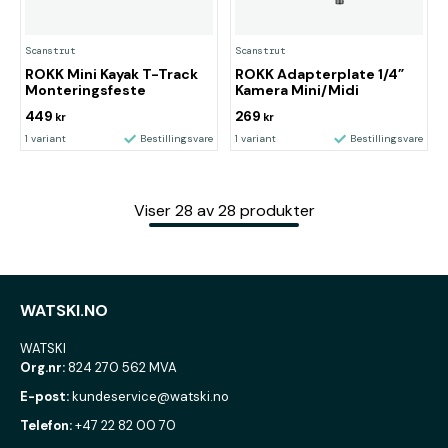
Scanstrut
Scanstrut
ROKK Mini Kayak T-Track
ROKK Adapterplate 1/4”
Monteringsfeste
Kamera Mini/Midi
449
269
kr
kr
1 variant
Bestillingsvare
1 variant
Bestillingsvare
Viser
28
av
28
produkter
WATSKI.NO
WATSKI
Org.nr:
824 270 562 MVA
E-post:
kundeservice@watski.no
Telefon:
+47 22 82 00 70