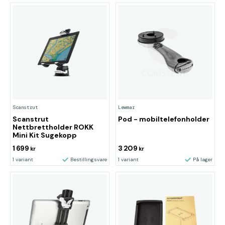
Scanstrut
Lewmar
Scanstrut
Pod - mobiltelefonholder
Nettbrettholder ROKK
Mini Kit Sugekopp
1 699
3 209
kr
kr
1 variant
Bestillingsvare
1 variant
På lager