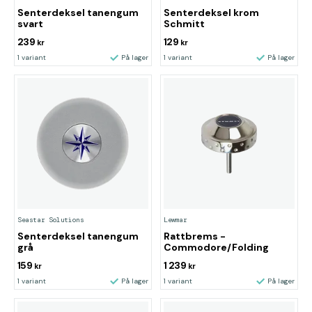
Senterdeksel tanengum
Senterdeksel krom
svart
Schmitt
239
129
kr
kr
1 variant
På lager
1 variant
På lager
Seastar Solutions
Lewmar
Senterdeksel tanengum
Rattbrems -
grå
Commodore/Folding
159
1 239
kr
kr
1 variant
På lager
1 variant
På lager