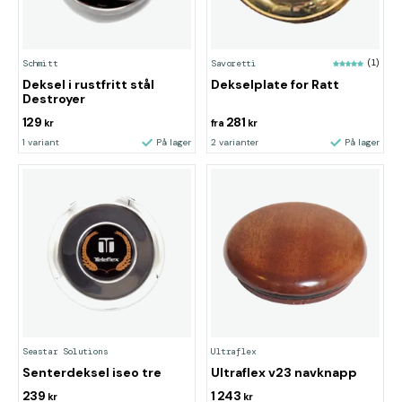
Schmitt
Savoretti
(1)
Deksel i rustfritt stål
Dekselplate for Ratt
Destroyer
129
281
kr
fra
kr
1 variant
På lager
2 varianter
På lager
Seastar Solutions
Ultraflex
Senterdeksel iseo tre
Ultraflex v23 navknapp
239
1 243
kr
kr