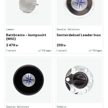
Lewmar
Seastar Solutions
Rattbrems - kompositt
Senterdeksel Leader Inox
(M10)
2 479
239
kr
kr
1 variant
På lager
1 variant
På lager
Seastar Solutions
Schmitt