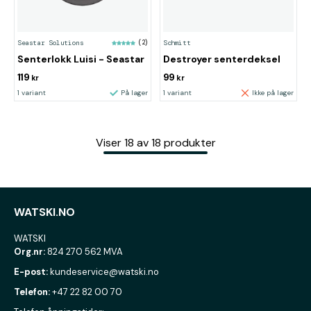
Seastar Solutions
(2)
Schmitt
Senterlokk Luisi - Seastar
Destroyer senterdeksel
119
99
kr
kr
1 variant
På lager
1 variant
Ikke på lager
Viser
18
av
18
produkter
WATSKI.NO
WATSKI
Org.nr:
824 270 562 MVA
E-post:
kundeservice@watski.no
Telefon:
+47 22 82 00 70