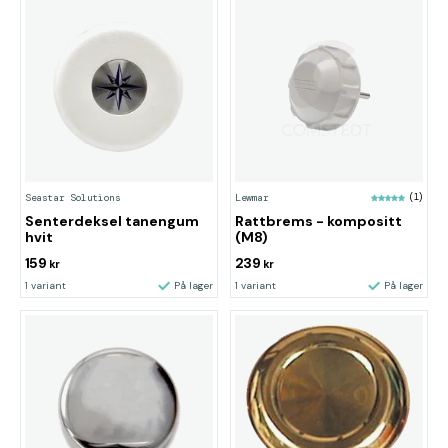
Seastar Solutions
Lewmar
(1)
Senterdeksel tanengum
Rattbrems - kompositt
hvit
(M8)
159
239
kr
kr
1 variant
På lager
1 variant
På lager