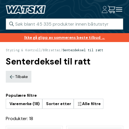
Ikke gå glipp av sommerens beste tilbud →
Styring & Kontroll
/
Båtrattar
/
Senterdeksel til ratt
Senterdeksel til ratt
Tilbake
Populære filtre
Varemerke (18)
Sorter etter
Alle filtre
Produkter: 18