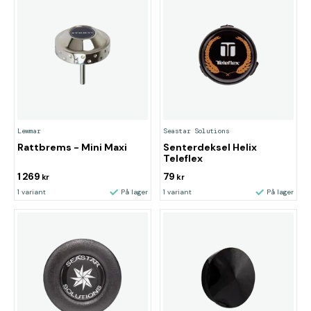
Lewmar
Seastar Solutions
Rattbrems - Mini Maxi
Senterdeksel Helix
Teleflex
1 269
79
kr
kr
1 variant
På lager
1 variant
På lager