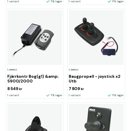
1 variant
På lager
1 variant
På lager
Lewmar
Lewmar
Fjärrkontr Bog(g1) &amp;
Baugpropell - joystick x2
S900/2000
Utb
8 549
7 809
kr
kr
1 variant
På lager
1 variant
På lager