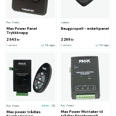
Max Power
Lewmar
Max Power Panel
Baugpropell - enkeltpanel
Trykkknapp
2 543
2 269
kr
kr
1 variant
På lager
1 variant
På lager
Max Power
Max Power
(1)
Max Power Mottaker til
Max power trådløs
trådløs fjernkontroll