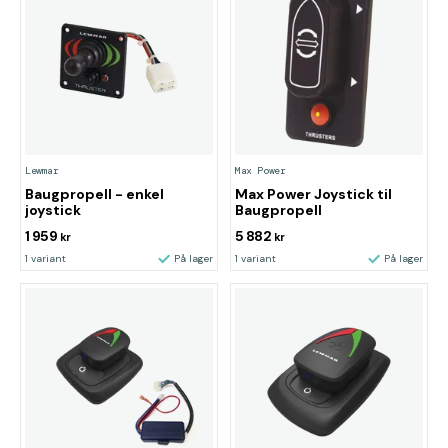
Lewmar
Max Power
Baugpropell - enkel
Max Power Joystick til
joystick
Baugpropell
1 959
5 882
kr
kr
1 variant
På lager
1 variant
På lager