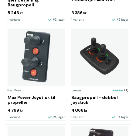
fjernbetjening
Baugpropell
5 246
3 386
kr
kr
1 variant
På lager
1 variant
På lager
Max Power
Lewmar
(1)
Max Power Joystick til
Baugpropell - dobbel
propeller
joystick
4 769
4 066
kr
kr
1 variant
På lager
1 variant
På lager