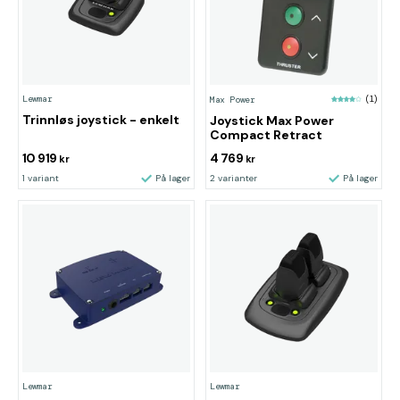
Lewmar
Max Power
(1)
Trinnløs joystick - enkelt
Joystick Max Power
Compact Retract
10 919
4 769
kr
kr
1 variant
På lager
2 varianter
På lager
Lewmar
Lewmar