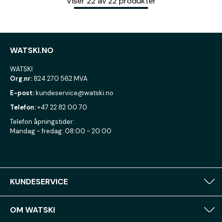
Viser
22
av
22
produkter
WATSKI.NO
WATSKI
Org.nr:
824 270 562 MVA
E-post:
kundeservice@watski.no
Telefon:
+47 22 82 00 70
Telefon åpningstider:
Mandag - fredag: 08:00 - 20:00
KUNDESERVICE
OM WATSKI