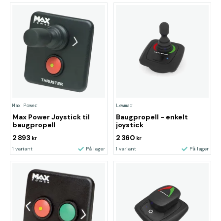
Max Power
Lewmar
Max Power Joystick til
Baugpropell - enkelt
baugpropell
joystick
2 893
2 360
kr
kr
1 variant
På lager
1 variant
På lager