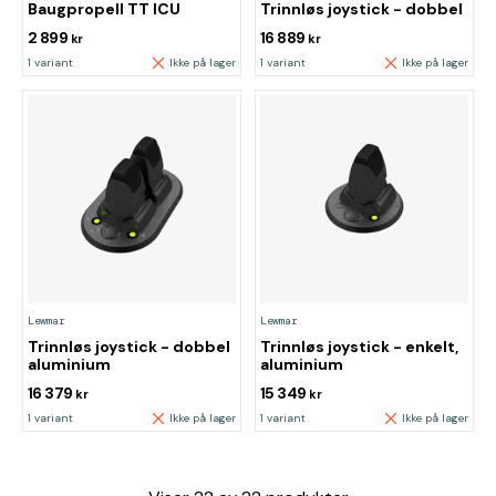
Baugpropell TT ICU
Trinnløs joystick - dobbel
2 899
16 889
kr
kr
1 variant
Ikke på lager
1 variant
Ikke på lager
Lewmar
Lewmar
Trinnløs joystick - dobbel
Trinnløs joystick - enkelt,
aluminium
aluminium
16 379
15 349
kr
kr
1 variant
Ikke på lager
1 variant
Ikke på lager