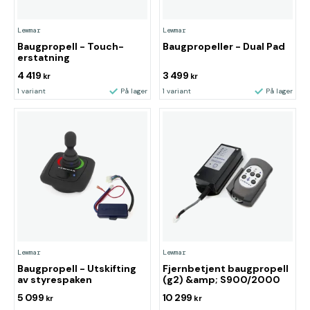
Lewmar
Lewmar
Baugpropell - Touch-
Baugpropeller - Dual Pad
erstatning
4 419
3 499
kr
kr
1 variant
På lager
1 variant
På lager
Lewmar
Lewmar
Baugpropell - Utskifting
Fjernbetjent baugpropell
av styrespaken
(g2) &amp; S900/2000
5 099
10 299
kr
kr