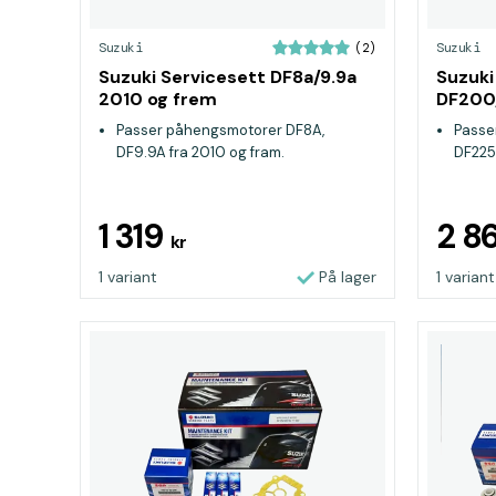
Suzuki
Suzuki
(2)
Suzuki Servicesett DF8a/9.9a
Suzuki
2010 og frem
DF200/
Passer påhengsmotorer DF8A,
Passe
DF9.9A fra 2010 og fram.
DF225
1 319
2 8
kr
1 variant
På lager
1 variant