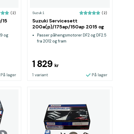
Suzuki
(2)
(2)
/15
Suzuki Servicesett
200a(p)/175ap/150ap 2015 og
fram
.9 og
Passer påhengsmotorer DF2 og DF2.5
fra 2012 og fram
1 829
kr
På lager
1 variant
På lager