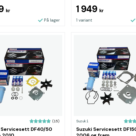
69
1 949
kr
kr
På lager
1 variant
Suzuki
(15)
 Servicesett DF40/50
Suzuki Servicesett DF15
- 2010
2006 og fram