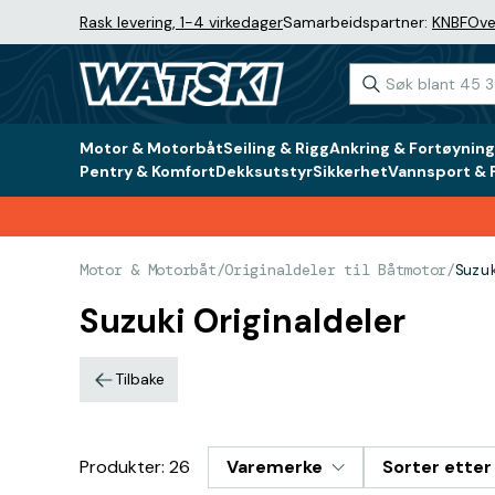
Rask levering, 1-4 virkedager
Samarbeidspartner:
KNBF
Ove
Motor & Motorbåt
Seiling & Rigg
Ankring & Fortøyning
Pentry & Komfort
Dekksutstyr
Sikkerhet
Vannsport & F
Motor & Motorbåt
/
Originaldeler til Båtmotor
/
Suzu
Suzuki Originaldeler
Tilbake
Produkter: 26
Varemerke
Sorter etter