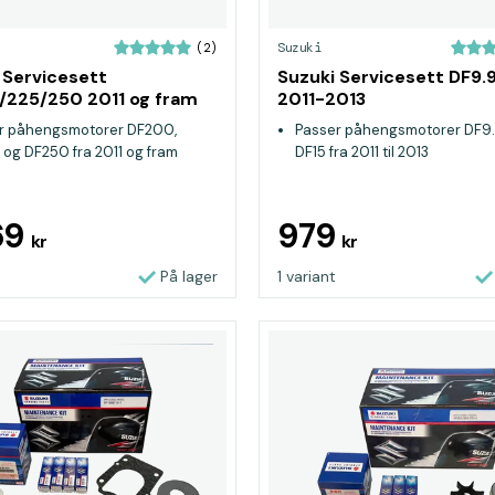
Suzuki
(2)
 Servicesett
Suzuki Servicesett DF9.9
225/250 2011 og fram
2011-2013
r påhengsmotorer DF200,
Passer påhengsmotorer DF9
 og DF250 fra 2011 og fram
DF15 fra 2011 til 2013
69
979
kr
kr
På lager
1 variant