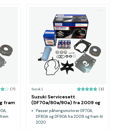
Suzuki
(7)
(3)
Suzuki Servicesett
og fram
(DF70a/80a/90a) fra 2009 og
fram til 2020
00A,
Passer påhengsmotorer DF70A,
 frem
DF80A og DF90A fra 2009 og fram til
2020