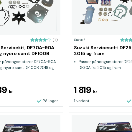
Suzuki
(1)
 Servicekit, DF70A-90A
Suzuki Servicesett DF2
g nyere samt DF100B
2015 og fram
g nyere
r påhengsmotorer DF70A-90A
Passer påhengsmotorer DF2
og nyere samt DF100B 2018 og
DF30A fra 2015 og fram
89
1 819
kr
kr
På lager
1 variant