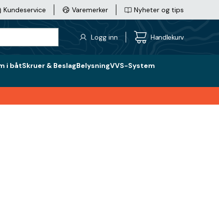
Kundeservice
Varemerker
Nyheter og tips
Logg inn
Handlekurv
 i båt
Skruer & Beslag
Belysning
VVS-System