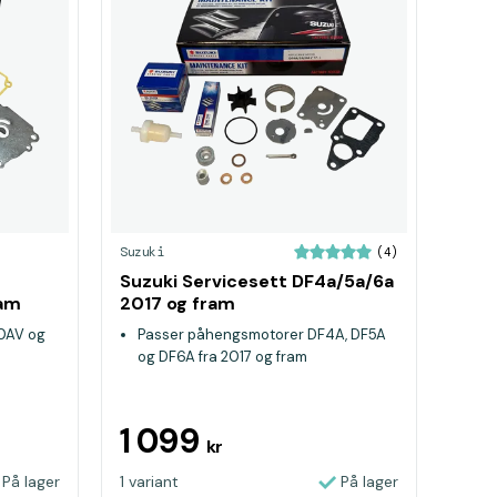
Suzuki
(4)
Suzuki Servicesett DF4a/5a/6a
ram
2017 og fram
0AV og
Passer påhengsmotorer DF4A, DF5A
og DF6A fra 2017 og fram
1 099
kr
På lager
1 variant
På lager