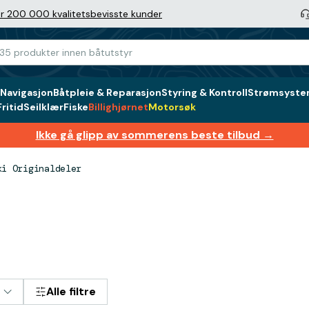
r 200 000 kvalitetsbevisste kunder
Navigasjon
Båtpleie & Reparasjon
Styring & Kontroll
Strømsystem
ritid
Seilklær
Fiske
Billighjørnet
Motorsøk
Ikke gå glipp av sommerens beste tilbud →
ki Originaldeler
Alle filtre