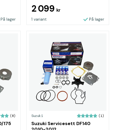
2 099
kr
På lager
1 variant
På lager
Suzuki
(8)
(1)
0/175
Suzuki Servicesett DF140
2010-2012