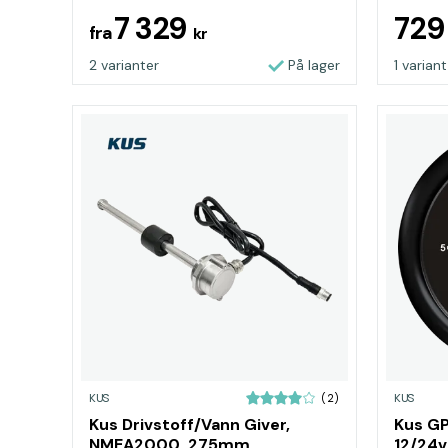
7 329
72
fra
kr
2 varianter
På lager
1 variant
KUS
KUS
(2)
Kus Drivstoff/Vann Giver,
Kus GP
NMEA2000, 275mm
12/24