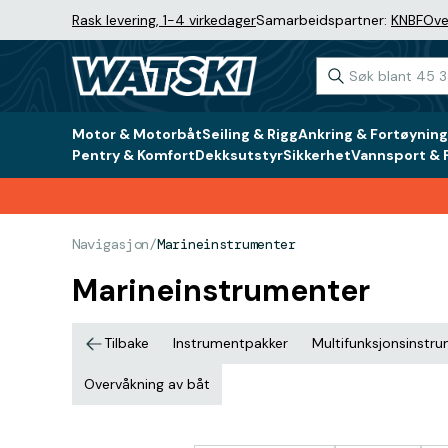
Rask levering, 1-4 virkedager
Samarbeidspartner:
KNBF
Ove
Motor & Motorbåt
Seiling & Rigg
Ankring & Fortøyning
Pentry & Komfort
Dekksutstyr
Sikkerhet
Vannsport & F
Navigasjon
/
Marineinstrumenter
Marineinstrumenter
Tilbake
Instrumentpakker
Multifunksjonsinstr
Overvåkning av båt