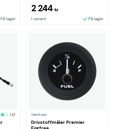
2 244
kr
På lager
1 variant
På lager
Veethree
(2)
or
Drivstoffmåler Premier
Fogfree