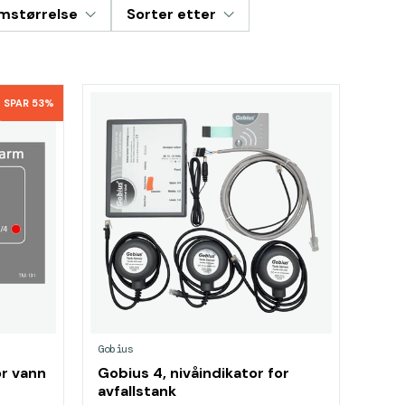
mstørrelse
Sorter etter
SPAR 53%
Gobius
or vann
Gobius 4, nivåindikator for
avfallstank