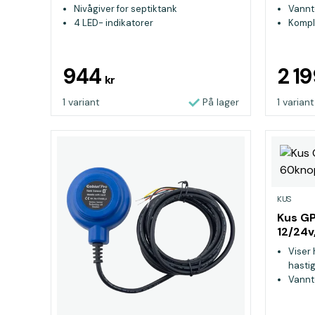
Nivågiver for septiktank
Vannt
4 LED- indikatorer
Kompl
944
2 1
kr
1 variant
På lager
1 variant
KUS
Kus GP
12/24
Viser 
hasti
Vannt
Ø 85