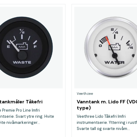
Veethree
tankmåler Tåkefri
Vanntank m. Lido FF (VD
type)
 Premie Pro Line Imfri
tserie. Svart ytre ring. Hvite
Veethree Lido Tåkefri Imfri
vite nivåmarkeringer...
instrumentserie. Ytterring i rustfr
Svarte tall og svarte nivåm...