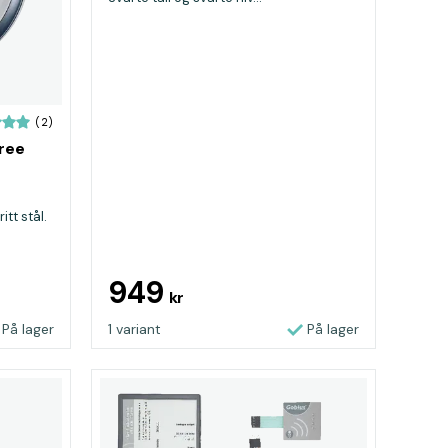
(2)
free
itt stål.
949
kr
På lager
1 variant
På lager