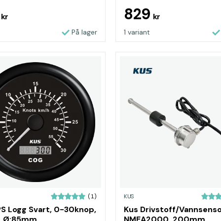
9
829
kr
kr
På lager
1 variant
KUS
(1)
S Logg Svart, 0-30knop,
Kus Drivstoff/Vannsens
v, Ø:85mm
NMEA2000, 200mm