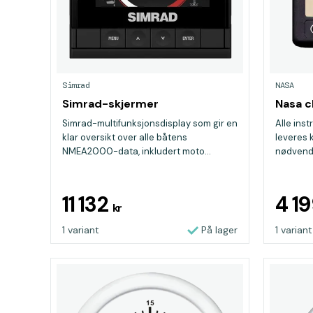
Simrad
NASA
Simrad-skjermer
Nasa c
Simrad-multifunksjonsdisplay som gir en
Alle ins
klar oversikt over alle båtens
leveres 
NMEA2000-data, inkludert moto...
nødvendi
11 132
4 1
kr
1 variant
På lager
1 variant