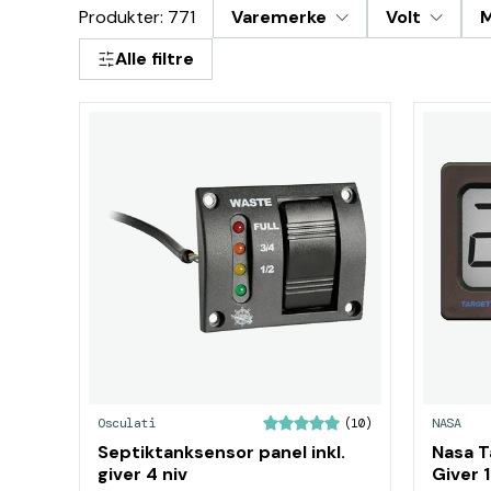
Produkter: 771
Varemerke
Volt
M
Alle filtre
Osculati
NASA
(10)
Septiktanksensor panel inkl.
Nasa T
giver 4 niv
Giver 