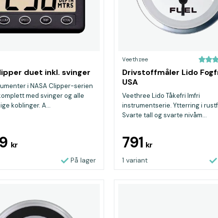
Veethree
lipper duet inkl. svinger
Drivstoffmåler Lido Fog
USA
trumenter i NASA Clipper-serien
komplett med svinger og alle
Veethree Lido Tåkefri Imfri
ge koblinger. A...
instrumentserie. Ytterring i rustfr
Svarte tall og svarte nivåm...
99
791
kr
kr
På lager
1 variant