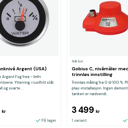
Gobius
nknivå Argent (USA)
Gobius C, nivåmåler me
trinnløs innstilling
 Argent Fog free - Imfri
tserie. Ytterring i rustfritt stål.
Trinnløs måling fra 0 til 100 %. 
ll og svarte ...
play-installasjon. Ingen demont
tanken er nødvendi...
9
3 499
kr
kr
På lager
1 variant