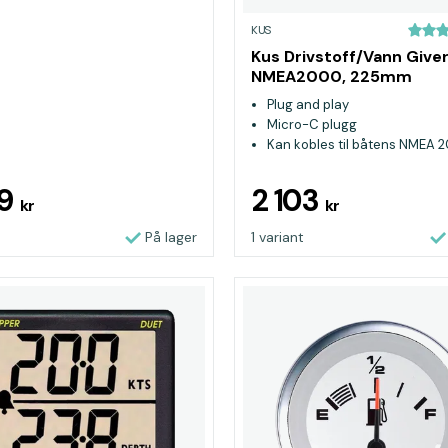
KUS
Kus Drivstoff/Vann Giver
NMEA2000, 225mm
Plug and play
Micro-C plugg
Kan kobles til båtens NMEA
89
2 103
kr
kr
På lager
1 variant