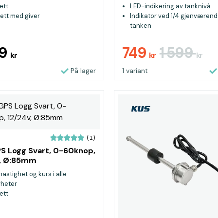
ett
LED-indikering av tanknivå
ett med giver
Indikator ved 1/4 gjenværend
tanken
For tanker av polykarbonat
99
749
1 599
kr
kr
kr
På lager
1 variant
(1)
S Logg Svart, 0-60knop,
v, Ø:85mm
hastighet og kurs i alle
gheter
ett
 mm