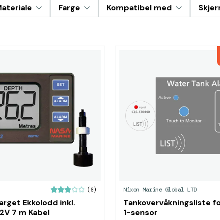
ateriale
Farge
Kompatibel med
Skjer
Nixon Marine Global LTD
(6)
arget Ekkolodd inkl.
Tankovervåkningsliste f
12V 7 m Kabel
1-sensor