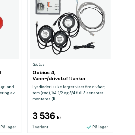
Gobius
d
Gobius 4,
Vann-/drivstofftanker
Plug-and-
Lysdioder i ulike farger viser fire nivåer;
ering av
tom (rød), 1/4, 1/2 og 3/4 full. 3 sensorer
monteres (li...
3 536
kr
På lager
1 variant
På lager