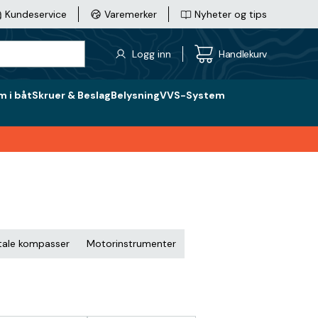
Kundeservice
Varemerker
Nyheter og tips
Logg inn
Handlekurv
 i båt
Skruer & Beslag
Belysning
VVS-System
itale kompasser
Motorinstrumenter