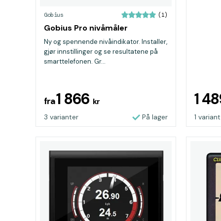
Gobius
(1)
Gobius Pro nivåmåler
Ny og spennende nivåindikator. Installer,
gjør innstillinger og se resultatene på
smarttelefonen. Gr...
1 866
1 4
fra
kr
3 varianter
På lager
1 variant