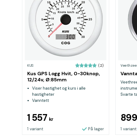
KUS
Veethree
(2)
Kus GPS Logg Hvit, 0-30knop,
Vannta
12/24v, Ø:85mm
Veethree
Viser hastighet og kurs i alle
instrumen
hastigheter
Svarte ta
Vanntett
Ø 85 mm
1 557
89
kr
1 variant
På lager
1 variant