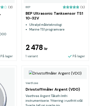
BEP
(2)
(1)
,
BEP Ultrasonic Tanksensor TS1
10-32V
Ultralyd måleteknologi
Marine TS1 programvare
 2000
2 478
kr
På lager
1 variant
På lager
Veethree
Drivstoffmåler Argent (VDO)
Veethree Argent Tåkefri Imfri
instrumentserie. Ytterring i rustfritt stål.
Svarte tall og svarte niv...