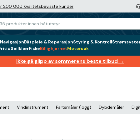
r 200 000 kvalitetsbevisste kunder
Navigasjon
Båtpleie & Reparasjon
Styring & Kontroll
Strømsystem
ritid
Seilklær
Fiske
Billighjørnet
Motorsøk
Ikke gå glipp av sommerens beste tilbud →
ument
Vindinstrument
Fartsmåler (logg)
Dybdemåler
Dig