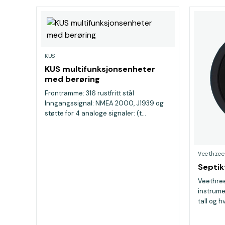
KUS
KUS multifunksjonsenheter
med berøring
Frontramme: 316 rustfritt stål
Inngangssignal: NMEA 2000, J1939 og
støtte for 4 analoge signaler: (t...
Veethree
Septik
Veethree
instrumen
tall og h