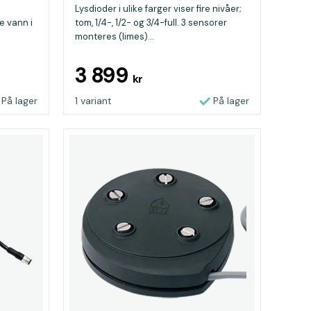
Lysdioder i ulike farger viser fire nivåer;
e vann i
tom, 1/4-, 1/2- og 3/4-full. 3 sensorer
monteres (limes)...
3 899
kr
På lager
1 variant
På lager