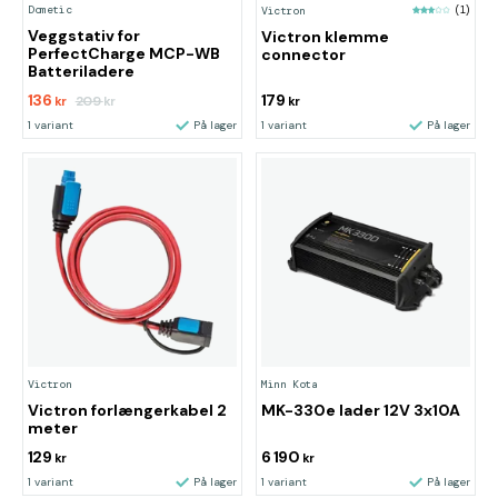
Dometic
Victron
(1)
Veggstativ for
Victron klemme
PerfectCharge MCP-WB
connector
Batteriladere
136
179
209
kr
kr
kr
1 variant
På lager
1 variant
På lager
Victron
Minn Kota
Victron forlængerkabel 2
MK-330e lader 12V 3x10A
meter
129
6 190
kr
kr
1 variant
På lager
1 variant
På lager