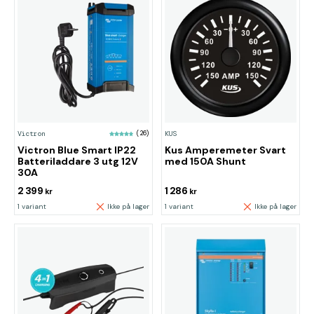
Victron
(26)
KUS
Victron Blue Smart IP22
Kus Amperemeter Svart
Batteriladdare 3 utg 12V
med 150A Shunt
30A
2 399
1 286
kr
kr
1 variant
Ikke på lager
1 variant
Ikke på lager