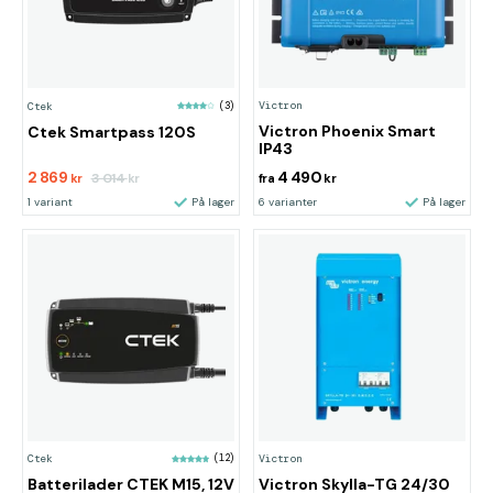
Victron
Ctek
(3)
Victron Phoenix Smart
Ctek Smartpass 120S
IP43
2 869
4 490
3 014
kr
kr
fra
kr
1 variant
På lager
6 varianter
På lager
Ctek
(12)
Victron
Batterilader CTEK M15, 12V
Victron Skylla-TG 24/30