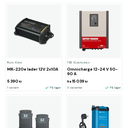
Minn Kota
TBS Electronic
MK-220e lader 12V 2x10A
Omnicharge 12-24 V 50-
90 A
5 390
15 039
kr
fra
kr
1 variant
På lager
3 varianter
På lager