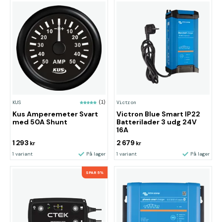
KUS
(1)
Victron
Kus Amperemeter Svart
Victron Blue Smart IP22
med 50A Shunt
Batterilader 3 udg 24V
16A
1 293
2 679
kr
kr
1 variant
På lager
1 variant
På lager
SPAR 5%