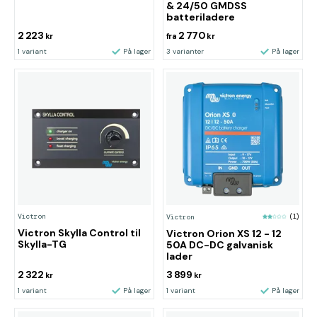
& 24/50 GMDSS
batteriladere
2 223
2 770
kr
fra
kr
1 variant
På lager
3 varianter
På lager
Victron
Victron
(1)
Victron Skylla Control til
Victron Orion XS 12 - 12
Skylla-TG
50A DC-DC galvanisk
lader
2 322
3 899
kr
kr
1 variant
På lager
1 variant
På lager