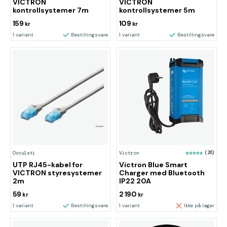
VICTRON
VICTRON
kontrollsystemer 7m
kontrollsystemer 5m
159
109
kr
kr
1 variant
Bestillingsvare
1 variant
Bestillingsvare
Osculati
Victron
(26)
UTP RJ45-kabel for
Victron Blue Smart
VICTRON styresystemer
Charger med Bluetooth
2m
IP22 20A
59
2 190
kr
kr
1 variant
Bestillingsvare
1 variant
Ikke på lager