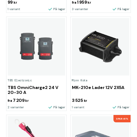
99
1 959
kr
fra
kr
1 variant
På lager
3 varianter
På lager
TBS Electronic
Minn Kota
TBS OmniCharge2 24 V
MK-210e Lader 12V 2X5A
20-30 A
7 209
3 525
fra
kr
kr
2 varianter
På lager
1 variant
På lager
SPAR 41%