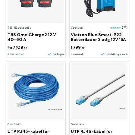
TBS Electronic
Victron
(26)
TBS OmniCharge2 12 V
Victron Blue Smart IP22
40-60 A
Batterilader 3 udg 12V 15A
7 109
1 799
fra
kr
kr
2 varianter
På lager
1 variant
Bestillingsvare
Osculati
Osculati
UTP RJ45-kabel for
UTP RJ45-kabel for