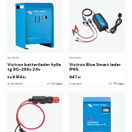
Victron
Victron
Victron batterilader hylle
Victron Blue Smart lader
tg 90-265v 24v
IP65
8 914
947
fra
kr
kr
9 varianter
På lager
1 variant
På lager