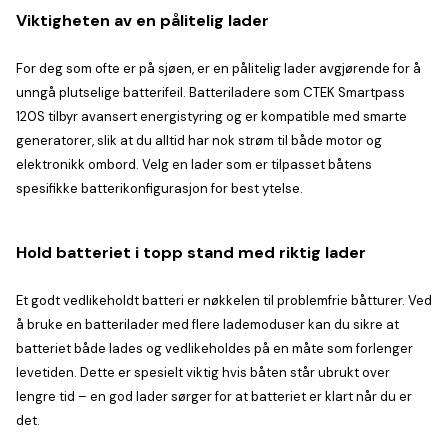
Viktigheten av en pålitelig lader
For deg som ofte er på sjøen, er en pålitelig lader avgjørende for å
unngå plutselige batterifeil. Batteriladere som CTEK Smartpass
120S tilbyr avansert energistyring og er kompatible med smarte
generatorer, slik at du alltid har nok strøm til både motor og
elektronikk ombord. Velg en lader som er tilpasset båtens
spesifikke batterikonfigurasjon for best ytelse.
Hold batteriet i topp stand med riktig lader
Et godt vedlikeholdt batteri er nøkkelen til problemfrie båtturer. Ved
å bruke en batterilader med flere lademoduser kan du sikre at
batteriet både lades og vedlikeholdes på en måte som forlenger
levetiden. Dette er spesielt viktig hvis båten står ubrukt over
lengre tid – en god lader sørger for at batteriet er klart når du er
det.