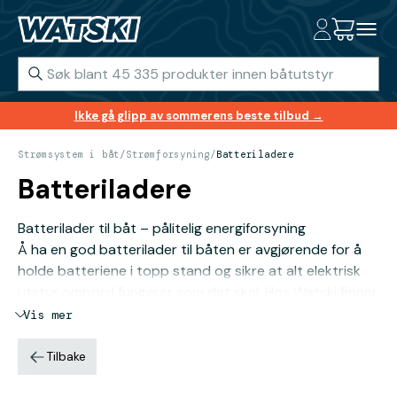
Ikke gå glipp av sommerens beste tilbud →
Strømsystem i båt
/
Strømforsyning
/
Batteriladere
Batteriladere
Batterilader til båt – pålitelig energiforsyning
Å ha en god batterilader til båten er avgjørende for å
holde batteriene i topp stand og sikre at alt elektrisk
utstyr ombord fungerer som det skal. Hos Watski finner
du et bredt utvalg av ladere fra kjente merker som
Vis mer
Victron og 1852 Marine Quality, designet for å lade
båtens batterier effektivt og trygt, uansett værforhold.
Tilbake
Når du velger batterilader, bør du ta hensyn til noen