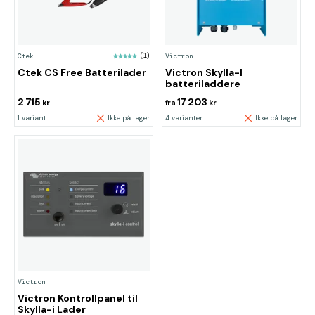
Ctek
(1)
Victron
Ctek CS Free Batterilader
Victron Skylla-I
batteriladdere
2 715
17 203
kr
fra
kr
1 variant
Ikke på lager
4 varianter
Ikke på lager
Victron
Victron Kontrollpanel til
Skylla-i Lader