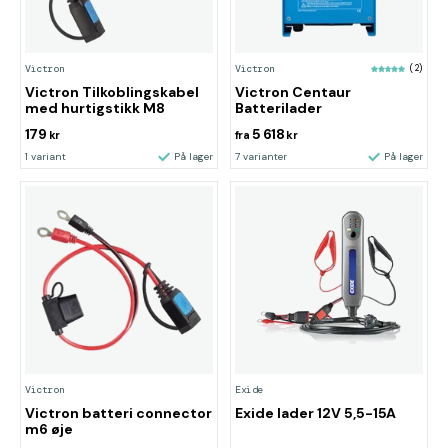
Victron
Victron
(2)
Victron Tilkoblingskabel
Victron Centaur
med hurtigstikk M8
Batterilader
179
5 618
kr
fra
kr
1 variant
På lager
7 varianter
På lager
Victron
Exide
Victron batteri connector
Exide lader 12V 5,5-15A
m6 øje