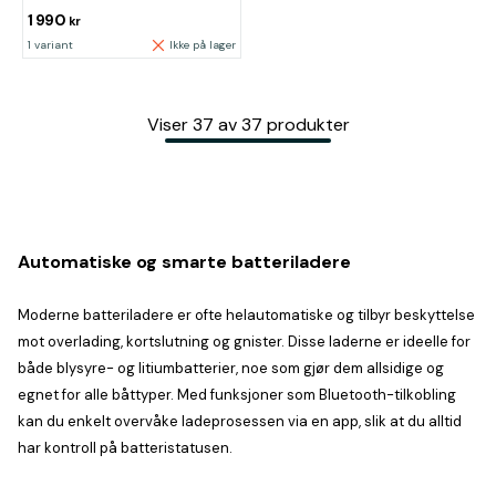
1 990
kr
1 variant
Ikke på lager
Viser
37
av
37
produkter
Automatiske og smarte batteriladere
Moderne batteriladere er ofte helautomatiske og tilbyr beskyttelse
mot overlading, kortslutning og gnister. Disse laderne er ideelle for
både blysyre- og litiumbatterier, noe som gjør dem allsidige og
egnet for alle båttyper. Med funksjoner som Bluetooth-tilkobling
kan du enkelt overvåke ladeprosessen via en app, slik at du alltid
har kontroll på batteristatusen.