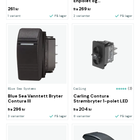
Enpolet og
dobbeltvirkende
261
269
kr
fra
kr
1 variant
På lager
2 varianter
På lager
Blue Sea Systems
Carling
(2)
Blue Sea Vanntett Bryter
Carling Contura
Contura III
Strømbryter 1-polet LED
296
204
fra
kr
fra
kr
3 varianter
På lager
8 varianter
På lager