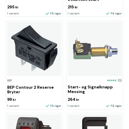
295
215
kr
kr
1 variant
På lager
1 variant
På lager
(1)
BEP
Start- og Signalknapp
BEP Contour 2 Reserve
Messing
Bryter
99
264
kr
kr
1 variant
På lager
1 variant
På lager