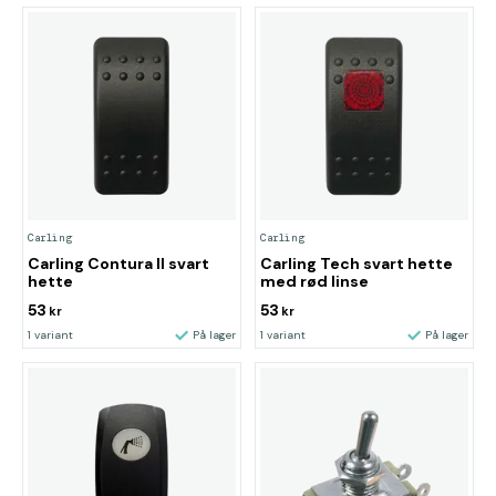
Carling
Carling
Carling Contura II svart
Carling Tech svart hette
hette
med rød linse
53
53
kr
kr
1 variant
På lager
1 variant
På lager