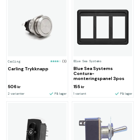
Blue Sea Systems
Carling
(1)
Blue Sea Systems
Carling Trykknapp
Contura-
monteringspanel 3pos
506
155
kr
kr
2 varianter
På lager
1 variant
På lager