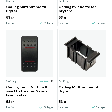
Carling
Carling
Carling Sluttramme til
Carling hvit hette for
Bryter
brytere
53
53
kr
kr
1 variant
På lager
1 variant
På lager
Carling
(1)
Carling
Carling Tech Contura II
Carling Midtramme til
svart hette med 2 røde
Bryter
lysinnsatser
53
53
kr
kr
1 variant
På lager
1 variant
På lager