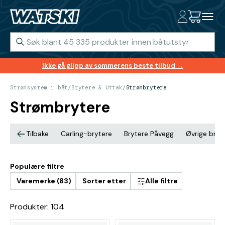
Ikke gå glipp av sommerens beste tilbud →
Strømsystem i båt
/
Brytere & Uttak
/
Strømbrytere
Strømbrytere
Tilbake
Carling-brytere
Brytere Påvegg
Øvrige bryt
Populære filtre
Varemerke (83)
Sorter etter
Alle filtre
Produkter: 104