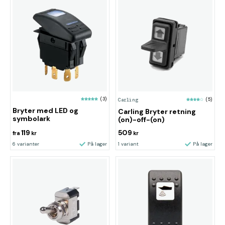
(3)
Carling
(5)
Bryter med LED og
Carling Bryter retning
symbolark
(on)-off-(on)
119
509
fra
kr
kr
6 varianter
På lager
1 variant
På lager