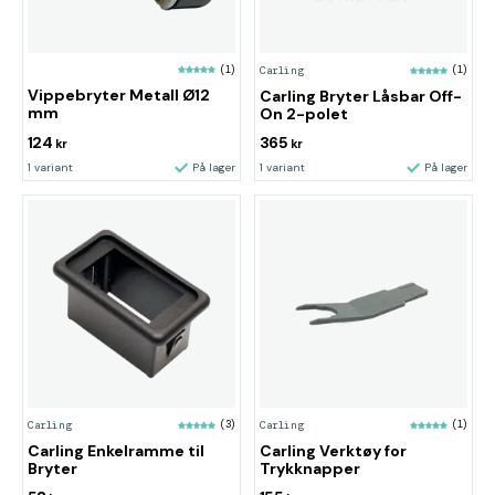
(1)
Carling
(1)
Vippebryter Metall Ø12
Carling Bryter Låsbar Off-
mm
On 2-polet
124
365
kr
kr
1 variant
På lager
1 variant
På lager
Carling
(3)
Carling
(1)
Carling Enkelramme til
Carling Verktøy for
Bryter
Trykknapper