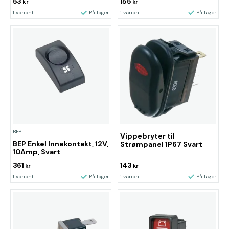
53
155
kr
kr
1 variant
På lager
1 variant
På lager
BEP
Vippebryter til
BEP Enkel Innekontakt, 12V,
Strømpanel 1P67 Svart
10Amp, Svart
361
143
kr
kr
1 variant
På lager
1 variant
På lager