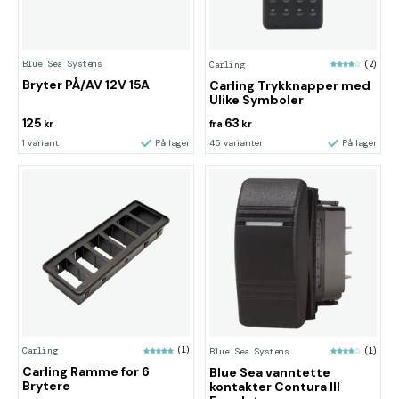
Blue Sea Systems
Carling
(2)
Bryter PÅ/AV 12V 15A
Carling Trykknapper med
Ulike Symboler
125
63
kr
fra
kr
1 variant
På lager
45 varianter
På lager
Carling
(1)
Blue Sea Systems
(1)
Carling Ramme for 6
Blue Sea vanntette
Brytere
kontakter Contura III