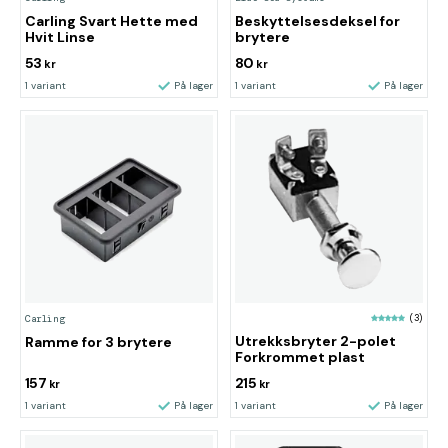
Carling Svart Hette med
Beskyttelsesdeksel for
Hvit Linse
brytere
53
80
kr
kr
1 variant
På lager
1 variant
På lager
(3)
Carling
Utrekksbryter 2-polet
Ramme for 3 brytere
Forkrommet plast
157
215
kr
kr
1 variant
På lager
1 variant
På lager