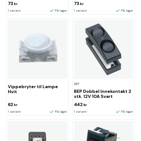
73
73
kr
kr
1 variant
På lager
1 variant
På lager
BEP
Vippebryter til Lampe
BEP Dobbel Innekontakt 2
Hvit
stk. 12V 10A Svart
62
442
kr
kr
1 variant
På lager
1 variant
På lager