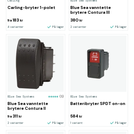
Carling
Blue Sea Systems
Carling-bryter 1-polet
Blue Sea vanntette
brytere Contura III
183
380
fra
kr
kr
4 varianter
På lager
2 varianter
På lager
Blue Sea Systems
(1)
Blue Sea Systems
Blue Sea vanntette
Batteribryter SPDT on-on
brytere Contura II
311
584
fra
kr
kr
2 varianter
På lager
1 variant
På lager