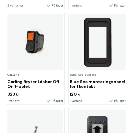
2 varianter
På lager
1 variant
På lager
Carling
Blue Sea Systems
Carling Bryter Låsbar Off-
Blue Sea monteringspanel
On 1-polet
for 1 kontakt
323
120
kr
kr
1 variant
På lager
1 variant
På lager