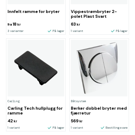
Innfelt ramme for bryter
Vippestrømbryter 2-
polet Plast Svart
18
63
fra
kr
kr
3 varianter
På lager
1 variant
På lager
Carling
Båtsystem
Carling Tech hullplugg for
Berker dobbel bryter med
ramme
fjærretur
42
569
kr
kr
1 variant
På lager
1 variant
Bestillingsvare