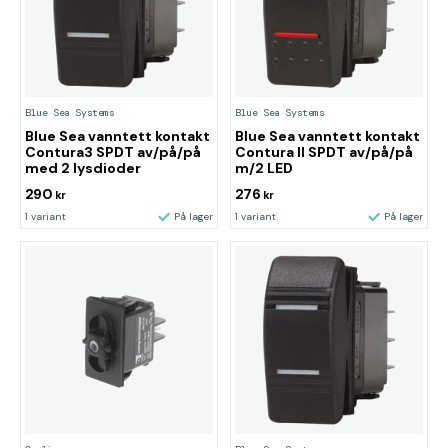
Blue Sea Systems
Blue Sea Systems
Blue Sea vanntett kontakt
Blue Sea vanntett kontakt
Contura3 SPDT av/på/på
Contura II SPDT av/på/på
med 2 lysdioder
m/2 LED
290
276
kr
kr
1 variant
På lager
1 variant
På lager