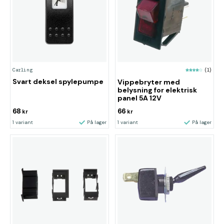
Carling
(1)
Svart deksel spylepumpe
Vippebryter med
belysning for elektrisk
panel 5A 12V
68
66
kr
kr
1 variant
På lager
1 variant
På lager