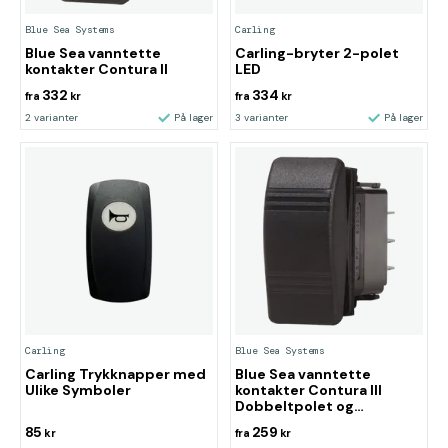
Blue Sea Systems
Carling
Blue Sea vanntette
Carling-bryter 2-polet
kontakter Contura II
LED
332
334
fra
kr
fra
kr
2 varianter
På lager
3 varianter
På lager
Carling
Blue Sea Systems
Carling Trykknapper med
Blue Sea vanntette
Ulike Symboler
kontakter Contura III
Dobbeltpolet og
enkeltbryter
85
259
kr
fra
kr