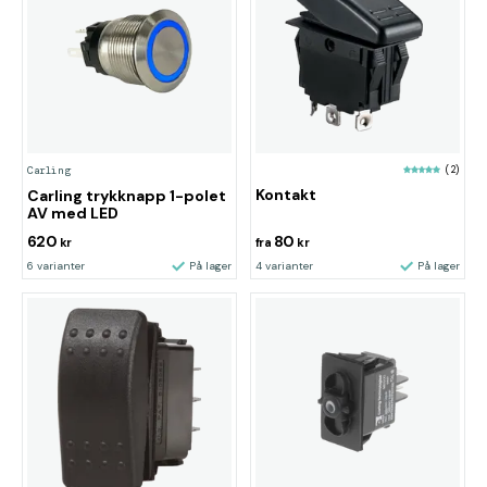
(2)
Carling
Kontakt
Carling trykknapp 1-polet
AV med LED
620
80
kr
fra
kr
6 varianter
På lager
4 varianter
På lager