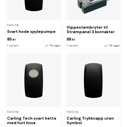
Carling
Vippestømbryter til
Svart hode spylepumpe
Strømpanel 3 kontakter
85
68
kr
kr
1 variant
På lager
1 variant
På lager
Carling
Carling
Carling Tech svart hette
Carling Trykknapp uten
med hvit linse
Symbol