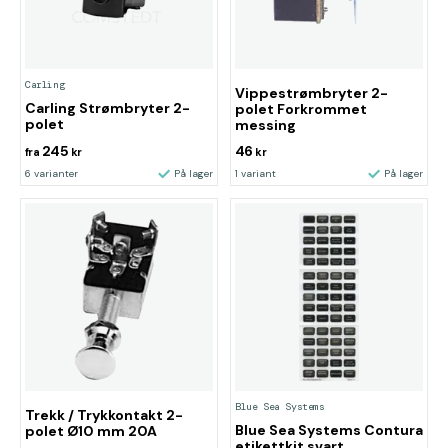
Carling
Vippestrømbryter 2-
Carling Strømbryter 2-
polet Forkrommet
polet
messing
245
46
fra
kr
kr
6 varianter
På lager
1 variant
På lager
Blue Sea Systems
Trekk / Trykkontakt 2-
Blue Sea Systems Contura
polet Ø10 mm 20A
etikettkit svart