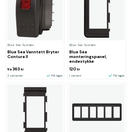
Blue Sea Systems
Blue Sea Systems
Blue Sea Vanntett Bryter
Blue Sea
Contura II
monteringspanel,
endestykke
363
120
fra
kr
kr
2 varianter
På lager
1 variant
På lager