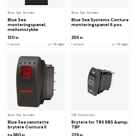
Blue Sea Systems
Blue Sea Systems
Blue Sea
Blue Sea Systems Contura
monteringspanel,
monteringspanel 6 pos.
mellomstykke
120
255
kr
kr
1 variant
På lager
1 variant
På lager
Blue Sea Systems
TBS Electronic
Blue Sea vanntette
Brytere for TBS RBS &amp;
brytere Contura II
TBP
380
229
fra
kr
kr