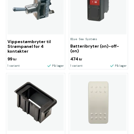
Blue Sea Systems
Vippestømbryter til
Batteribryter (on)-off-
Strømpanel for 4
(on)
kontakter
99
474
kr
kr
1 variant
På lager
1 variant
På lager