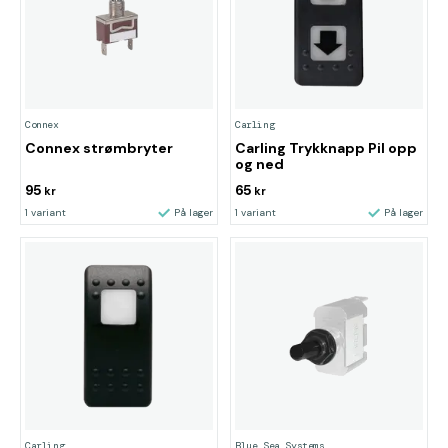
Connex
Carling
Connex strømbryter
Carling Trykknapp Pil opp
og ned
95
65
kr
kr
1 variant
På lager
1 variant
På lager
Carling
Blue Sea Systems