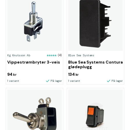
Kg Knutsson Ab
(4)
Blue Sea Systems
Vippestrømbryter 3-veis
Blue Sea Systems Contura
glødeplugg
94
134
kr
kr
1 variant
På lager
1 variant
På lager