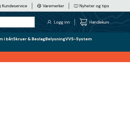
Kundeservice
Varemerker
Nyheter og tips
Logg inn
Handlekurv
 i båt
Skruer & Beslag
Belysning
VVS-System