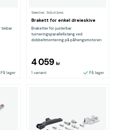
Seastar Solutions
Brakett for enkel dreieskive
 tiebar.
Braketter for justerbar
turneringsparallellstang ved
dobbeltmontering på påhengsmotoren
og bruk av é...
4 059
kr
På lager
1 variant
På lager