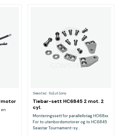
Seastar Solutions
ngmotor
Tiebar-sett HC6845 2 mot. 2
cyl.
g en
Monteringssett for parallellstag HO68xx.
For to utenbordsmotorer og to HC6845
Seastar Tournament-sy...