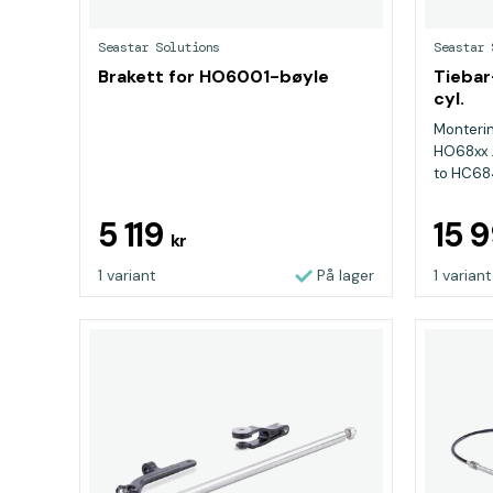
Seastar Solutions
Seastar 
Brakett for HO6001-bøyle
Tiebar
cyl.
Monterin
HO68xx .
to HC68
5 119
15 
kr
1 variant
På lager
1 variant