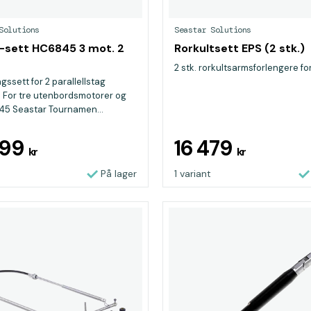
Solutions
Seastar Solutions
-sett HC6845 3 mot. 2
Rorkultsett EPS (2 stk.)
2 stk. rorkultsarmsforlengere for
gssett for 2 parallellstag
 For tre utenbordsmotorer og
45 Seastar Tournamen...
999
16 479
kr
kr
På lager
1 variant