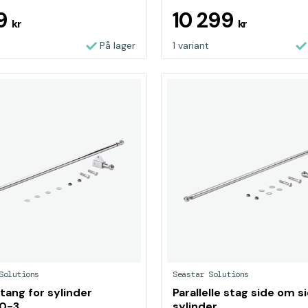
69
10 299
kr
kr
På lager
1 variant
Solutions
Seastar Solutions
tang for sylinder
Parallelle stag side om s
0-3
sylinder