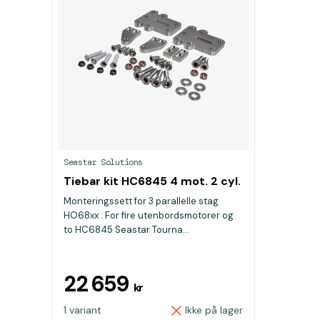
Seastar Solutions
Tiebar kit HC6845 4 mot. 2 cyl.
Monteringssett for 3 parallelle stag
HO68xx . For fire utenbordsmotorer og
to HC6845 Seastar Tourna...
22 659
kr
1 variant
Ikke på lager