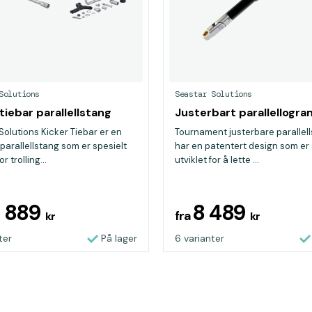
Solutions
Seastar Solutions
tiebar parallellstang
Justerbart parallellogra
Solutions Kicker Tiebar er en
Tournament justerbare parallel
 parallellstang som er spesielt
har en patentert design som er 
or trolling...
utviklet for å lette ...
0 889
8 489
fra
kr
kr
ter
På lager
6 varianter