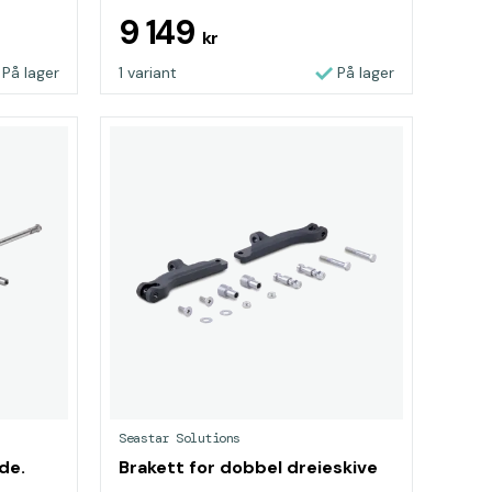
9 149
kr
På lager
1 variant
På lager
Seastar Solutions
ide.
Brakett for dobbel dreieskive