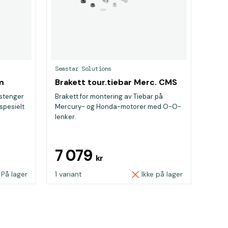
Seastar Solutions
m
Brakett tour.tiebar Merc. CMS
lstenger
Brakett for montering av Tiebar på
spesielt
Mercury- og Honda-motorer med O-O-
lenker.
7 079
kr
På lager
1 variant
Ikke på lager