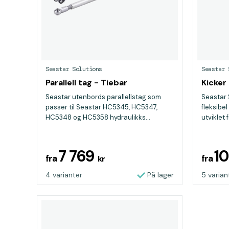
Seastar Solutions
Seastar 
Parallell tag - Tiebar
Kicker 
Seastar utenbords parallellstag som
Seastar 
passer til Seastar HC5345, HC5347,
fleksibel
HC5348 og HC5358 hydraulikks...
utviklet f
7 769
1
fra
fra
kr
4 varianter
På lager
5 varian