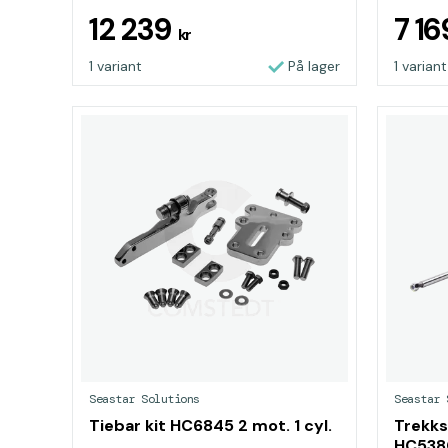
12 239
7 1
kr
1 variant
På lager
1 variant
Seastar Solutions
Seastar 
Tiebar kit HC6845 2 mot. 1 cyl.
Trekks
HC538