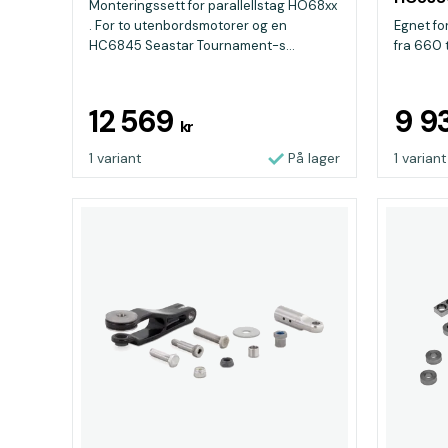
Monteringssett for parallellstag HO68xx
. For to utenbordsmotorer og en
Egnet fo
HC6845 Seastar Tournament-s...
fra 660 t
12 569
9 9
kr
1 variant
På lager
1 variant