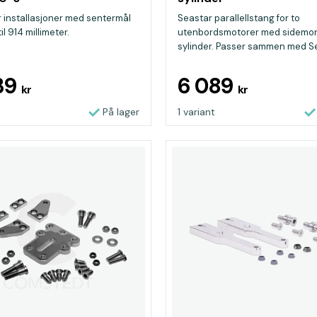
r installasjoner med sentermål
Seastar parallellstang for to
il 914 millimeter.
utenbordsmotorer med sidemon
sylinder. Passer sammen med Se
39
6 089
kr
kr
På lager
1 variant