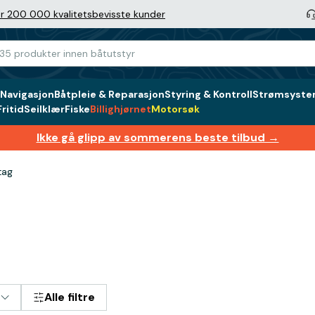
r 200 000 kvalitetsbevisste kunder
Navigasjon
Båtpleie & Reparasjon
Styring & Kontroll
Strømsystem
ritid
Seilklær
Fiske
Billighjørnet
Motorsøk
Ikke gå glipp av sommerens beste tilbud →
tag
Alle filtre