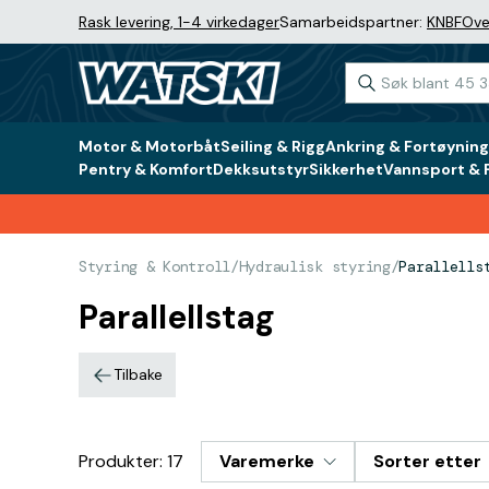
Rask levering, 1-4 virkedager
Samarbeidspartner:
KNBF
Ove
Motor & Motorbåt
Seiling & Rigg
Ankring & Fortøyning
Pentry & Komfort
Dekksutstyr
Sikkerhet
Vannsport & F
Styring & Kontroll
/
Hydraulisk styring
/
Parallells
Parallellstag
Tilbake
Produkter: 17
Varemerke
Sorter etter