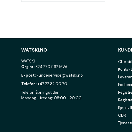
WATSKI.NO
KUND
WATSKI
Ofte sti
Org.nr:
824 270 562 MVA
Kontakt
E-post:
kundeservice@watski.no
Leveran
Telefon:
+47 22 82 00 70
For bed
Telefon åpningstider:
Registre
Mandag - fredag: 08:00 - 20:00
Registr
Kjøpsvil
ODR
Tjenest