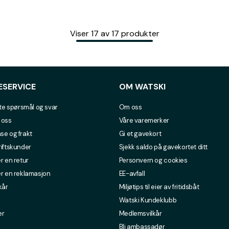
Viser
17
av
17
produkter
ESERVICE
OM WATSKI
lte spørsmål og svar
Om oss
 oss
Våre varemerker
se og frakt
Gi et gavekort
riftskunder
Sjekk saldo på gavekortet ditt
r en retur
Personvern og cookies
er en reklamasjon
EE-avfall
kår
Miljøtips til eier av fritidsbåt
Watski Kundeklubb
er
Medlemsvilkår
Bli ambassadør