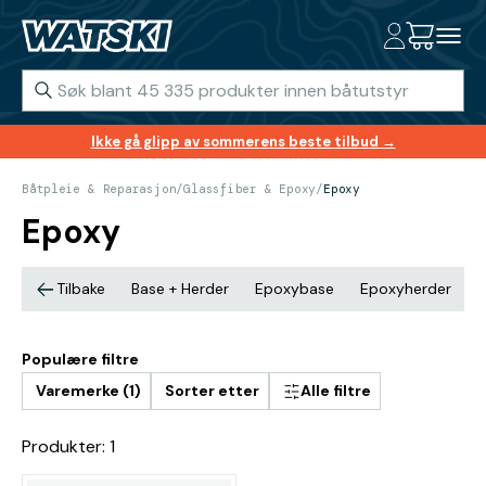
Ikke gå glipp av sommerens beste tilbud →
Båtpleie & Reparasjon
/
Glassfiber & Epoxy
/
Epoxy
Epoxy
Tilbake
Base + Herder
Epoxybase
Epoxyherder
E
Populære filtre
Varemerke (1)
Sorter etter
Alle filtre
Produkter: 1