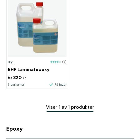
Bhp
(4)
BHP Laminatepoxy
320
fra
kr
3 varianter
På lager
Viser
1
av
1
produkter
Epoxy