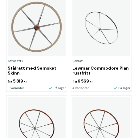
Savoretti
Lewmar
Stålratt med Semsket
Lewmar Commodore Plan
Skinn
rustfritt
5 819
6 569
fra
kr
fra
kr
3 varianter
På lager
4 varianter
På lager