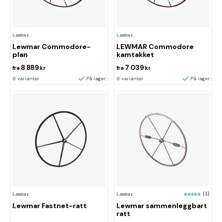
Lewmar
Lewmar
Lewmar Commodore-
LEWMAR Commodore
plan
kamtakket
8 889
7 039
fra
kr
fra
kr
8 varianter
På lager
8 varianter
På lager
Lewmar
Lewmar
(1)
Lewmar Fastnet-ratt
Lewmar sammenleggbart
ratt