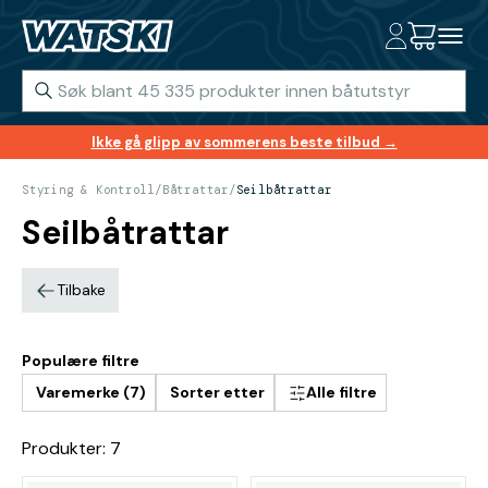
Ikke gå glipp av sommerens beste tilbud →
Styring & Kontroll
/
Båtrattar
/
Seilbåtrattar
Seilbåtrattar
Tilbake
Populære filtre
Varemerke (7)
Sorter etter
Alle filtre
Produkter: 7