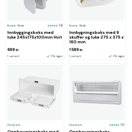
Nuova Rade
(3)
Nuova Rade
Innbyggingsboks med
Innbygningsboks med 9
luke 245x175x100mm Hvit
skuffer og luke 275 x 375 x
160 mm
699
1 589
kr
kr
1 variant
På lager
1 variant
På lager
Osculati
Osculati
(1)
Oppbevaringsboks med
Oppbevaringsboks