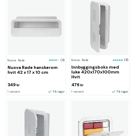
Nuova Rade
(4)
Nuova Rade
(3)
Innbyggingsboks med
Nuova Rade hanskerom
luke 420x170x100mm
hvit 42 x 17 x 10 cm
Hvit
349
476
kr
kr
1 variant
På lager
1 variant
På lager