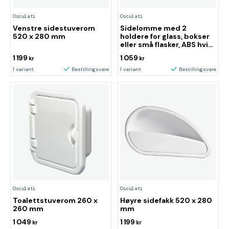
Osculati
Osculati
Venstre sidestuverom
Sidelomme med 2
520 x 280 mm
holdere for glass, bokser
eller små flasker, ABS hvit,
venstre
1 199
1 059
kr
kr
1 variant
Bestillingsvare
1 variant
Bestillingsvare
Osculati
Osculati
Toalettstuverom 260 x
Høyre sidefakk 520 x 280
260 mm
mm
1 049
1 199
kr
kr