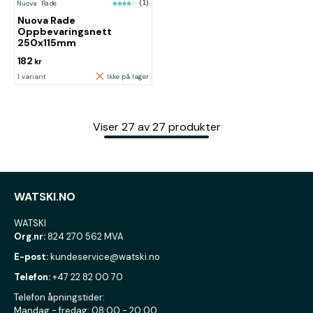
Nuova Rade
(1)
Nuova Rade
Oppbevaringsnett
250x115mm
182
kr
1 variant
Ikke på lager
Viser
27
av
27
produkter
WATSKI.NO
WATSKI
Org.nr:
824 270 562 MVA
E-post:
kundeservice@watski.no
Telefon:
+47 22 82 00 70
Telefon åpningstider:
Mandag - fredag: 08:00 - 20:00