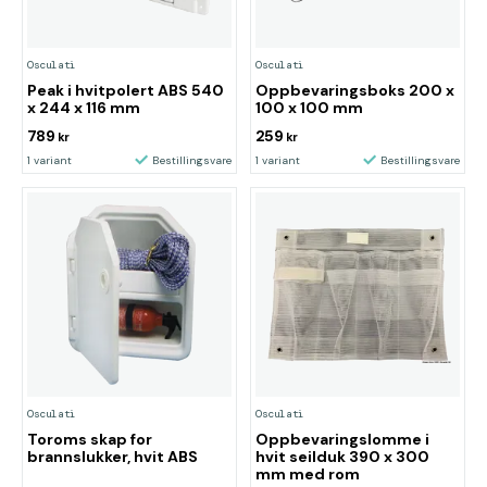
Osculati
Osculati
Peak i hvitpolert ABS 540
Oppbevaringsboks 200 x
x 244 x 116 mm
100 x 100 mm
789
259
kr
kr
1 variant
Bestillingsvare
1 variant
Bestillingsvare
Osculati
Osculati
Toroms skap for
Oppbevaringslomme i
brannslukker, hvit ABS
hvit seilduk 390 x 300
mm med rom