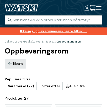
Ikke gå glipp av sommerens beste tilbud →
Dekksutstyr
/
Dekksluker & Bokser
/
Oppbevaringsrom
Oppbevaringsrom
Tilbake
Populære filtre
Varemerke (27)
Sorter etter
Alle filtre
Produkter: 27