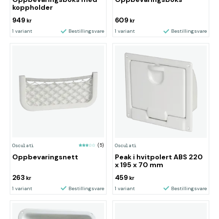
koppholder
949
609
kr
kr
1 variant
Bestillingsvare
1 variant
Bestillingsvare
Osculati
(5)
Osculati
Peak i hvitpolert ABS 220
Oppbevaringsnett
x 195 x 70 mm
263
459
kr
kr
1 variant
Bestillingsvare
1 variant
Bestillingsvare