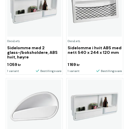
Osculati
Osculati
Sidelomme med 2
Sidelomme i hvit ABS med
glass-/boksholdere, ABS
nett 540 x 244 x 120 mm
hvit, høyre
1 059
1 169
kr
kr
1 variant
Bestillingsvare
1 variant
Bestillingsvare