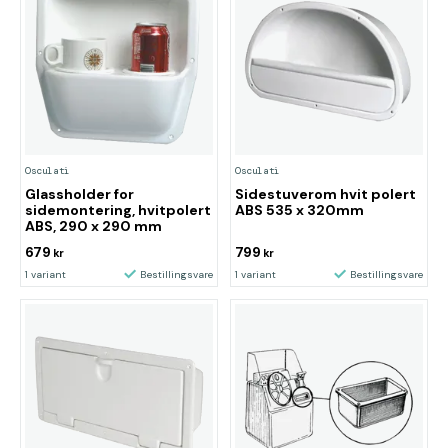
Osculati
Osculati
Glassholder for
Sidestuverom hvit polert
sidemontering, hvitpolert
ABS 535 x 320mm
ABS, 290 x 290 mm
679
799
kr
kr
1 variant
Bestillingsvare
1 variant
Bestillingsvare