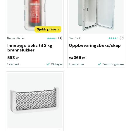
Sjekk prisen
Nuova Rade
(4)
Osculati
(7)
Innebygd boks til 2 kg
Oppbevaringsboks/skap
brannslukker
593
366
kr
fra
kr
1 variant
På lager
2 varianter
Bestillingsvare