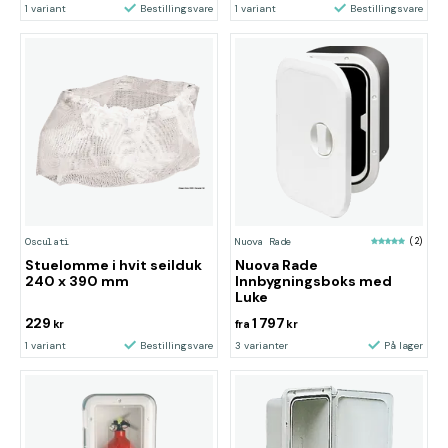
1 variant
Bestillingsvare
1 variant
Bestillingsvare
Osculati
Nuova Rade
(2)
Stuelomme i hvit seilduk
Nuova Rade
240 x 390 mm
Innbygningsboks med
Luke
229
1 797
kr
fra
kr
1 variant
Bestillingsvare
3 varianter
På lager