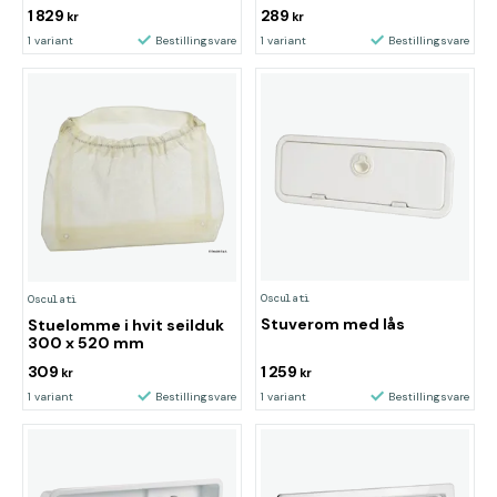
1 829
289
kr
kr
1 variant
Bestillingsvare
1 variant
Bestillingsvare
Osculati
Osculati
Stuverom med lås
Stuelomme i hvit seilduk
300 x 520 mm
309
1 259
kr
kr
1 variant
Bestillingsvare
1 variant
Bestillingsvare