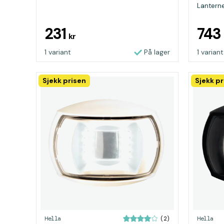
Lanternen
231
743
kr
1 variant
På lager
1 variant
Sjekk prisen
Sjekk pr
Hella
Hella
(2)