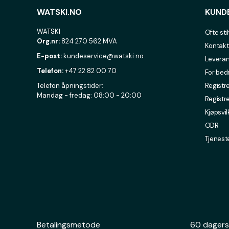
WATSKI.NO
KUND
WATSKI
Ofte sti
Org.nr:
824 270 562 MVA
Kontakt
E-post:
kundeservice@watski.no
Leveran
Telefon:
+47 22 82 00 70
For bed
Telefon åpningstider:
Registre
Mandag - fredag: 08:00 - 20:00
Registr
Kjøpsvil
ODR
Tjenest
Betalingsmetode
60 dagers