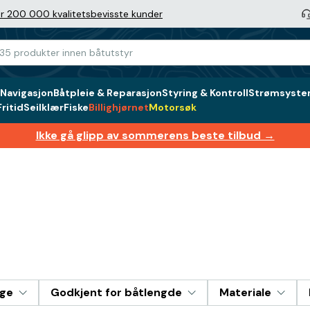
r 200 000 kvalitetsbevisste kunder
Navigasjon
Båtpleie & Reparasjon
Styring & Kontroll
Strømsystem
ritid
Seilklær
Fiske
Billighjørnet
Motorsøk
Ikke gå glipp av sommerens beste tilbud →
rge
Godkjent for båtlengde
Materiale