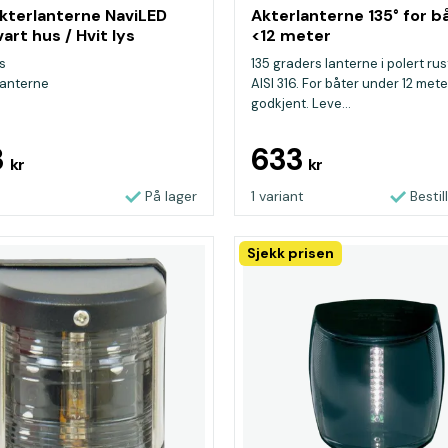
Akterlanterne NaviLED
Akterlanterne 135° for b
art hus / Hvit lys
<12 meter
ys
135 graders lanterne i polert rust
lanterne
AISI 316. For båter under 12 mete
godkjent. Leve...
3
633
kr
kr
På lager
1 variant
Bestil
Sjekk prisen