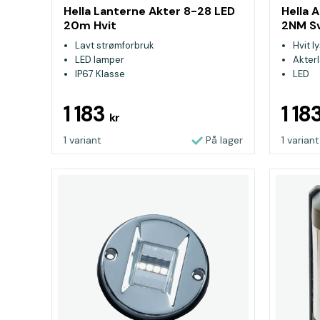
Hella Lanterne Akter 8-28 LED
Hella 
20m Hvit
2NM Sv
Lavt strømforbruk
Hvit l
LED lamper
Akter
IP67 Klasse
LED
1 183
1 18
kr
1 variant
På lager
1 variant