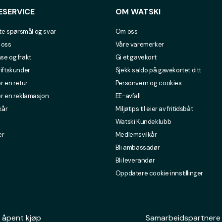
ESERVICE
OM WATSKI
lte spørsmål og svar
Om oss
 oss
Våre varemerker
se og frakt
Gi et gavekort
riftskunder
Sjekk saldo på gavekortet ditt
r en retur
Personvern og cookies
er en reklamasjon
EE-avfall
kår
Miljøtips til eier av fritidsbåt
Watski Kundeklubb
er
Medlemsvilkår
Bli ambassadør
Bli leverandør
Oppdatere cookie innstillinger
 åpent kjøp
Samarbeidspartnere