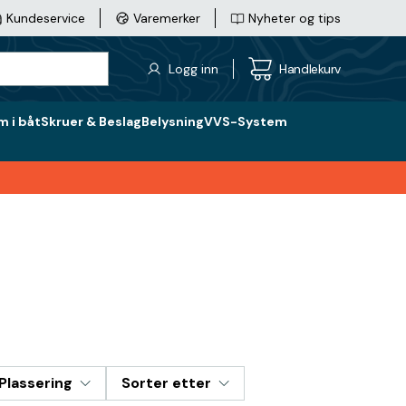
Kundeservice
Varemerker
Nyheter og tips
Logg inn
Handlekurv
 i båt
Skruer & Beslag
Belysning
VVS-System
Plassering
Sorter etter