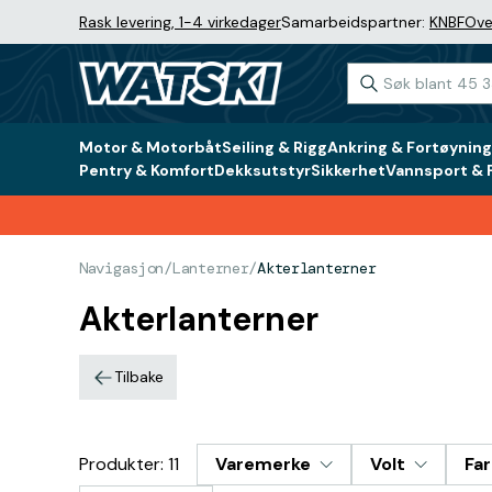
Rask levering, 1-4 virkedager
Samarbeidspartner:
KNBF
Ove
Motor & Motorbåt
Seiling & Rigg
Ankring & Fortøyning
Pentry & Komfort
Dekksutstyr
Sikkerhet
Vannsport & F
Navigasjon
/
Lanterner
/
Akterlanterner
Akterlanterner
Tilbake
Produkter: 11
Varemerke
Volt
Fa