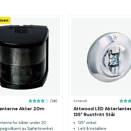
isen
Attwood
(10)
Lanterne Akter 20m
Attwood LED Akterlante
135° Rustfritt Stål
nterne for båter under 20
135° vinkel
ypegodkjent av Sjøfartsverket.
Lett å installere