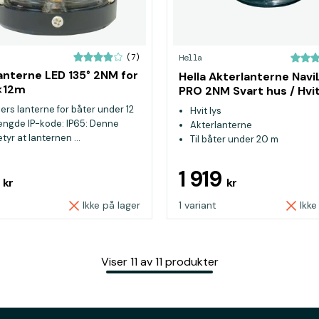
(7)
Hella
anterne LED 135° 2NM for
Hella Akterlanterne Navi
<12m
PRO 2NM Svart hus / Hvit
ers lanterne for båter under 12
Hvit lys
engde IP-kode: IP65: Denne
Akterlanterne
yr at lanternen ...
Til båter under 20 m
8
1 919
kr
kr
Ikke på lager
1 variant
Ikke
Viser
11
av
11
produkter