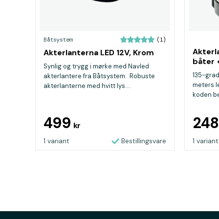
Båtsystem
(1)
Akterl
Akterlanterna LED 12V, Krom
båter 
Synlig og trygg i mørke med Navled
135-grad
akterlantere fra Båtsystem. Robuste
meters l
akterlanterne med hvitt lys....
koden bet
499
24
kr
1 variant
Bestillingsvare
1 variant