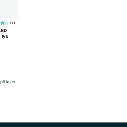
(1)
LED
 lys
 på lager