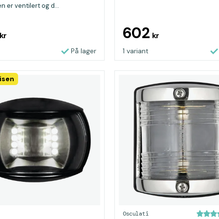
 er ventilert og d...
602
kr
kr
På lager
1 variant
isen
Osculati