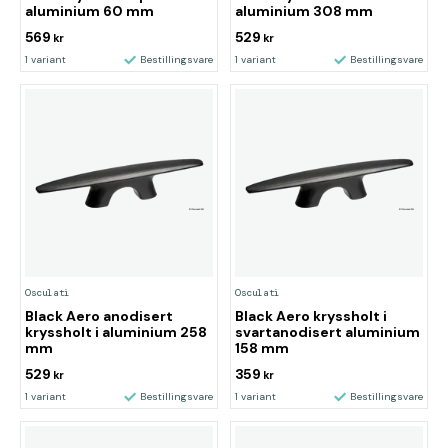
aluminium 60 mm
aluminium 308 mm
569
529
kr
kr
1 variant
Bestillingsvare
1 variant
Bestillingsvare
Osculati
Osculati
Black Aero anodisert
Black Aero kryssholt i
kryssholt i aluminium 258
svartanodisert aluminium
mm
158 mm
529
359
kr
kr
1 variant
Bestillingsvare
1 variant
Bestillingsvare