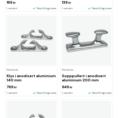
169
139
kr
kr
1 variant
Bestillingsvare
1 variant
Bestillingsvare
Osculati
Osculati
Klys i anodisert aluminium
Sopppullert i anodisert
140 mm
aluminium 200 mm
769
949
kr
kr
1 variant
Bestillingsvare
1 variant
Bestillingsvare