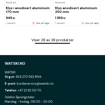
Osculati
Osculati
Klys i anodisert aluminium
Klys anodisert aluminium
170 mm
250 mm
949
1 359
kr
kr
1 variant
Ikke på lager
1 variant
Ikke på lager
Viser
28
av
28
produkter
WATSKI.NO
WATSKI
Org.nr:
824 270 562 MVA
E-post:
kundeservice@watski.no
Telefon:
+47 22 82 00 70
Telefon åpningstider:
Mandag - fredag: 08:00 - 20:00