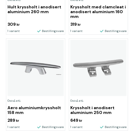
Hult kryssholt i anodisert
Kryssholt med clamcleat i
aluminium 260 mm
anodisert aluminium 160
mm
309
319
kr
kr
1 variant
Bestillingsvare
1 variant
Bestillingsvare
Osculati
Osculati
Aero aluminiumkryssholt
Kryssholt i anodisert
158 mm
aluminium 250 mm
289
649
kr
kr
1 variant
Bestillingsvare
1 variant
Bestillingsvare