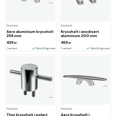
Osculati
Osculati
Aero aluminium kryssholt
Kryssholt i anodisert
258 mm
aluminium 200 mm
439
459
kr
kr
1 variant
Bestillingsvare
1 variant
Bestillingsvare
Osculati
Osculati
Thor kryssholt i polert
Aero kryssholt i