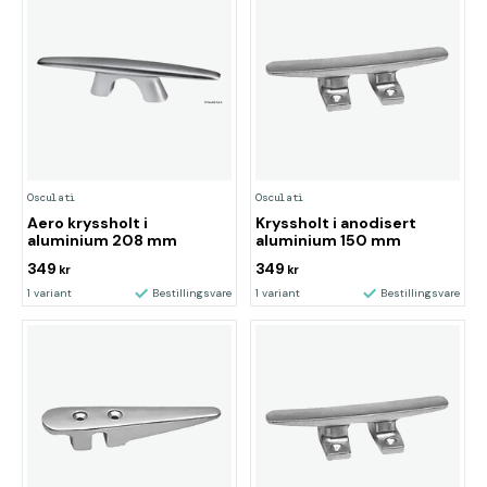
Osculati
Osculati
Aero kryssholt i
Kryssholt i anodisert
aluminium 208 mm
aluminium 150 mm
349
349
kr
kr
1 variant
Bestillingsvare
1 variant
Bestillingsvare