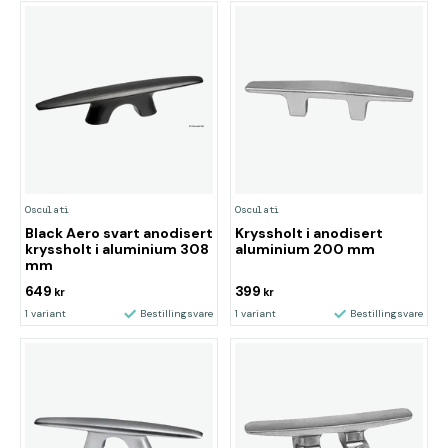
Osculati
Osculati
Black Aero svart anodisert
Kryssholt i anodisert
kryssholt i aluminium 308
aluminium 200 mm
mm
649
399
kr
kr
1 variant
Bestillingsvare
1 variant
Bestillingsvare