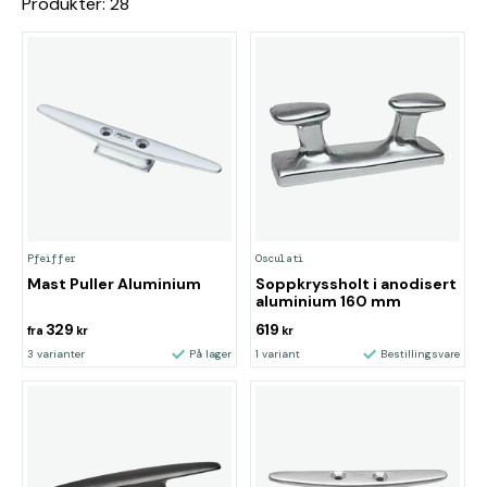
Produkter: 28
Pfeiffer
Osculati
Mast Puller Aluminium
Soppkryssholt i anodisert
aluminium 160 mm
329
619
fra
kr
kr
3 varianter
På lager
1 variant
Bestillingsvare