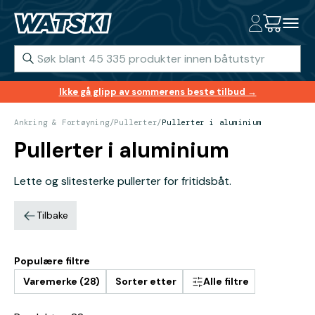
Ikke gå glipp av sommerens beste tilbud →
Ankring & Fortøyning
/
Pullerter
/
Pullerter i aluminium
Pullerter i aluminium
Lette og slitesterke pullerter for fritidsbåt.
Tilbake
Populære filtre
Varemerke (28)
Sorter etter
Alle filtre