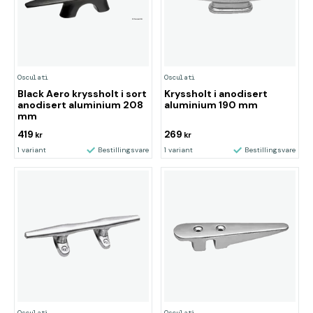
Osculati
Osculati
Black Aero kryssholt i sort
Kryssholt i anodisert
anodisert aluminium 208
aluminium 190 mm
mm
419
269
kr
kr
1 variant
Bestillingsvare
1 variant
Bestillingsvare
Osculati
Osculati