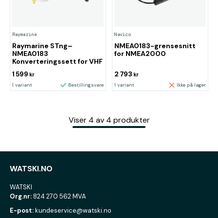
Raymarine
Navico
Raymarine STng–
NMEA0183-grensesnitt
NMEA0183
for NMEA2000
Konverteringssett for VHF
1 599
2 793
kr
kr
1 variant
Bestillingsvare
1 variant
Ikke på lager
Viser
4
av
4
produkter
WATSKI.NO
WATSKI
Org.nr:
824 270 562 MVA
E-post:
kundeservice@watski.no