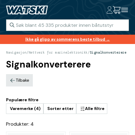
Ikke gå glipp av sommerens beste tilbud →
Navigasjon
/
Nettverk for marinelektronikk
/
Signalkonverterere
Signalkonverterere
Tilbake
Populære filtre
Varemerke (4)
Sorter etter
Alle filtre
Produkter: 4