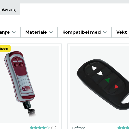
nkervinsj
arge
Materiale
Kompatibel med
Vekt
isen
Lofrans
(1)