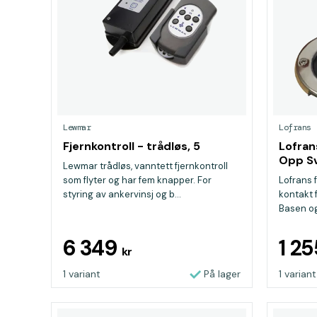
Lewmar
Lofrans
Fjernkontroll - trådløs, 5
Lofran
Opp S
Lewmar trådløs, vanntett fjernkontroll
som flyter og har fem knapper. For
Lofrans 
styring av ankervinsj og b...
kontakt f
Basen og 
6 349
1 2
kr
1 variant
På lager
1 variant