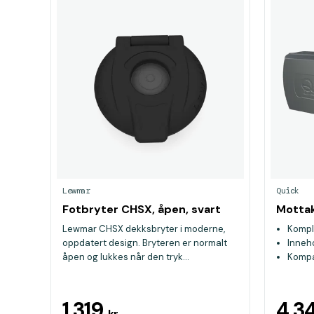
Lewmar
Quick
Fotbryter CHSX, åpen, svart
Motta
Lewmar CHSX dekksbryter i moderne,
Kompl
oppdatert design. Bryteren er normalt
Inneh
åpen og lukkes når den tryk...
Kompa
1 319
4 3
kr