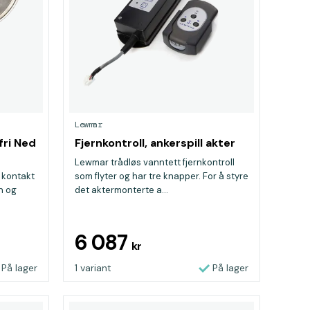
Lewmar
fri Ned
Fjernkontroll, ankerspill akter
Lewmar trådløs vanntett fjernkontroll
 kontakt
som flyter og har tre knapper. For å styre
en og
det aktermonterte a...
6 087
kr
På lager
1 variant
På lager