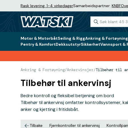
Rask levering, 1-4 virkedager
Samarbeidspartner:
KNBF
Ove
Motor & Motorbåt
Seiling & Rigg
Ankring & Fortøyning
Pentry & Komfort
Dekksutstyr
Sikkerhet
Vannsport & F
Ankring & Fortøyning
/
Ankervinsjer
/
Tilbehør til a
Tilbehør til ankervinsj
Bedre kontroll og fleksibel betjening om bord
Tilbehør til ankervinsj omfatter kontrollsystemer, k
anker og kjetting i fritidsbåt.
Tilbake
Fjernkontroller til ankervinsj
Kontrollpane