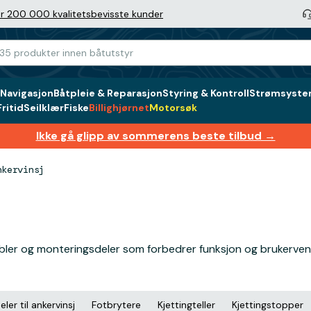
r 200 000 kvalitetsbevisste kunder
Navigasjon
Båtpleie & Reparasjon
Styring & Kontroll
Strømsystem
ritid
Seilklær
Fiske
Billighjørnet
Motorsøk
Ikke gå glipp av sommerens beste tilbud →
nkervinsj
abler og monteringsdeler som forbedrer funksjon og brukervennl
ler til ankervinsj
Fotbrytere
Kjettingteller
Kjettingstopper