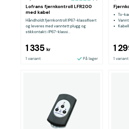
Lofrans fjernkontroll LFR200
Fjernk
med kabel
To-ka
Håndholdt fjernkontroll IP67-klassifisert
Vannt
og leveres med vanntett plugg og
Kabell
stikkontakt i IP67-klassi...
1 335
1 2
kr
1 variant
På lager
1 variant