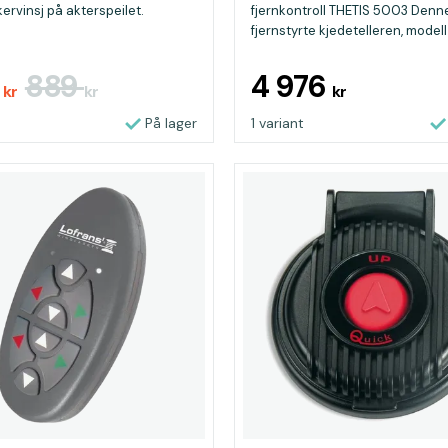
ervinsj på akterspeilet.
fjernkontroll THETIS 5003 Denn
fjernstyrte kjedetelleren, modell 
6
889
4 976
kr
kr
kr
På lager
1 variant