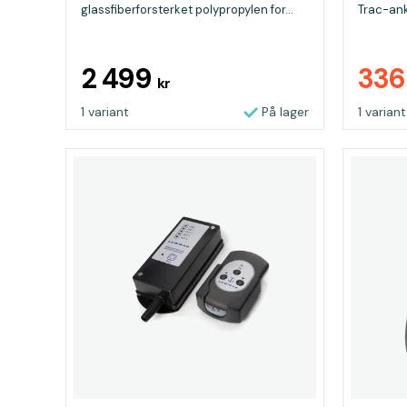
glassfiberforsterket polypropylen for...
Trac-ank
2 499
33
kr
1 variant
På lager
1 variant