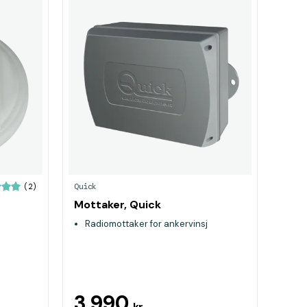
Quick
(2)
Mottaker, Quick
Radiomottaker for ankervinsj
3 990
kr