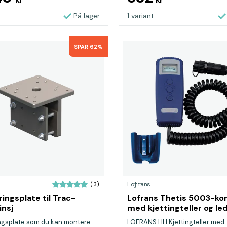
På lager
1 variant
SPAR 62%
Lofrans
(3)
ingsplate til Trac-
Lofrans Thetis 5003-kon
insj
med kjettingteller og le
ngsplate som du kan montere
LOFRANS HH Kjettingteller med