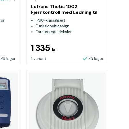
Lofrans Thetis 1002
Fjernkontroll med Ledning til
Ankervinsj
for
IP66-klassifisert
Funksjonelt design
Forsterkede deksler
1 335
kr
På lager
1 variant
På lager