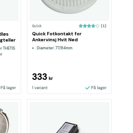
Quick
(1)
Quick Fotkontakt for
dløs
Ankervinsj Hvit Ned
gteller
Diameter: 77/84mm
er THETIS
er
333
kr
På lager
1 variant
På lager