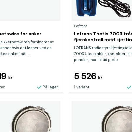
Lofrans
hetswire for anker
Lofrans Thetis 7003 trå
fjernkontroll med kjettin
ikkerhetswiren forhindrer at
løsner hvis det løsner ved et
LOFRANS radiostyrt kjettingtell
ikkes enkelt på ...
7003 Uten kabler, kontakter ell
paneler, men alltid perfe...
119
5 526
kr
kr
ter
På lager
1 variant