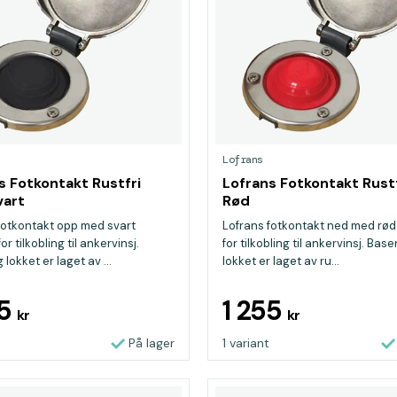
Lofrans
s Fotkontakt Rustfri
Lofrans Fotkontakt Rust
vart
Rød
fotkontakt opp med svart
Lofrans fotkontakt ned med rød
or tilkobling til ankervinsj.
for tilkobling til ankervinsj. Bas
lokket er laget av ...
lokket er laget av ru...
55
1 255
kr
kr
På lager
1 variant