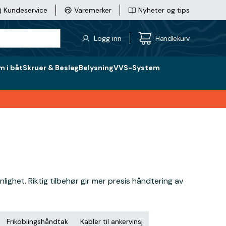
Kundeservice
Varemerker
Nyheter og tips
Logg inn
Handlekurv
 i båt
Skruer & Beslag
Belysning
VVS-System
ighet. Riktig tilbehør gir mer presis håndtering av
Frikoblingshåndtak
Kabler til ankervinsj