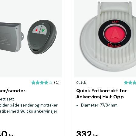
Quick
(1)
ker/sender
Quick Fotkontakt for
Ankervinsj Hvit Opp
ett sett
older både sender og mottaker
Diameter: 77/84mm
tibel med Quicks ankervinsjer
40
332
kr
kr