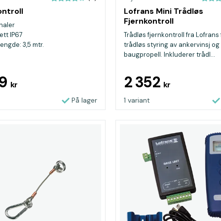
ontroll
Lofrans Mini Trådløs
Fjernkontroll
naler
ett IP67
Trådløs fjernkontroll fra Lofrans 
engde: 3,5 mtr.
trådløs styring av ankervinsj og
baugpropell. Inkluderer trådl...
99
2 352
kr
kr
På lager
1 variant