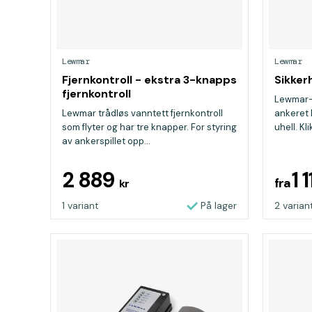
Lewmar
Lewmar
Fjernkontroll - ekstra 3-knapps
Sikker
fjernkontroll
Lewmar-s
Lewmar trådløs vanntett fjernkontroll
ankeret 
som flyter og har tre knapper. For styring
uhell. Kl
av ankerspillet opp...
2 889
1 
fra
kr
1 variant
På lager
2 varian