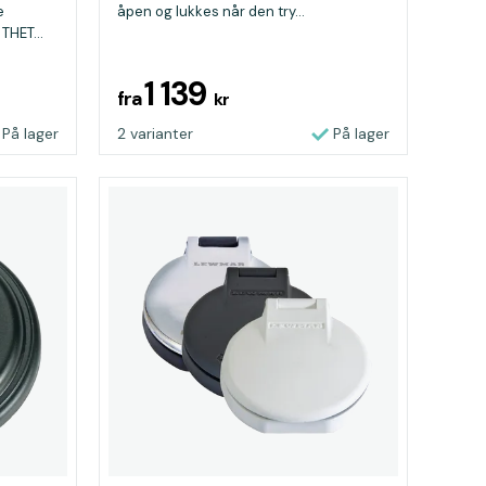
e
åpen og lukkes når den try...
THET...
1 139
fra
kr
På lager
2 varianter
På lager