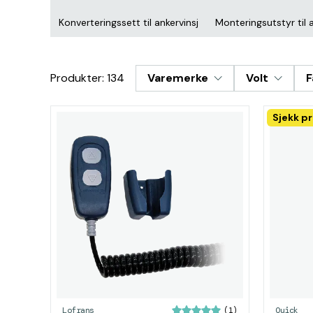
Konverteringssett til ankervinsj
Monteringsutstyr til a
Produkter: 134
Varemerke
Volt
F
Sjekk pr
Lofrans
Quick
(1)