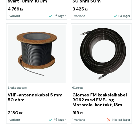
svart 10mm 100m
50 ohm 50m
4 769
3 425
kr
kr
1 variant
På lager
1 variant
På lager
Shakespeare
Glomex
VHF-antennekabel 5 mm
Glomex FM koaksialkabel
50 ohm
RG62 med FME- og
Motorola-kontakt, 18m
2 150
919
kr
kr
1 variant
På lager
1 variant
Ikke på lager