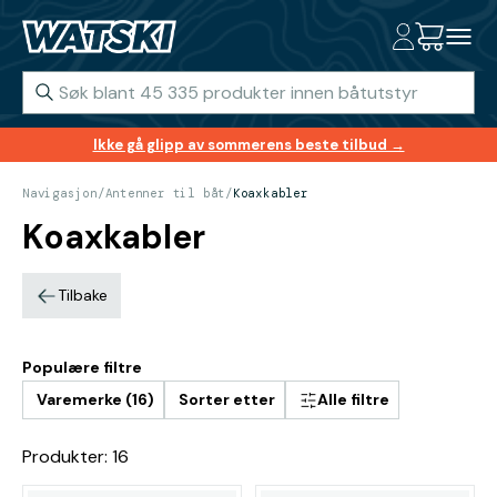
Ikke gå glipp av sommerens beste tilbud →
Navigasjon
/
Antenner til båt
/
Koaxkabler
Koaxkabler
Tilbake
Populære filtre
Varemerke (16)
Sorter etter
Alle filtre
Produkter: 16