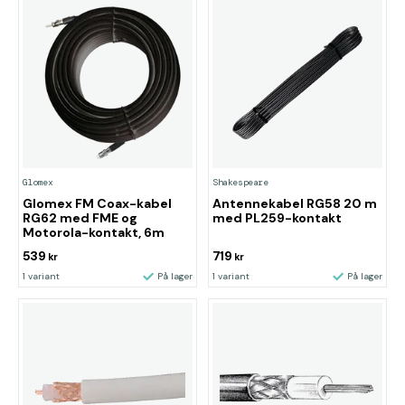
Glomex
Shakespeare
Glomex FM Coax-kabel
Antennekabel RG58 20 m
RG62 med FME og
med PL259-kontakt
Motorola-kontakt, 6m
539
719
kr
kr
1 variant
På lager
1 variant
På lager