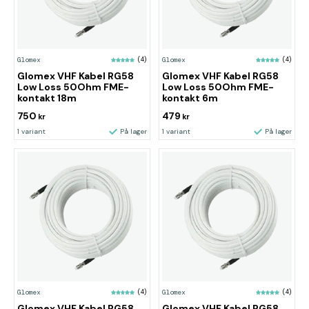
Glomex
(4)
Glomex
(4)
Glomex VHF Kabel RG58
Glomex VHF Kabel RG58
Low Loss 50Ohm FME-
Low Loss 50Ohm FME-
kontakt 18m
kontakt 6m
750
479
kr
kr
1 variant
På lager
1 variant
På lager
Glomex
(4)
Glomex
(4)
Glomex VHF Kabel RG58
Glomex VHF Kabel RG58