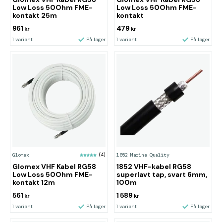
Low Loss 50Ohm FME-
Low Loss 50Ohm FME-
kontakt 25m
kontakt
961
479
kr
kr
1 variant
På lager
1 variant
På lager
Glomex
(4)
1852 Marine Quality
Glomex VHF Kabel RG58
1852 VHF-kabel RG58
Low Loss 50Ohm FME-
superlavt tap, svart 6mm,
kontakt 12m
100m
561
1 589
kr
kr
1 variant
På lager
1 variant
På lager