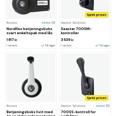
Sjekk prisen
Riviera
(1)
Seastar Solutions
Nordflex betjeningsboks
Seastar 700SM-
svart enkeltspak med lås
kontroller
1 917
3 539
kr
kr
1 variant
På lager
1 variant
På lager
Sjekk prisen
Riviera
Seastar Solutions
(1)
Betjeningsboks hvit med
700SS-kontroll for