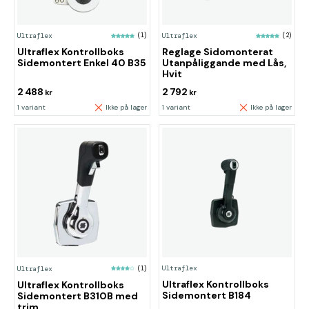
Ultraflex
(1)
Ultraflex
(2)
Ultraflex Kontrollboks
Reglage Sidomonterat
Sidemontert Enkel 40 B35
Utanpåliggande med Lås,
Hvit
2 488
2 792
kr
kr
1 variant
Ikke på lager
1 variant
Ikke på lager
Ultraflex
Ultraflex
(1)
Ultraflex Kontrollboks
Ultraflex Kontrollboks
Sidemontert B184
Sidemontert B310B med
trim