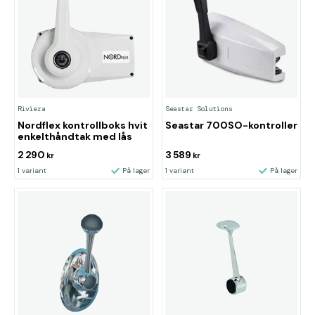
Riviera
Seastar Solutions
Nordflex kontrollboks hvit
Seastar 700SO-kontroller
enkelthåndtak med lås
2 290
3 589
kr
kr
1 variant
På lager
1 variant
På lager