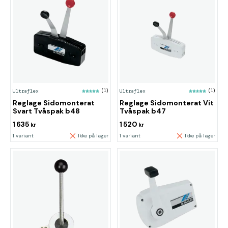
Ultraflex
(1)
Ultraflex
(1)
Reglage Sidomonterat
Reglage Sidomonterat Vit
Svart Tvåspak b48
Tvåspak b47
1 635
1 520
kr
kr
1 variant
Ikke på lager
1 variant
Ikke på lager