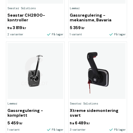
Seastar Solutions
Lewmar
Seastar CH2800-
Gassregulering -
kontroller
mekanisme, Bavaria
3 819
5 359
fra
kr
kr
2 varianter
På lager
1 variant
På lager
Lewmar
Seastar Solutions
Gassregulering -
Xtreme sidemontering
komplett
svart
5 459
6 489
kr
fra
kr
1 variant
På lager
3 varianter
På lager