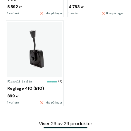
5 592
4 783
kr
kr
1 variant
Ikke på lager
1 variant
Ikke på lager
Flexball italia
(1)
Reglage 410 (B10)
899
kr
1 variant
Ikke på lager
Viser
29
av
29
produkter