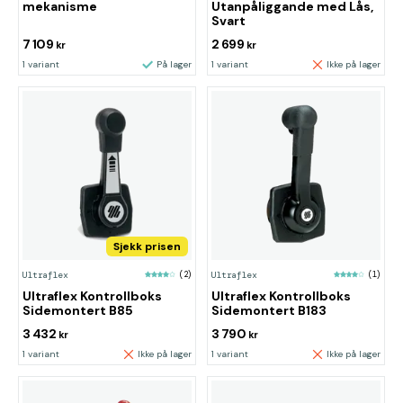
mekanisme
Utanpåliggande med Lås,
Svart
7 109
2 699
kr
kr
1 variant
På lager
1 variant
Ikke på lager
Sjekk prisen
Ultraflex
(2)
Ultraflex
(1)
Ultraflex Kontrollboks
Ultraflex Kontrollboks
Sidemontert B85
Sidemontert B183
3 432
3 790
kr
kr
1 variant
Ikke på lager
1 variant
Ikke på lager