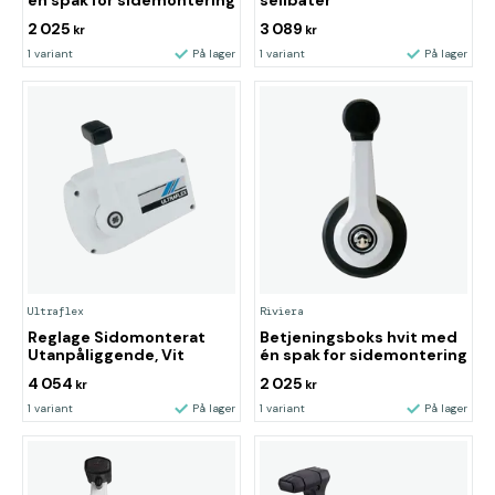
én spak for sidemontering
seilbåter
2 025
3 089
kr
kr
1 variant
På lager
1 variant
På lager
Ultraflex
Riviera
Reglage Sidomonterat
Betjeningsboks hvit med
Utanpåliggende, Vit
én spak for sidemontering
4 054
2 025
kr
kr
1 variant
På lager
1 variant
På lager