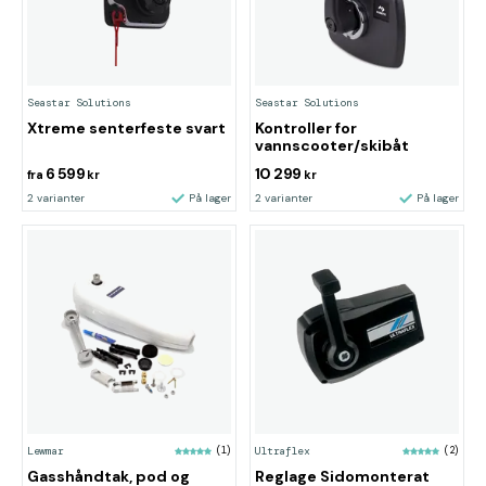
Seastar Solutions
Seastar Solutions
Xtreme senterfeste svart
Kontroller for
vannscooter/skibåt
6 599
10 299
fra
kr
kr
2 varianter
På lager
2 varianter
På lager
Lewmar
(1)
Ultraflex
(2)
Gasshåndtak, pod og
Reglage Sidomonterat