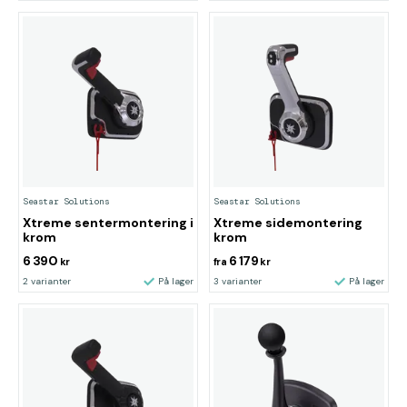
Seastar Solutions
Seastar Solutions
Xtreme sentermontering i
Xtreme sidemontering
krom
krom
6 390
6 179
kr
fra
kr
2 varianter
På lager
3 varianter
På lager