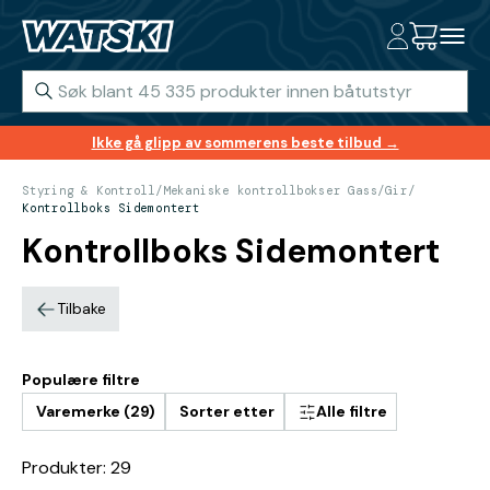
Ikke gå glipp av sommerens beste tilbud →
Styring & Kontroll
/
Mekaniske kontrollbokser Gass/Gir
/
Kontrollboks Sidemontert
Kontrollboks Sidemontert
Tilbake
Populære filtre
Varemerke (29)
Sorter etter
Alle filtre
Produkter: 29