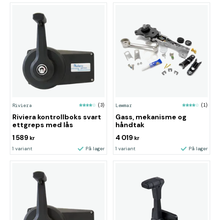
Riviera
(3)
Lewmar
(1)
Riviera kontrollboks svart
Gass, mekanisme og
ettgreps med lås
håndtak
1 589
4 019
kr
kr
1 variant
På lager
1 variant
På lager