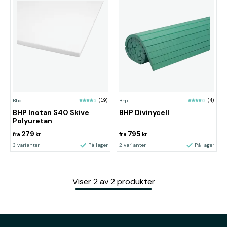
Bhp
(19)
Bhp
(4)
BHP Inotan S40 Skive
BHP Divinycell
Polyuretan
279
795
fra
kr
fra
kr
3 varianter
På lager
2 varianter
På lager
Viser
2
av
2
produkter