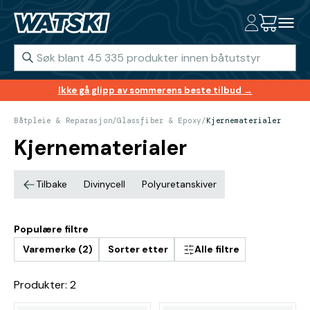
Ikke gå glipp av sommerens beste tilbud →
Båtpleie & Reparasjon
/
Glassfiber & Epoxy
/
Kjernematerialer
Kjernematerialer
Tilbake
Divinycell
Polyuretanskiver
Populære filtre
Varemerke (2)
Sorter etter
Alle filtre
Produkter: 2