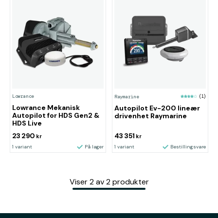
Lowrance
Raymarine
(1)
Lowrance Mekanisk
Autopilot Ev-200 lineær
Autopilot for HDS Gen2 &
drivenhet Raymarine
HDS Live
23 290
43 351
kr
kr
1 variant
På lager
1 variant
Bestillingsvare
Viser
2
av
2
produkter