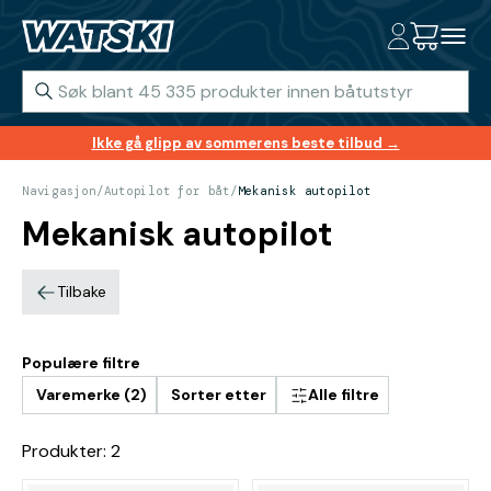
Ikke gå glipp av sommerens beste tilbud →
Navigasjon
/
Autopilot for båt
/
Mekanisk autopilot
Mekanisk autopilot
Tilbake
Populære filtre
Varemerke (2)
Sorter etter
Alle filtre
Produkter: 2