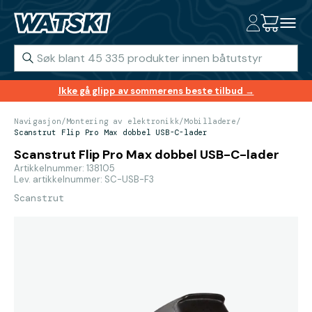
Ikke gå glipp av sommerens beste tilbud →
Navigasjon
/
Montering av elektronikk
/
Mobilladere
/
Scanstrut Flip Pro Max dobbel USB-C-lader
Scanstrut Flip Pro Max dobbel USB-C-lader
Artikkelnummer: 138105
Lev. artikkelnummer: SC-USB-F3
Scanstrut