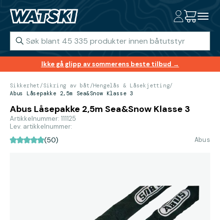
Ikke gå glipp av sommerens beste tilbud →
Sikkerhet
/
Sikring av båt
/
Hengelås & Låsekjetting
/
Abus Låsepakke 2,5m Sea&Snow Klasse 3
Abus Låsepakke 2,5m Sea&Snow Klasse 3
Artikkelnummer: 111125
Lev. artikkelnummer:
Abus
(50)