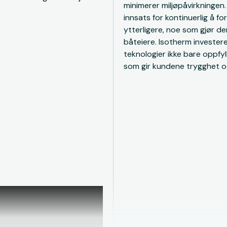
minimerer miljøpåvirkningen.
innsats for kontinuerlig å f
ytterligere, noe som gjør de
båteiere. Isotherm investerer
teknologier ikke bare oppfy
som gir kundene trygghet og ti