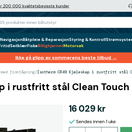
r 200 000 kvalitetsbevisste kunder
Navigasjon
Båtpleie & Reparasjon
Styring & Kontroll
Strømsystem
ritid
Seilklær
Fiske
Billighjørnet
Motorsøk
Ikke gå glipp av sommerens beste tilbud →
 med frontåpning
/
Isotherm CR49 Kjøleskap i rustfritt stål 
 i rustfritt stål Clean Touch
16 029 kr
Sendes innen 1 uke