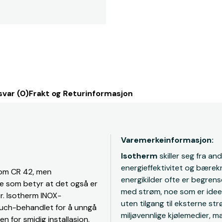
svar (0)
Frakt og Returinformasjon
Varemerkeinformasjon:
Isotherm
skiller seg fra a
energieffektivitet og bærekr
som CR 42, men
energikilder ofte er begrens
e som betyr at det også er
med strøm, noe som er ideelt
ker. Isotherm INOX-
uten tilgang til eksterne s
Touch-behandlet for å unngå
miljøvennlige kjølemedier, 
n for smidig installasjon.