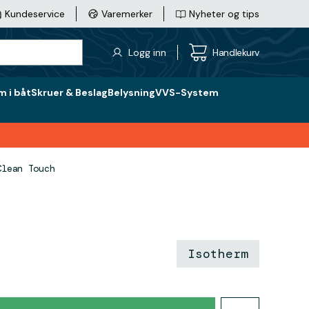
Kundeservice
Varemerker
Nyheter og tips
Logg inn
Handlekurv
 i båt
Skruer & Beslag
Belysning
VVS-System
Clean Touch
Isotherm