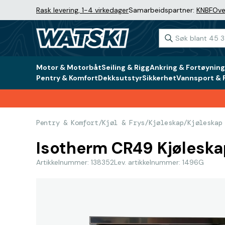
Rask levering, 1-4 virkedager
Samarbeidspartner:
KNBF
Ove
Motor & Motorbåt
Seiling & Rigg
Ankring & Fortøyning
Pentry & Komfort
Dekksutstyr
Sikkerhet
Vannsport & F
Pentry & Komfort
/
Kjøl & Frys
/
Kjøleskap
/
Kjøleskap
Isotherm CR49 Kjøleskap
Artikkelnummer: 138352
Lev. artikkelnummer: 1496G