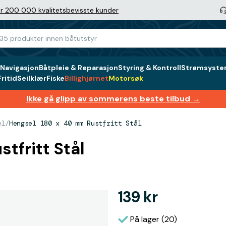
r 200 000 kvalitetsbevisste kunder
Navigasjon
Båtpleie & Reparasjon
Styring & Kontroll
Strømsystem
ritid
Seilklær
Fiske
Billighjørnet
Motorsøk
Ikke gå glipp av sommerens beste tilbud →
el
/
Hengsel 180 x 40 mm Rustfritt Stål
tfritt Stål
139 kr
På lager (20)