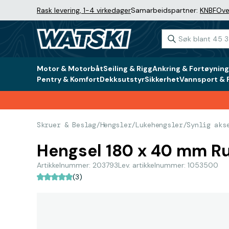
Rask levering, 1-4 virkedager
Samarbeidspartner:
KNBF
Ove
Motor & Motorbåt
Seiling & Rigg
Ankring & Fortøyning
Pentry & Komfort
Dekksutstyr
Sikkerhet
Vannsport & F
Skruer & Beslag
/
Hengsler
/
Lukehengsler
/
Synlig aks
Hengsel 180 x 40 mm Rus
Artikkelnummer: 203793
Lev. artikkelnummer: 1053500
(3)