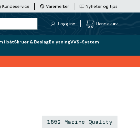
Kundeservice
Varemerker
Nyheter og tips
Logg inn
Handlekurv
 i båt
Skruer & Beslag
Belysning
VVS-System
1852 Marine Quality