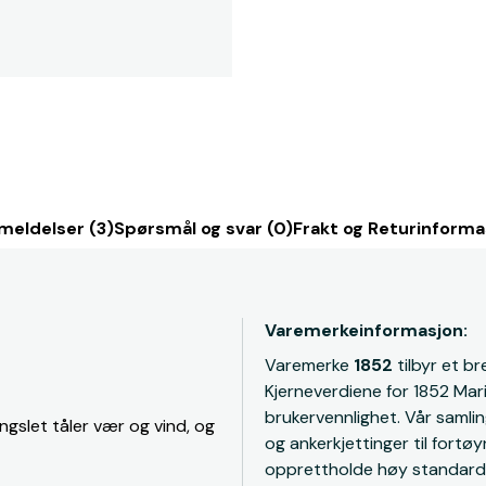
meldelser (3)
Spørsmål og svar (0)
Frakt og Returinforma
Varemerkeinformasjon:
Varemerke
1852
tilbyr et b
Kjerneverdiene for 1852 Marin
brukervennlighet. Vår samlin
engslet tåler vær og vind, og
og ankerkjettinger til fortø
opprettholde høy standard o