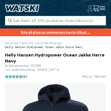
Ikke gå glipp av sommerens beste tilbud →
Seilklær
/
Tekniske seilklær
/
Racing
/
Helly Hansen Hydropower Ocean Jakke Herre Navy
Helly Hansen Hydropower Ocean Jakke Herre
Navy
Artikkelnummer: 130188
Lev. artikkelnummer: 34264_597-S
Helly Hansen
(4)