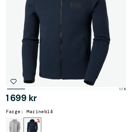
1
/
6
1 699 kr
Farge: Marineblå
%