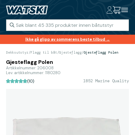
Ikke gå glipp av sommerens beste tilbud →
Dekksutstyr
/
Flagg til båt
/
Gjesteflagg
/
Gjesteflagg Polen
Gjesteflagg Polen
Artikkelnummer: 206008
Lev. artikkelnummer: 1180280
1852 Marine Quality
(10)