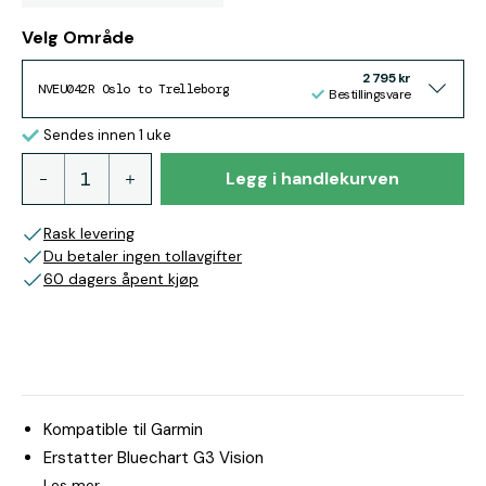
Velg Område
2 795 kr
NVEU042R Oslo to Trelleborg
Bestillingsvare
Sendes innen 1 uke
Legg i handlekurven
Rask levering
Du betaler ingen tollavgifter
60 dagers åpent kjøp
Kompatible til Garmin
Erstatter Bluechart G3 Vision
Les mer