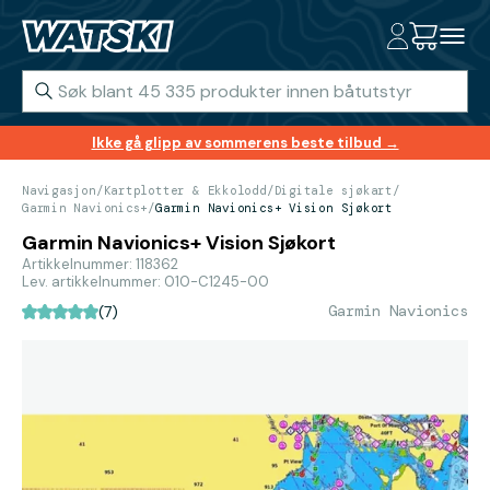
Ikke gå glipp av sommerens beste tilbud →
Navigasjon
/
Kartplotter & Ekkolodd
/
Digitale sjøkart
/
Garmin Navionics+
/
Garmin Navionics+ Vision Sjøkort
Garmin Navionics+ Vision Sjøkort
Artikkelnummer: 118362
Lev. artikkelnummer: 010-C1245-00
Garmin Navionics
(7)