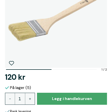
1
/
2
120 kr
På lager (5)
Legg i handlekurven
Rask levering