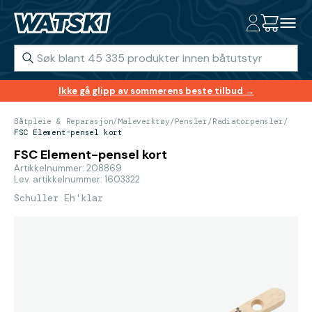
Ikke gå glipp av sommerens beste tilbud →
Båtpleie & Reparasjon
/
Maleverktøy
/
Pensler
/
Radiatorpensler
/
FSC Element-pensel kort
FSC Element-pensel kort
Artikkelnummer: 208869
Lev. artikkelnummer: 1603322
Schuller Eh'klar