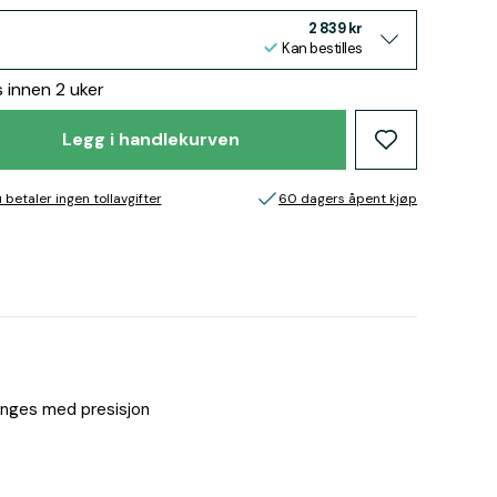
2 839 kr
Kan bestilles
s innen 2 uker
Legg i handlekurven
 betaler ingen tollavgifter
60 dagers åpent kjøp
enges med presisjon