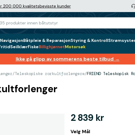
r 200 000 kvalitetsbevisste kunder
Navigasjon
Båtpleie & Reparasjon
Styring & Kontroll
Strømsystem
ritid
Seilklær
Fiske
Billighjørnet
Motorsøk
Ikke gå glipp av sommerens beste tilbud →
lenger
/
Teleskopiske rorkultforlengere
/
FRIEND Teleskopisk R
ultforlenger
2 839 kr
Velg Mål