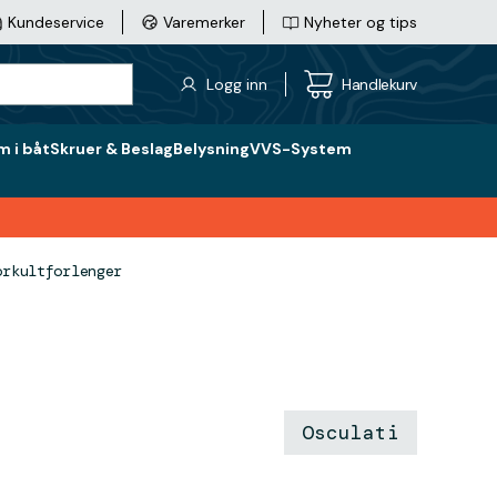
Kundeservice
Varemerker
Nyheter og tips
Logg inn
Handlekurv
 i båt
Skruer & Beslag
Belysning
VVS-System
orkultforlenger
Osculati