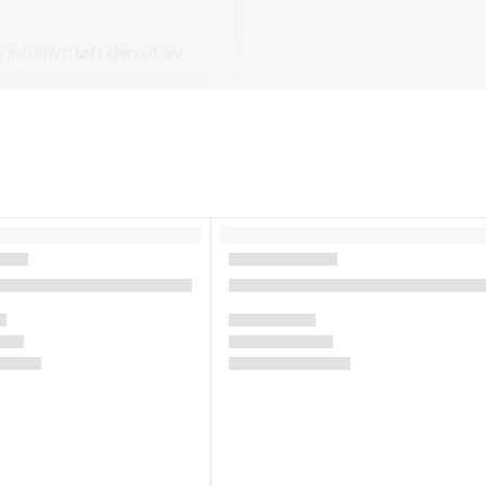
 intuitivt: løft den ut av
er å forlate rorkulten under
låse rorkulten.