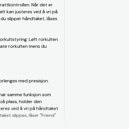
attkontrollen. Når det er
elt kan justeres ved å vri på
 du slipper håndtaket, låses
 rorkultstyring: Løft rorkulten
rlate rorkulten mens du
orlenges med presisjon.
n har samme funksjon som
 på plass, holder den
steres ved å vri på håndtaket
aket slippes, låser "Friend"