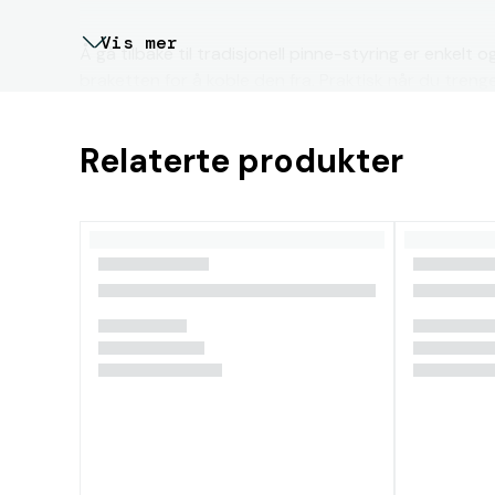
Vis mer
Å gå tilbake til tradisjonell pinne-styring er enkelt og
braketten for å koble den fra. Praktisk når du treng
seiling, eller når båten er ved fortøyning/anker for å 
Relaterte produkter
Spesifikasjoner:
Dimensjoner: 642/935 mm
Båtens lengdemål: 760/870
Dimensjoner: 750/1043 mm
Båtens lengdemål: 870/980