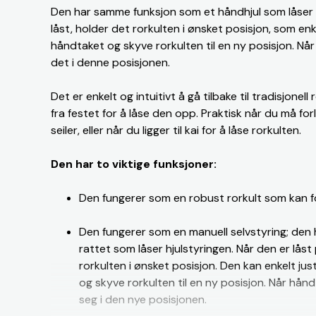
Den har samme funksjon som et håndhjul som låser r
låst, holder det rorkulten i ønsket posisjon, som enk
håndtaket og skyve rorkulten til en ny posisjon. Når
det i denne posisjonen.
Det er enkelt og intuitivt å gå tilbake til tradisjonell
fra festet for å låse den opp. Praktisk når du må fo
seiler, eller når du ligger til kai for å låse rorkulten.
Den har to viktige funksjoner:
Den fungerer som en robust rorkult som kan f
Den fungerer som en manuell selvstyring; de
rattet som låser hjulstyringen. Når den er låst
rorkulten i ønsket posisjon. Den kan enkelt ju
og skyve rorkulten til en ny posisjon. Når håndt
seg i den nye posisjonen.