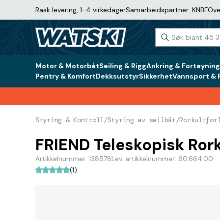
Rask levering, 1-4 virkedager
Samarbeidspartner:
KNBF
Ove
Motor & Motorbåt
Seiling & Rigg
Ankring & Fortøyning
Pentry & Komfort
Dekksutstyr
Sikkerhet
Vannsport & F
Styring & Kontroll
/
Styring av seilbåt
/
Rorkultfor
FRIEND Teleskopisk Rork
Artikkelnummer: 138578
Lev. artikkelnummer: 60.664.00
(1)