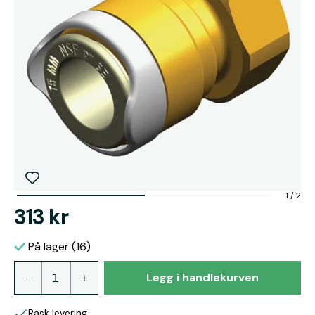
1
/
2
313 kr
På lager (16)
Legg i handlekurven
Rask levering