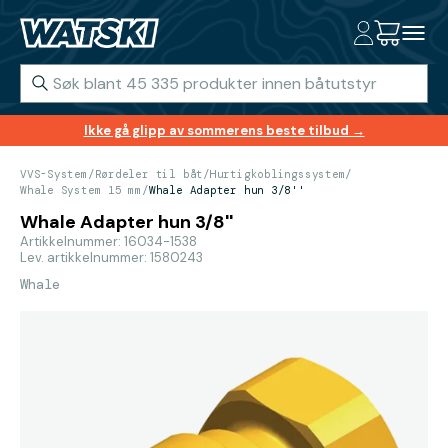
Ikke gå glipp av sommerens beste tilbud →
VVS-System
/
Rørdeler til båt
/
Hurtigkoblingssystem
/
Whale System 15 mm
/
Whale Adapter hun 3/8''
Whale Adapter hun 3/8''
Artikkelnummer: 16034-1538
Lev. artikkelnummer: 1580243
Whale