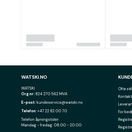
WATSKI.NO
KUND
WATSKI
Ofte sti
Org.nr:
824 270 562 MVA
Kontakt
E-post:
kundeservice@watski.no
Leveran
Telefon:
+47 22 82 00 70
For bed
Telefon åpningstider:
Registre
Mandag - fredag: 08:00 - 20:00
Registr