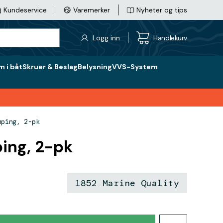
Kundeservice
Varemerker
Nyheter og tips
Logg inn
Handlekurv
 i båt
Skruer & Beslag
Belysning
VVS-System
mping, 2-pk
ing, 2-pk
1852 Marine Quality