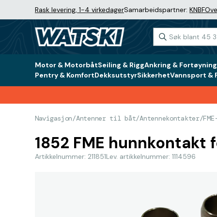
Rask levering, 1-4 virkedager
Samarbeidspartner:
KNBF
Ove
Motor & Motorbåt
Seiling & Rigg
Ankring & Fortøyning
Pentry & Komfort
Dekksutstyr
Sikkerhet
Vannsport & F
Navigasjon
/
Antenner til båt
/
Antennekontakter
/
FME
1852 FME hunnkontakt f
Artikkelnummer: 211851
Lev. artikkelnummer: 1114596