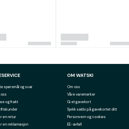
ESERVICE
OM WATSKI
lte spørsmål og svar
Om oss
 oss
Våre varemerker
se og frakt
Gi et gavekort
riftskunder
Sjekk saldo på gavekortet ditt
r en retur
Personvern og cookies
er en reklamasjon
EE-avfall