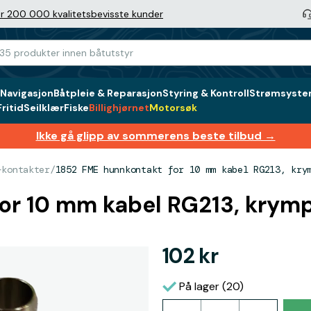
r 200 000 kvalitetsbevisste kunder
Navigasjon
Båtpleie & Reparasjon
Styring & Kontroll
Strømsystem
ritid
Seilklær
Fiske
Billighjørnet
Motorsøk
Ikke gå glipp av sommerens beste tilbud →
-kontakter
/
1852 FME hunnkontakt for 10 mm kabel RG213, kry
or 10 mm kabel RG213, krymp
102 kr
På lager (20)