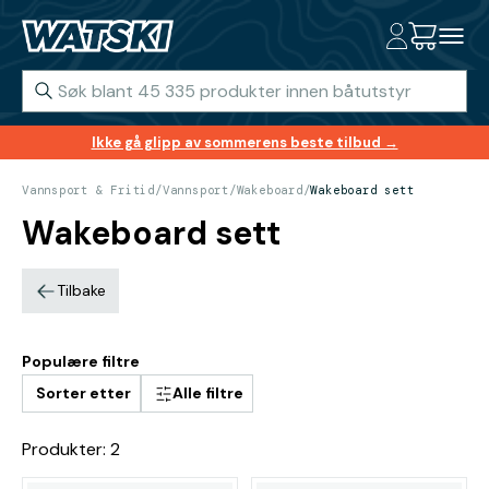
Ikke gå glipp av sommerens beste tilbud →
Vannsport & Fritid
/
Vannsport
/
Wakeboard
/
Wakeboard sett
Wakeboard sett
Tilbake
Populære filtre
Sorter etter
Alle filtre
Produkter: 2