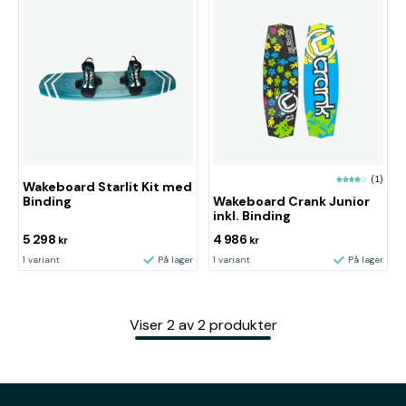
(1)
Wakeboard Starlit Kit med
Binding
Wakeboard Crank Junior
inkl. Binding
5 298
4 986
kr
kr
1 variant
På lager
1 variant
På lager
Viser
2
av
2
produkter