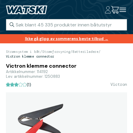
Ikke gå glipp av sommerens beste tilbud →
Strømsystem i båt
/
Strømforsyning
/
Batteriladere
/
Victron klemme connector
Victron klemme connector
Artikkelnummer: 114192
Lev. artikkelnummer: 1250883
Victron
(1)