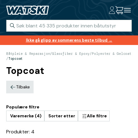
Ikke gå glipp av sommerens beste tilbud →
Båtpleie & Reparasjon
/
Glassfiber & Epoxy
/
Polyester & Gelcoat
/
Topcoat
Topcoat
Tilbake
Populære filtre
Varemerke (4)
Sorter etter
Alle filtre
Produkter: 4