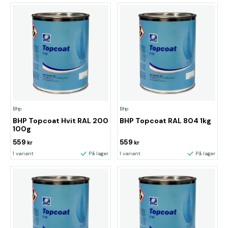
Bhp
Bhp
BHP Topcoat Hvit RAL 200
BHP Topcoat RAL 804 1kg
100g
559
559
kr
kr
1 variant
På lager
1 variant
På lager