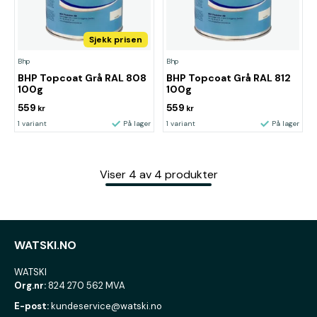
Sjekk prisen
Bhp
Bhp
BHP Topcoat Grå RAL 808
BHP Topcoat Grå RAL 812
100g
100g
559
559
kr
kr
1 variant
På lager
1 variant
På lager
Viser
4
av
4
produkter
WATSKI.NO
WATSKI
Org.nr:
824 270 562 MVA
E-post:
kundeservice@watski.no