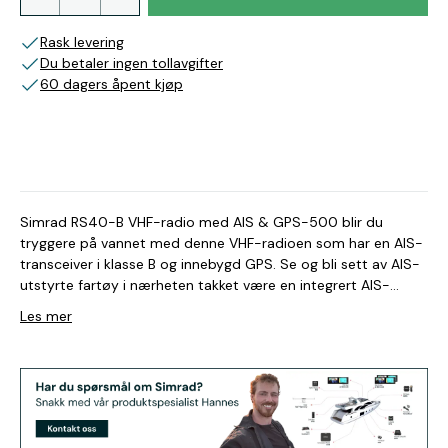
Rask levering
Du betaler ingen tollavgifter
60 dagers åpent kjøp
Simrad RS40-B VHF-radio med AIS & GPS-500 blir du
tryggere på vannet med denne VHF-radioen som har en AIS-
transceiver i klasse B og innebygd GPS. Se og bli sett av AIS-
utstyrte fartøy i nærheten takket være en integrert AIS-
sender i klasse B, og legg til opptil to trådløse håndsett
Les mer
(tilleggsutstyr) så du kan være tilkoblet fra hvor som helst om
bord. Leveres med GPS-500 for bedre GPS-ytelse. Integrert
AIS-transceiver i klasse B DSC-godkjent VHF-radio i klasse D
Avtakbar håndmikrofon som støtter tilkobling både foran og
bak Koble til opptil to trådløse håndsett Legg til en valgfri
kringkaster eller ekstern høyttaler NMEA 0183®- og NMEA