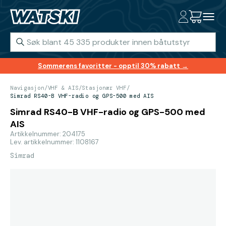
Sommerens favoritter - opptil 30% rabatt →
Navigasjon
/
VHF & AIS
/
Stasjonær VHF
/
Simrad RS40-B VHF-radio og GPS-500 med AIS
Simrad RS40-B VHF-radio og GPS-500 med
AIS
Artikkelnummer: 204175
Lev. artikkelnummer: 1108167
Simrad